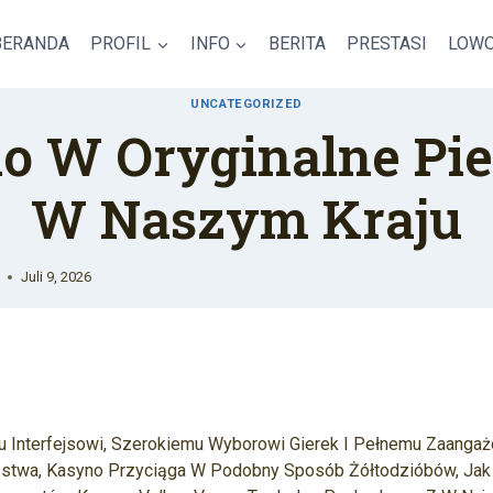
BERANDA
PROFIL
INFO
BERITA
PRESTASI
LOWO
UNCATEGORIZED
o W Oryginalne Pie
W Naszym Kraju
Juli 9, 2026
nterfejsowi, Szerokiemu Wyborowi Gierek I Pełnemu Zaangaż
stwa, Kasyno Przyciąga W Podobny Sposób Żółtodzióbów, Jak