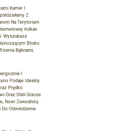
kami Kamer I
spółdziałamy Z
anom Na Terytorium
nternetowej Vulkan
ki. Wyszukasz
P Wynoszącym Blisko
 Trzema Bębnami,
ergicznie I
syno Podaje Idealny
Oraz Prędko
wi Oraz Stali Gracze
ie, Nowi Zawodnicy
i Do Odwiedzenia