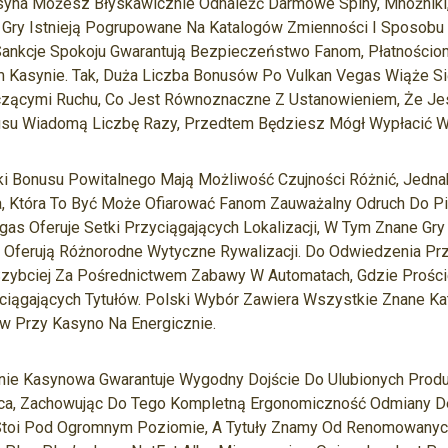
na Możesz Błyskawicznie Odnaleźć Darmowe Spiny, Mnożniki, 
 Gry Istnieją Pogrupowane Na Katalogów Zmienności I Sposobu D
nkcje Spokoju Gwarantują Bezpieczeństwo Fanom, Płatnościo
Kasynie. Tak, Duża Liczba Bonusów Po Vulkan Vegas Wiąże Si
zącymi Ruchu, Co Jest Równoznaczne Z Ustanowieniem, Że Je
su Wiadomą Liczbę Razy, Przedtem Będziesz Mógł Wypłacić W
ki Bonusu Powitalnego Mają Możliwość Czujności Różnić, Jedn
a, Która To Być Może Ofiarować Fanom Zauważalny Odruch Do P
egas Oferuje Setki Przyciągających Lokalizacji, W Tym Znane Gry
 Oferują Różnorodne Wytyczne Rywalizacji. Do Odwiedzenia Pr
zybciej Za Pośrednictwem Zabawy W Automatach, Gdzie Proście
iągających Tytułów. Polski Wybór Zawiera Wszystkie Znane Ka
ów Przy Kasyno Na Energicznie.
ie Kasynowa Gwarantuje Wygodny Dojście Do Ulubionych Produ
ca, Zachowując Do Tego Kompletną Ergonomiczność Odmiany D
 Stoi Pod Ogromnym Poziomie, A Tytuły Znamy Od Renomowanych 