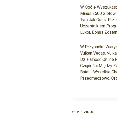
W Ogóle Wyszukasz
Minus 2500 Slotów
Tym Jak Gracz Prze
Uczestnikiem Progr
Luxor, Bonus Zosta
W Przypadku Wiarygo
Vulkan Vegas. Vulk
Działalność Online 
Czujności Między Z
Batalii. Wszelkie 
Przedmeczowo, Oraz
Navigasi
PREVIOUS