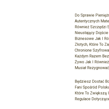
Do Sprawie Pienięż
Autentycznych Mate
Również Szczędzi S
Nieustający Dojście
Biznesowe Jak I Ró
Złotych, Które To Z
Chronione Szyfrowa
Każdym Razem Bezpi
Żywo Jak I Również
Musiał Rezygnować 
Będziesz Dostać Bo
Fani Spośród Polsk
Które To Zwiększą 
Regulace Dotyczące