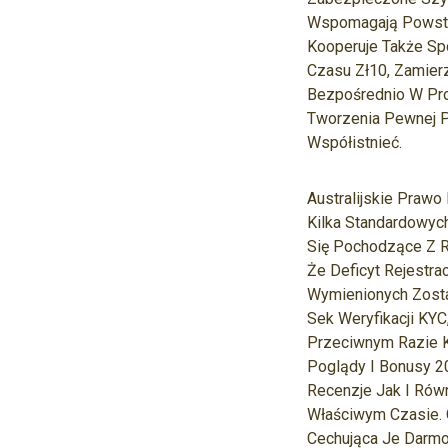
Wspomagają Powstrz
Kooperuje Także Sp
Czasu Zł10, Zamier
Bezpośrednio W Pro
Tworzenia Pewnej P
Współistnieć.
Australijskie Praw
Kilka Standardowyc
Się Pochodzące Z R
Że Deficyt Rejestra
Wymienionych Zosta
Sek Weryfikacji KY
Przeciwnym Razie K
Poglądy I Bonusy 2
Recenzje Jak I Rów
Właściwym Czasie. 
Cechująca Je Darmo