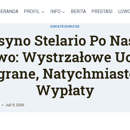
BERANDA
PROFIL
INFO
BERITA
PRESTASI
LOWO
UNCATEGORIZED
syno Stelario Po Na
wo: Wystrzałowe Uc
rane, Natychmias
Wypłaty
Juli 9, 2026