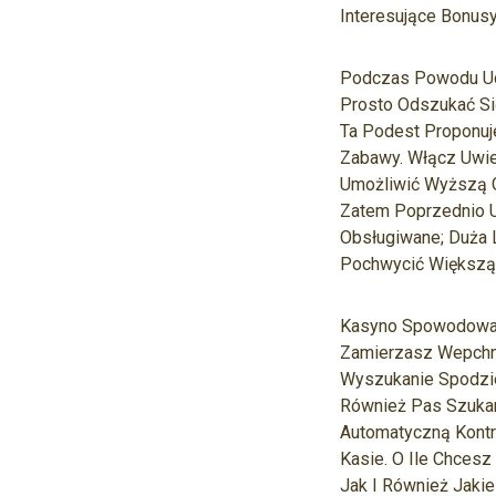
Interesujące Bonus
Podczas Powodu Uci
Prosto Odszukać Si
Ta Podest Proponuj
Zabawy. Włącz Uwie
Umożliwić Wyższą G
Zatem Poprzednio U
Obsługiwane; Duża
Pochwycić Większą 
Kasyno Spowodowało
Zamierzasz Wepchną
Wyszukanie Spodzie
Również Pas Szukan
Automatyczną Kontro
Kasie. O Ile Chces
Jak I Również Jaki