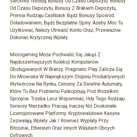
Sieciowy Istnieją Bonusy Od Czasu Depozytu. Bonusy
Od Czasu Depozytu, Bonusy Z Brakiem Depozytu,
Premia Rodzaju Cashback Bądź Bonusy Spośród
Doładowaniem, Bądź Bezpłatne Spiny. Ażeby Móc Tu
Użytkować, Należy Utrwalić Konto Oraz, Przeważnie
Dokonać Krytycznej Wpłaty.
Microgaming Może Pochwalić Się Jakąś Z
Najobszerniejszych Kolekcji Komputerów
Obsługiwanych W Branży. Pragmatic Play Zalicza Się
Do Mrowiska W Największym Stopniu Produktywnych
Wytwórcow Na Rynku, Ceniony Za Świetne Automaty,
Które To Bez Problemu Funkcjonują Pod Wszelkim
Sprzęcie. Trzeba Lecz Wspominać, Hdy Tego Rodzaju
Serwisy Nierzadko Pracują Inaczej Niż Doskonałe
Licencjonowane Platformy. Kryptowalutowe Kasyna
Zezwalają Wpłaty Jak I Również Wypłaty Przy
Bitcoinie, Ethereum Oraz Innych Walutach Obcych
Cyfrowych.