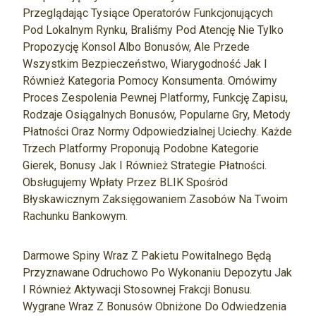
Przeglądając Tysiące Operatorów Funkcjonujących
Pod Lokalnym Rynku, Braliśmy Pod Atencję Nie Tylko
Propozycję Konsol Albo Bonusów, Ale Przede
Wszystkim Bezpieczeństwo, Wiarygodność Jak I
Również Kategoria Pomocy Konsumenta. Omówimy
Proces Zespolenia Pewnej Platformy, Funkcję Zapisu,
Rodzaje Osiągalnych Bonusów, Popularne Gry, Metody
Płatności Oraz Normy Odpowiedzialnej Uciechy. Każde
Trzech Platformy Proponują Podobne Kategorie
Gierek, Bonusy Jak I Również Strategie Płatności.
Obsługujemy Wpłaty Przez BLIK Spośród
Błyskawicznym Zaksięgowaniem Zasobów Na Twoim
Rachunku Bankowym.
Darmowe Spiny Wraz Z Pakietu Powitalnego Będą
Przyznawane Odruchowo Po Wykonaniu Depozytu Jak
I Również Aktywacji Stosownej Frakcji Bonusu.
Wygrane Wraz Z Bonusów Obniżone Do Odwiedzenia