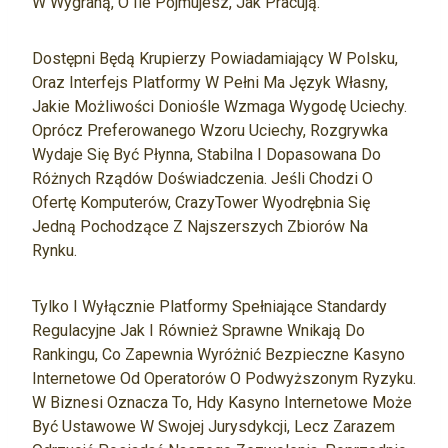
W Wygraną, O Ile Pojmujesz, Jak Pracują.
Dostępni Będą Krupierzy Powiadamiający W Polsku,
Oraz Interfejs Platformy W Pełni Ma Język Własny,
Jakie Możliwości Doniośle Wzmaga Wygodę Uciechy.
Oprócz Preferowanego Wzoru Uciechy, Rozgrywka
Wydaje Się Być Płynna, Stabilna I Dopasowana Do
Różnych Rządów Doświadczenia. Jeśli Chodzi O
Ofertę Komputerów, CrazyTower Wyodrębnia Się
Jedną Pochodzące Z Najszerszych Zbiorów Na
Rynku.
Tylko I Wyłącznie Platformy Spełniające Standardy
Regulacyjne Jak I Również Sprawne Wnikają Do
Rankingu, Co Zapewnia Wyróżnić Bezpieczne Kasyno
Internetowe Od Operatorów O Podwyższonym Ryzyku.
W Biznesi Oznacza To, Hdy Kasyno Internetowe Może
Być Ustawowe W Swojej Jurysdykcji, Lecz Zarazem