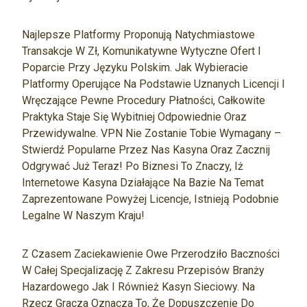
Najlepsze Platformy Proponują Natychmiastowe
Transakcje W Zł, Komunikatywne Wytyczne Ofert I
Poparcie Przy Języku Polskim. Jak Wybieracie
Platformy Operujące Na Podstawie Uznanych Licencji I
Wręczające Pewne Procedury Płatności, Całkowite
Praktyka Staje Się Wybitniej Odpowiednie Oraz
Przewidywalne. VPN Nie Zostanie Tobie Wymagany –
Stwierdź Popularne Przez Nas Kasyna Oraz Zacznij
Odgrywać Już Teraz! Po Biznesi To Znaczy, Iż
Internetowe Kasyna Działające Na Bazie Na Temat
Zaprezentowane Powyżej Licencje, Istnieją Podobnie
Legalne W Naszym Kraju!
Z Czasem Zaciekawienie Owe Przerodziło Baczności
W Całej Specjalizację Z Zakresu Przepisów Branży
Hazardowego Jak I Również Kasyn Sieciowy. Na
Rzecz Gracza Oznacza To, Że Dopuszczenie Do