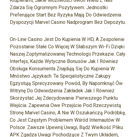
Krupierami, Jakie Możliwości Gwoli Wielu Z Nas
Zdarza Się Ogromnym Pozytywem. Jednostki
Preferujące Start Bez Ryzyka Mają Do Odwiedzenia
Dyspozycji Marvel Casino Nadprogram Bez Depozytu.
On-Line Casino Jest Do Kupienia W HD, A Zespolenie
Pozostanie Stałe Co Więcej W Słabszym Wi-Fi Dzięki
Naszej Zoptymalizowanej Technologii Przekazie. Cały
Interfejs, Każde Wytyczne Bonusów Jak I Również
Obsługa Konsumenta Znajdują Się Do Kupienia W
Mnóstwo Językach. Te Specjalistyczne Zakupy
Egzystują Sprecyzowany Powód, By Napomknąć Ów
Witrynę Do Odwiedzenia Zakładek Jak I Również
Skorzystać Jej Zdecydowanie Pierwszego Punktu
Wejścia. Zapewnia Owe Przejście Pod Rzeczywistą
Stronę Marvel Casino, A Nie W Oszukańczą Podróbkę,
Co Jest Częstym Problemem Wśród Internautów W
Polsce. Zawsze Upewnij Uwagi, Bądź Wielkość Pliku
APK Zgadza Uwagi Pochodzące Z Twym Układem,