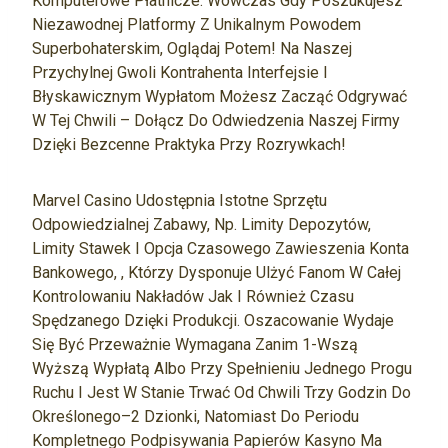
Komputerowe Płatnicze. Wówczas Gdy Poszukujesz
Niezawodnej Platformy Z Unikalnym Powodem
Superbohaterskim, Oglądaj Potem! Na Naszej
Przychylnej Gwoli Kontrahenta Interfejsie I
Błyskawicznym Wypłatom Możesz Zacząć Odgrywać
W Tej Chwili – Dołącz Do Odwiedzenia Naszej Firmy
Dzięki Bezcenne Praktyka Przy Rozrywkach!
Marvel Casino Udostępnia Istotne Sprzętu
Odpowiedzialnej Zabawy, Np. Limity Depozytów,
Limity Stawek I Opcja Czasowego Zawieszenia Konta
Bankowego, , Którzy Dysponuje Ulżyć Fanom W Całej
Kontrolowaniu Nakładów Jak I Również Czasu
Spędzanego Dzięki Produkcji. Oszacowanie Wydaje
Się Być Przeważnie Wymagana Zanim 1-Wszą
Wyższą Wypłatą Albo Przy Spełnieniu Jednego Progu
Ruchu I Jest W Stanie Trwać Od Chwili Trzy Godzin Do
Określonego–2 Dzionki, Natomiast Do Periodu
Kompletnego Podpisywania Papierów Kasyno Ma