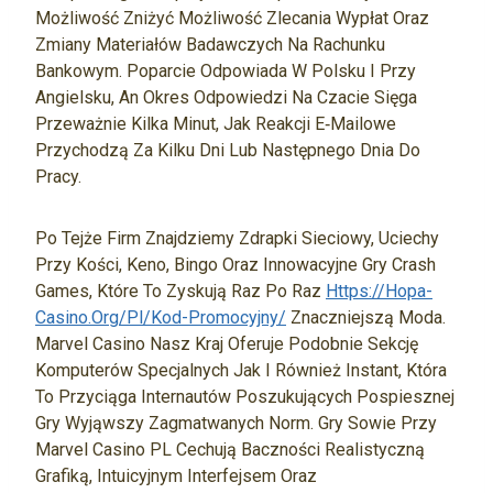
Możliwość Zniżyć Możliwość Zlecania Wypłat Oraz
Zmiany Materiałów Badawczych Na Rachunku
Bankowym. Poparcie Odpowiada W Polsku I Przy
Angielsku, An Okres Odpowiedzi Na Czacie Sięga
Przeważnie Kilka Minut, Jak Reakcji E‑mailowe
Przychodzą Za Kilku Dni Lub Następnego Dnia Do
Pracy.
Po Tejże Firm Znajdziemy Zdrapki Sieciowy, Uciechy
Przy Kości, Keno, Bingo Oraz Innowacyjne Gry Crash
Games, Które To Zyskują Raz Po Raz
Https://hopa-
Casino.org/pl/kod-Promocyjny/
Znaczniejszą Moda.
Marvel Casino Nasz Kraj Oferuje Podobnie Sekcję
Komputerów Specjalnych Jak I Również Instant, Która
To Przyciąga Internautów Poszukujących Pospiesznej
Gry Wyjąwszy Zagmatwanych Norm. Gry Sowie Przy
Marvel Casino PL Cechują Baczności Realistyczną
Grafiką, Intuicyjnym Interfejsem Oraz