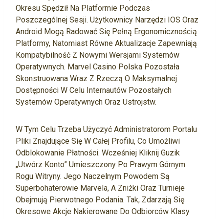
Okresu Spędził Na Platformie Podczas
Poszczególnej Sesji. Użytkownicy Narzędzi IOS Oraz
Android Mogą Radować Się Pełną Ergonomicznością
Platformy, Natomiast Równe Aktualizacje Zapewniają
Kompatybilność Z Nowymi Wersjami Systemów
Operatywnych. Marvel Casino Polska Pozostała
Skonstruowana Wraz Z Rzeczą O Maksymalnej
Dostępności W Celu Internautów Pozostałych
Systemów Operatywnych Oraz Ustrojstw.
W Tym Celu Trzeba Użyczyć Administratorom Portalu
Pliki Znajdujące Się W Całej Profilu, Co Umożliwi
Odblokowanie Płatności. Wcześniej Kliknij Guzik
„Utwórz Konto” Umieszczony Po Prawym Górnym
Rogu Witryny. Jego Naczelnym Powodem Są
Superbohaterowie Marvela, A Zniżki Oraz Turnieje
Obejmują Pierwotnego Podania. Tak, Zdarzają Się
Okresowe Akcje Nakierowane Do Odbiorców Klasy