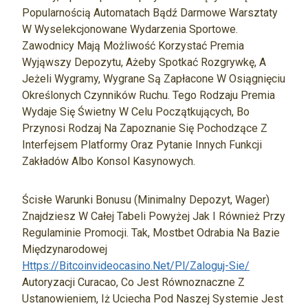
Popularnością Automatach Bądź Darmowe Warsztaty
W Wyselekcjonowane Wydarzenia Sportowe.
Zawodnicy Mają Możliwość Korzystać Premia
Wyjąwszy Depozytu, Ażeby Spotkać Rozgrywkę, A
Jeżeli Wygramy, Wygrane Są Zapłacone W Osiągnięciu
Określonych Czynników Ruchu. Tego Rodzaju Premia
Wydaje Się Świetny W Celu Początkujących, Bo
Przynosi Rodzaj Na Zapoznanie Się Pochodzące Z
Interfejsem Platformy Oraz Pytanie Innych Funkcji
Zakładów Albo Konsol Kasynowych.
Ścisłe Warunki Bonusu (minimalny Depozyt, Wager)
Znajdziesz W Całej Tabeli Powyżej Jak I Również Przy
Regulaminie Promocji. Tak, Mostbet Odrabia Na Bazie
Międzynarodowej
Https://bitcoinvideocasino.net/pl/zaloguj-Sie/
Autoryzacji Curacao, Co Jest Równoznaczne Z
Ustanowieniem, Iż Uciecha Pod Naszej Systemie Jest