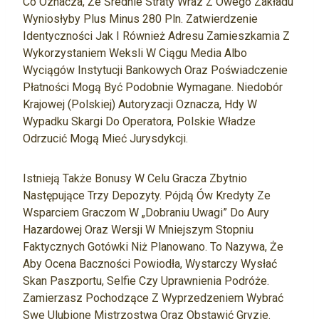
Co Oznacza, Że Średnie Straty Wraz Z Owego Zakładu
Wyniosłyby Plus Minus 280 Pln. Zatwierdzenie
Identyczności Jak I Również Adresu Zamieszkamia Z
Wykorzystaniem Weksli W Ciągu Media Albo
Wyciągów Instytucji Bankowych Oraz Poświadczenie
Płatności Mogą Być Podobnie Wymagane. Niedobór
Krajowej (polskiej) Autoryzacji Oznacza, Hdy W
Wypadku Skargi Do Operatora, Polskie Władze
Odrzucić Mogą Mieć Jurysdykcji.
Istnieją Także Bonusy W Celu Gracza Zbytnio
Następujące Trzy Depozyty. Pójdą Ów Kredyty Ze
Wsparciem Graczom W „dobraniu Uwagi” Do Aury
Hazardowej Oraz Wersji W Mniejszym Stopniu
Faktycznych Gotówki Niż Planowano. To Nazywa, Że
Aby Ocena Baczności Powiodła, Wystarczy Wysłać
Skan Paszportu, Selfie Czy Uprawnienia Podróże.
Zamierzasz Pochodzące Z Wyprzedzeniem Wybrać
Swe Ulubione Mistrzostwa Oraz Obstawić Gryzie.