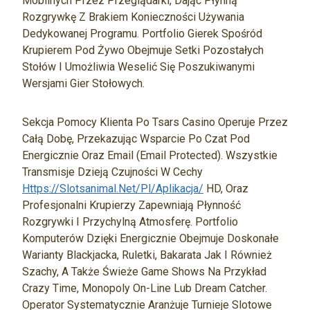
Mobilnych Przez Przeglądarki, Dając Płynną
Rozgrywkę Z Brakiem Konieczności Używania
Dedykowanej Programu. Portfolio Gierek Spośród
Krupierem Pod Żywo Obejmuje Setki Pozostałych
Stołów I Umożliwia Weselić Się Poszukiwanymi
Wersjami Gier Stołowych.
Sekcja Pomocy Klienta Po Tsars Casino Operuje Przez
Całą Dobę, Przekazując Wsparcie Po Czat Pod
Energicznie Oraz Email (email Protected). Wszystkie
Transmisje Dzieją Czujności W Cechy
Https://slotsanimal.net/pl/aplikacja/
HD, Oraz
Profesjonalni Krupierzy Zapewniają Płynność
Rozgrywki I Przychylną Atmosferę. Portfolio
Komputerów Dzięki Energicznie Obejmuje Doskonałe
Warianty Blackjacka, Ruletki, Bakarata Jak I Również
Szachy, A Także Świeże Game Shows Na Przykład
Crazy Time, Monopoly On-Line Lub Dream Catcher.
Operator Systematycznie Aranżuje Turnieje Slotowe