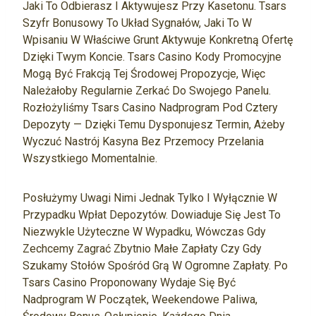
Jaki To Odbierasz I Aktywujesz Przy Kasetonu. Tsars
Szyfr Bonusowy To Układ Sygnałów, Jaki To W
Wpisaniu W Właściwe Grunt Aktywuje Konkretną Ofertę
Dzięki Twym Koncie. Tsars Casino Kody Promocyjne
Mogą Być Frakcją Tej Środowej Propozycje, Więc
Należałoby Regularnie Zerkać Do Swojego Panelu.
Rozłożyliśmy Tsars Casino Nadprogram Pod Cztery
Depozyty — Dzięki Temu Dysponujesz Termin, Ażeby
Wyczuć Nastrój Kasyna Bez Przemocy Przelania
Wszystkiego Momentalnie.
Posłużymy Uwagi Nimi Jednak Tylko I Wyłącznie W
Przypadku Wpłat Depozytów. Dowiaduje Się Jest To
Niezwykle Użyteczne W Wypadku, Wówczas Gdy
Zechcemy Zagrać Zbytnio Małe Zapłaty Czy Gdy
Szukamy Stołów Spośród Grą W Ogromne Zapłaty. Po
Tsars Casino Proponowany Wydaje Się Być
Nadprogram W Początek, Weekendowe Paliwa,