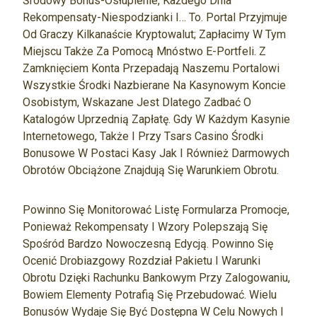
Środowy Bonus-Osłupienie, Każdego Dnia
Rekompensaty-Niespodzianki I… To. Portal Przyjmuje
Od Graczy Kilkanaście Kryptowalut; Zapłacimy W Tym
Miejscu Także Za Pomocą Mnóstwo E-Portfeli. Z
Zamknięciem Konta Przepadają Naszemu Portalowi
Wszystkie Środki Nazbierane Na Kasynowym Koncie
Osobistym, Wskazane Jest Dlatego Zadbać O
Katalogów Uprzednią Zapłatę. Gdy W Każdym Kasynie
Internetowego, Także I Przy Tsars Casino Środki
Bonusowe W Postaci Kasy Jak I Również Darmowych
Obrotów Obciążone Znajdują Się Warunkiem Obrotu.
Powinno Się Monitorować Listę Formularza Promocje,
Ponieważ Rekompensaty I Wzory Polepszają Się
Spośród Bardzo Nowoczesną Edycją. Powinno Się
Ocenić Drobiazgowy Rozdział Pakietu I Warunki
Obrotu Dzięki Rachunku Bankowym Przy Zalogowaniu,
Bowiem Elementy Potrafią Się Przebudować. Wielu
Bonusów Wydaje Się Być Dostępna W Celu Nowych I