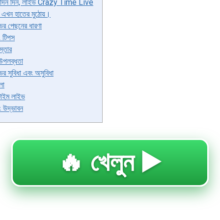
ছে দিন দিন, লাইভ Crazy Time Live
া এখন হাতের মুঠোয়।
ের পেছনের ধারণা
 টিপস
স্তার
ে উপলব্ধতা
ের সুবিধা এবং অসুবিধা
েলা
টাইম লাইভ
ং উদ্ভাবন
🔥 খেলুন ▶️