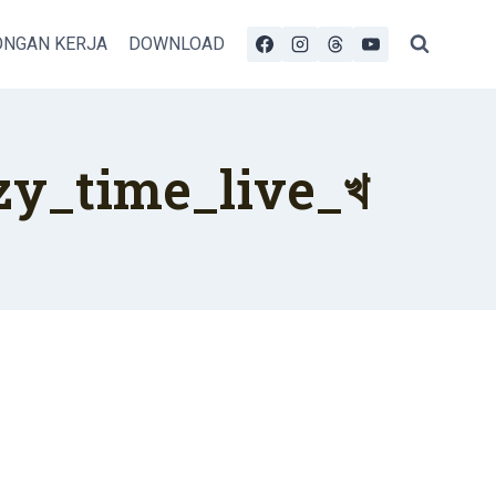
NGAN KERJA
DOWNLOAD
zy_time_live_খ