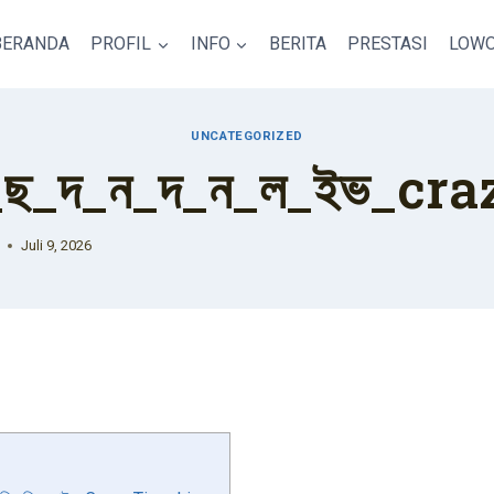
BERANDA
PROFIL
INFO
BERITA
PRESTASI
LOWO
UNCATEGORIZED
_ছ_দ_ন_দ_ন_ল_ইভ_cra
Juli 9, 2026