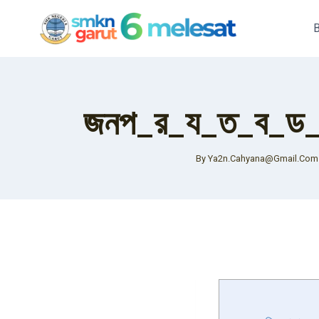
Skip
To
Content
জনপ_র_য_ত_ব_ড
By
Ya2n.cahyana@gmail.com