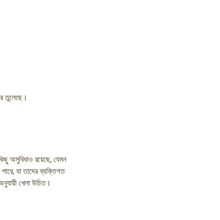
রে তুলেছে।
িছু অসুবিধাও রয়েছে, যেমন
 পারে, যা তাদের ব্যক্তিগত
অনুযায়ী খেলা উচিত।