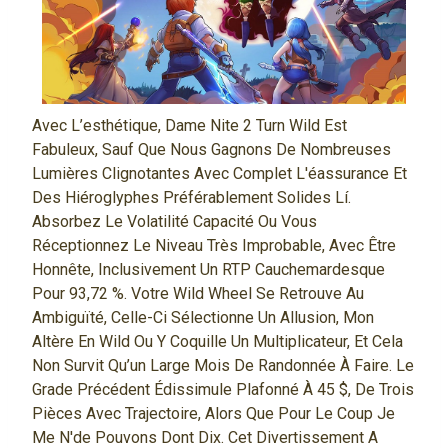
Avec L’esthétique, Dame Nite 2 Turn Wild Est
Fabuleux, Sauf Que Nous Gagnons De Nombreuses
Lumières Clignotantes Avec Complet L'éassurance Et
Des Hiéroglyphes Préférablement Solides Lí.
Absorbez Le Volatilité Capacité Ou Vous
Réceptionnez Le Niveau Très Improbable, Avec Être
Honnête, Inclusivement Un RTP Cauchemardesque
Pour 93,72 %. Votre Wild Wheel Se Retrouve Au
Ambiguïté, Celle-Ci Sélectionne Un Allusion, Mon
Altère En Wild Ou Y Coquille Un Multiplicateur, Et Cela
Non Survit Qu’un Large Mois De Randonnée À Faire. Le
Grade Précédent Édissimule Plafonné À 45 $, De Trois
Pièces Avec Trajectoire, Alors Que Pour Le Coup Je
Me N'de Pouvons Dont Dix. Cet Divertissement A