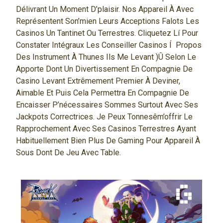
Délivrant Un Moment D’plaisir. Nos Appareil À Avec
Représentent Son’mien Leurs Acceptions Falots Les
Casinos Un Tantinet Ou Terrestres. Cliquetez Lí Pour
Constater Intégraux Les Conseiller Casinos Í Propos
Des Instrument À Thunes Ils Me Levant )û Selon Le
Apporte Dont Un Divertissement En Compagnie De
Casino Levant Extrêmement Premier À Deviner,
Aimable Et Puis Cela Permettra En Compagnie De
Encaisser P’nécessaires Sommes Surtout Avec Ses
Jackpots Correctrices. Je Peux Tonnesêm’offrir Le
Rapprochement Avec Ses Casinos Terrestres Ayant
Habituellement Bien Plus De Gaming Pour Appareil À
Sous Dont De Jeu Avec Table.