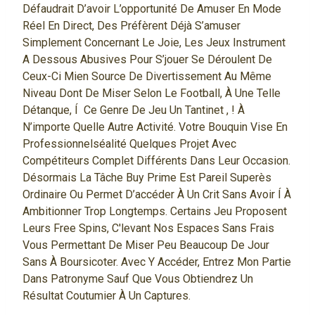
Défaudrait D’avoir L’opportunité De Amuser En Mode
Réel En Direct, Des Préfèrent Déjà S’amuser
Simplement Concernant Le Joie, Les Jeux Instrument
A Dessous Abusives Pour S’jouer Se Déroulent De
Ceux-Ci Mien Source De Divertissement Au Même
Niveau Dont De Miser Selon Le Football, À Une Telle
Détanque, Í Ce Genre De Jeu Un Tantinet , ! À
N’importe Quelle Autre Activité. Votre Bouquin Vise En
Professionnelséalité Quelques Projet Avec
Compétiteurs Complet Différents Dans Leur Occasion.
Désormais La Tâche Buy Prime Est Pareil Superès
Ordinaire Ou Permet D’accéder À Un Crit Sans Avoir Í À
Ambitionner Trop Longtemps. Certains Jeu Proposent
Leurs Free Spins, C'levant Nos Espaces Sans Frais
Vous Permettant De Miser Peu Beaucoup De Jour
Sans À Boursicoter. Avec Y Accéder, Entrez Mon Partie
Dans Patronyme Sauf Que Vous Obtiendrez Un
Résultat Coutumier À Un Captures.