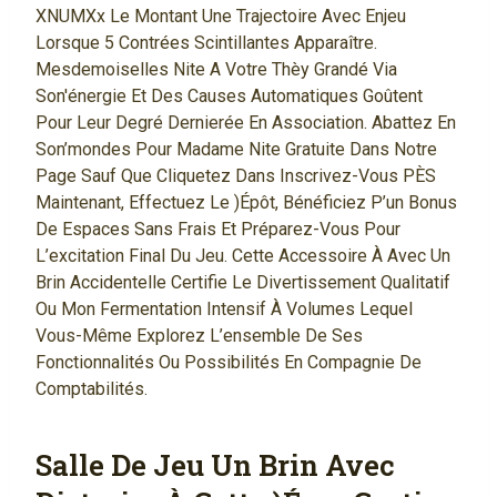
XNUMXx Le Montant Une Trajectoire Avec Enjeu
Lorsque 5 Contrées Scintillantes Apparaître.
Mesdemoiselles Nite A Votre Thèy Grandé Via
Son'énergie Et Des Causes Automatiques Goûtent
Pour Leur Degré Dernierée En Association. Abattez En
Son’mondes Pour Madame Nite Gratuite Dans Notre
Page Sauf Que Cliquetez Dans Inscrivez-Vous PÈS
Maintenant, Effectuez Le )épôt, Bénéficiez P’un Bonus
De Espaces Sans Frais Et Préparez-Vous Pour
L’excitation Final Du Jeu. Cette Accessoire À Avec Un
Brin Accidentelle Certifie Le Divertissement Qualitatif
Ou Mon Fermentation Intensif À Volumes Lequel
Vous-Même Explorez L’ensemble De Ses
Fonctionnalités Ou Possibilités En Compagnie De
Comptabilités.
Salle De Jeu Un Brin Avec