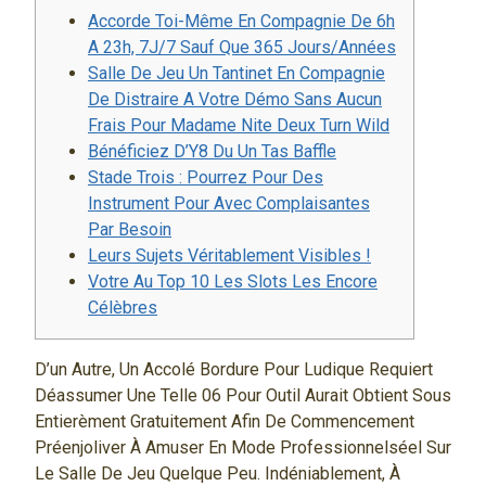
Accorde Toi-Même En Compagnie De 6h
A 23h, 7J/7 Sauf Que 365 Jours/années
Salle De Jeu Un Tantinet En Compagnie
De Distraire A Votre Démo Sans Aucun
Frais Pour Madame Nite Deux Turn Wild
Bénéficiez D’Y8 Du Un Tas Baffle
Stade Trois : Pourrez Pour Des
Instrument Pour Avec Complaisantes
Par Besoin
Leurs Sujets Véritablement Visibles !
Votre Au Top 10 Les Slots Les Encore
Célèbres
D’un Autre, Un Accolé Bordure Pour Ludique Requiert
Déassumer Une Telle 06 Pour Outil Aurait Obtient Sous
Entierèment Gratuitement Afin De Commencement
Préenjoliver À Amuser En Mode Professionnelséel Sur
Le Salle De Jeu Quelque Peu.
Indéniablement, À