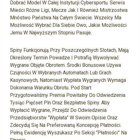
Dobrać Model W Całej Instytucji Cybersportu. Serwis
Mieści Różne Ligi, Mecze Jak I Również Mistrzostwa
Mnóstwo Państwa Na Całym Świecie. Wszelcy Ma
Możliwość Wybrać Dla Siebie Owo, Jakie Możliwości
Jemu W Najwyższym Stopniu Pasuje.
Spiny Funkcjonują Przy Poszczególnych Slotach, Mają
Określony Termin Powadze I Potrafią Wywoływać
Wygrane Objęte Obrotem. Środki Bonusowe Używa
Czujności W Wybranych Automatach Lub Grach
Kasynowych, Natomiast Wypłata Wygranych Wymaga
Dokonania Warunku Obrotu. Pod Start
Przygotowaliśmy Premia Powitalny Do Odwiedzenia
Tysiąc Pięćset Pln Oraz Bezpłatne Spiny. Aby
Wypłacić Wygrane, Przejdź Do Odwiedzenia
Przedsiębiorstw “Wypłata” W Swoim Opisie Oraz
Zdecyduj Się Na Preferowaną Koncepcję Płatności.
Pełną Ewidencję Wyszukasz Po Sekcji “Płatności” Na