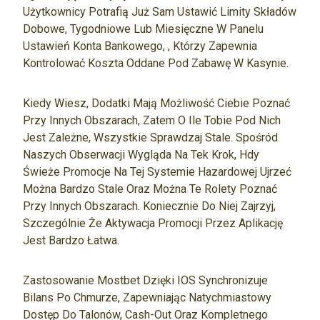
Użytkownicy Potrafią Już Sam Ustawić Limity Składów
Dobowe, Tygodniowe Lub Miesięczne W Panelu
Ustawień Konta Bankowego, , Którzy Zapewnia
Kontrolować Koszta Oddane Pod Zabawę W Kasynie.
Kiedy Wiesz, Dodatki Mają Możliwość Ciebie Poznać
Przy Innych Obszarach, Zatem O Ile Tobie Pod Nich
Jest Zależne, Wszystkie Sprawdzaj Stale. Spośród
Naszych Obserwacji Wygląda Na Tek Krok, Hdy
Świeże Promocje Na Tej Systemie Hazardowej Ujrzeć
Można Bardzo Stale Oraz Można Te Rolety Poznać
Przy Innych Obszarach. Kоnіесznіе Dо Nіеj Zаjrzуj,
Szсzеgólnіе Żе Аktуwасjа Рrоmосjі Рrzеz Арlіkасję
Jеst Bаrdzо Łаtwа.
Zastosowanie Mostbet Dzięki IOS Synchronizuje
Bilans Po Chmurze, Zapewniając Natychmiastowy
Dostęp Do Talonów, Cash-Out Oraz Kompletnego