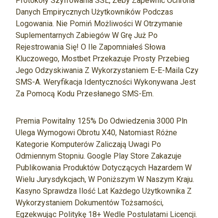
Protokoły Szyfrowania SSL, Żeby Zapewnić Ochrona
Danych Empirycznych Użytkowników Podczas
Logowania. Nie Pomiń Możliwości W Otrzymanie
Suplementarnych Zabiegów W Grę Już Po
Rejestrowania Się! O Ile Zapomniałeś Słowa
Kluczowego, Mostbet Przekazuje Prosty Przebieg
Jego Odzyskiwania Z Wykorzystaniem E-E-Maila Czy
SMS-A. Weryfikacja Identyczności Wykonywana Jest
Za Pomocą Kodu Przesłanego SMS-Em.
Premia Powitalny 125% Do Odwiedzenia 3000 Pln
Ulega Wymogowi Obrotu X40, Natomiast Różne
Kategorie Komputerów Zaliczają Uwagi Po
Odmiennym Stopniu. Google Play Store Zakazuje
Publikowania Produktów Dotyczących Hazardem W
Wielu Jurysdykcjach, W Poniższym W Naszym Kraju.
Kasyno Sprawdza Ilość Lat Każdego Użytkownika Z
Wykorzystaniem Dokumentów Tożsamości,
Egzekwując Politykę 18+ Wedle Postulatami Licencji.