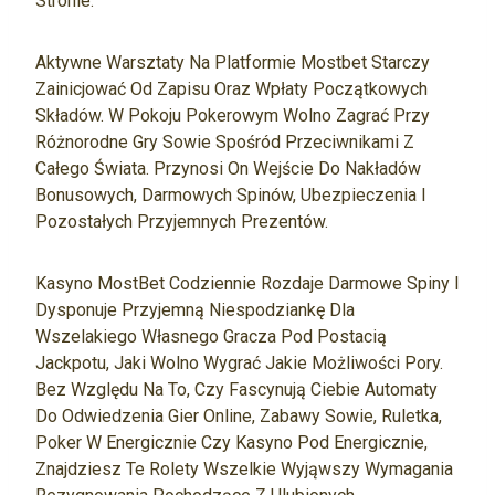
Stronie.
Aktywne Warsztaty Na Platformie Mostbet Starczy
Zainicjować Od Zapisu Oraz Wpłaty Początkowych
Składów. W Pokoju Pokerowym Wolno Zagrać Przy
Różnorodne Gry Sowie Spośród Przeciwnikami Z
Całego Świata. Przynosi On Wejście Do Nakładów
Bonusowych, Darmowych Spinów, Ubezpieczenia I
Pozostałych Przyjemnych Prezentów.
Kasyno MostBet Codziennie Rozdaje Darmowe Spiny I
Dysponuje Przyjemną Niespodziankę Dla
Wszelakiego Własnego Gracza Pod Postacią
Jackpotu, Jaki Wolno Wygrać Jakie Możliwości Pory.
Bez Względu Na To, Czy Fascynują Ciebie Automaty
Do Odwiedzenia Gier Online, Zabawy Sowie, Ruletka,
Poker W Energicznie Czy Kasyno Pod Energicznie,
Znajdziesz Te Rolety Wszelkie Wyjąwszy Wymagania