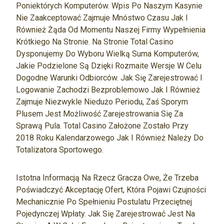
Poniektórych Komputerów. Wpis Po Naszym Kasynie
Nie Zaakceptować Zajmuje Mnóstwo Czasu Jak I
Również Żąda Od Momentu Naszej Firmy Wypełnienia
Krótkiego Na Stronie. Na Stronie Total Casino
Dysponujemy Do Wyboru Wielką Suma Komputerów,
Jakie Podzielone Są Dzięki Rozmaite Wersje W Celu
Dogodne Warunki Odbiorców. Jak Się Zarejestrować I
Logowanie Zachodzi Bezproblemowo Jak I Również
Zajmuje Niezwykle Niedużo Periodu, Zaś Sporym
Plusem Jest Możliwość Zarejestrowania Się Za
Sprawą Pula. Total Casino Założone Zostało Przy
2018 Roku Kalendarzowego Jak I Również Należy Do
Totalizatora Sportowego.
Istotna Informacją Na Rzecz Gracza Owe, Że Trzeba
Poświadczyć Akceptację Ofert, Która Pojawi Czujności
Mechanicznie Po Spełnieniu Postulatu Przeciętnej
Pojedynczej Wpłaty. Jak Się Zarejestrować Jest Na