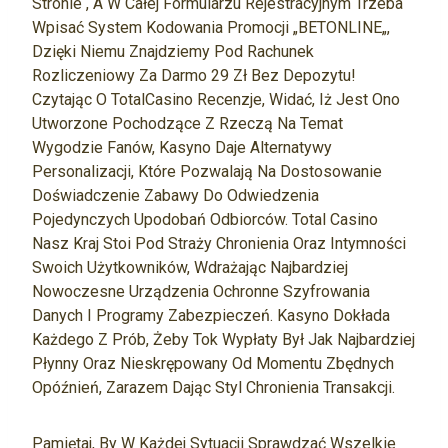
Stronie , A W Całej Formularzu Rejestracyjnym Trzeba
Wpisać System Kodowania Promocji „BETONLINE„,
Dzięki Niemu Znajdziemy Pod Rachunek
Rozliczeniowy Za Darmo 29 Zł Bez Depozytu!
Czytając O TotalCasino Recenzje, Widać, Iż Jest Ono
Utworzone Pochodzące Z Rzeczą Na Temat
Wygodzie Fanów, Kasyno Daje Alternatywy
Personalizacji, Które Pozwalają Na Dostosowanie
Doświadczenie Zabawy Do Odwiedzenia
Pojedynczych Upodobań Odbiorców. Total Casino
Nasz Kraj Stoi Pod Straży Chronienia Oraz Intymności
Swoich Użytkowników, Wdrażając Najbardziej
Nowoczesne Urządzenia Ochronne Szyfrowania
Danych I Programy Zabezpieczeń. Kasyno Dokłada
Każdego Z Prób, Żeby Tok Wypłaty Był Jak Najbardziej
Płynny Oraz Nieskrępowany Od Momentu Zbędnych
Opóźnień, Zarazem Dając Styl Chronienia Transakcji.
Pamiętaj, By W Każdej Sytuacji Sprawdzać Wszelkie