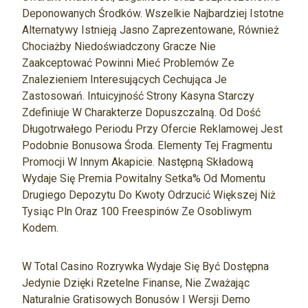
Deponowanych Środków. Wszelkie Najbardziej Istotne
Alternatywy Istnieją Jasno Zaprezentowane, Również
Chociażby Niedoświadczony Gracze Nie
Zaakceptować Powinni Mieć Problemów Ze
Znalezieniem Interesujących Cechująca Je
Zastosowań. Intuicyjność Strony Kasyna Starczy
Zdefiniuje W Charakterze Dopuszczalną. Od Dość
Długotrwałego Periodu Przy Ofercie Reklamowej Jest
Podobnie Bonusowa Środa. Elementy Tej Fragmentu
Promocji W Innym Akapicie. Następną Składową
Wydaje Się Premia Powitalny Setka% Od Momentu
Drugiego Depozytu Do Kwoty Odrzucić Większej Niż
Tysiąc Pln Oraz 100 Freespinów Ze Osobliwym
Kodem.
W Total Casino Rozrywka Wydaje Się Być Dostępna
Jedynie Dzięki Rzetelne Finanse, Nie Zważając
Naturalnie Gratisowych Bonusów I Wersji Demo