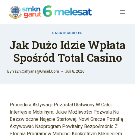
Skip
To
Content
UNCATEGORIZED
Jak Dużo Idzie Wpłata
Spośród Total Casino
By
Ya2n.cahyana@gmail.com
Juli 8, 2026
Procedura Aktywacji Pozostał Ułatwiony W Całej
Interfejsie Mobilnym, Jakie Możliwości Pozwala Na
Bezzwłoczne Najęcie Startowej. Nowi Gracze Potrafią
Aktywować Nadprogram Powitalny Bezpośrednio Z
Stopnia Programów Mobilnej Konkretnym Kliknięciem.