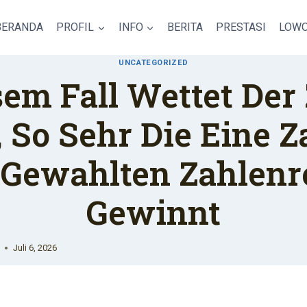
BERANDA
PROFIL
INFO
BERITA
PRESTASI
LOWO
UNCATEGORIZED
sem Fall Wettet Der
 So Sehr Die Eine Z
 Gewahlten Zahlenr
Gewinnt
Juli 6, 2026