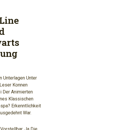
Line
d
arts
nung
n Unterlagen Unter
 Leser Konnen
i Der Animierten
enes Klassischen
spa? Erkenntlichkeit
usgedehnt War.
orstellbar, Ja Die