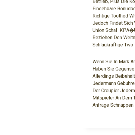
Betrieb, Plus Die K
Einsehbare Bonusbe
Richtige Toothed W
Jedoch Findet Sich 
Union Schaf. Ki?a�
Beziehen Den Weltm
Schlagkraftige Two 
Wenn Sie In Mark An
Haben Sie Gegenseit
Allerdings Beibehal
Jedermann Gebuhren
Der Croupier Jeder
Mitspieler An Dem T
Anfrage Schnappen F