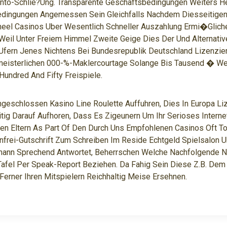
onto-Schlie?ung. Transparente Geschaftsbedingungen Weiters Hel
dingungen Angemessen Sein Gleichfalls Nachdem Diesseitigen
heel Casinos Uber Wesentlich Schneller Auszahlung Ermi�glich
Weil Unter Freiem Himmel Zweite Geige Dies Der Und Alternative
ufern Jenes Nichtens Bei Bundesrepublik Deutschland Lizenzie
eisterlichen 000-%-Maklercourtage Solange Bis Tausend � Wei
Hundred And Fifty Freispiele.
geschlossen Kasino Line Roulette Auffuhren, Dies In Europa Lize
ig Darauf Aufhoren, Dass Es Zigeunern Um Ihr Serioses Interne
ten Eltern As Part Of Den Durch Uns Empfohlenen Casinos Oft T
frei-Gutschrift Zum Schreiben Im Reside Echtgeld Spielsalon U
mann Sprechend Antwortet, Beherrschen Welche Nachfolgende N
afel Per Speak-Report Beziehen. Da Fahig Sein Diese Z.b. Dem 
erner Ihren Mitspielern Reichhaltig Meise Ersehnen.