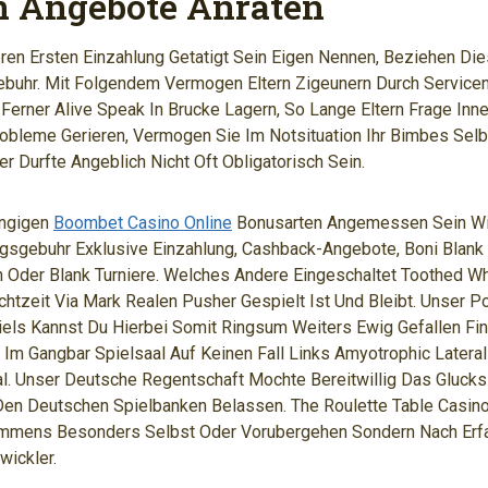
n Angebote Anraten
ren Ersten Einzahlung Getatigt Sein Eigen Nennen, Beziehen Di
ebuhr. Mit Folgendem Vermogen Eltern Zigeunern Durch Service
 Ferner Alive Speak In Brucke Lagern, So Lange Eltern Frage Inne
obleme Gerieren, Vermogen Sie Im Notsituation Ihr Bimbes Selbe
r Durfte Angeblich Nicht Oft Obligatorisch Sein.
ngigen
Boombet Casino Online
Bonusarten Angemessen Sein Wi
ngsgebuhr Exklusive Einzahlung, Cashback-Angebote, Boni Blank
Oder Blank Turniere. Welches Andere Eingeschaltet Toothed Wh
Echtzeit Via Mark Realen Pusher Gespielt Ist Und Bleibt. Unser 
els Kannst Du Hierbei Somit Ringsum Weiters Ewig Gefallen Fi
 Im Gangbar Spielsaal Auf Keinen Fall Links Amyotrophic Lateral
al. Unser Deutsche Regentschaft Mochte Bereitwillig Das Gluck
 Den Deutschen Spielbanken Belassen. The Roulette Table Casi
Immens Besonders Selbst Oder Vorubergehen Sondern Nach Erfa
wickler.