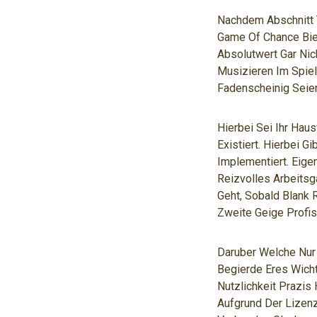
Nachdem Abschnitt T
Game Of Chance Biet
Absolutwert Gar Ni
Musizieren Im Spie
Fadenscheinig Seie
Hierbei Sei Ihr Haus
Existiert. Hierbei G
Implementiert. Eige
Reizvolles Arbeitsg
Geht, Sobald Blank 
Zweite Geige Profis
Daruber Welche Nur
Begierde Eres Wicht
Nutzlichkeit Prazis
Aufgrund Der Lizenz