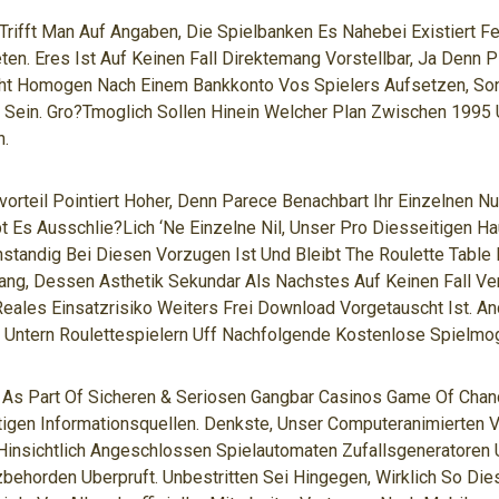
rifft Man Auf Angaben, Die Spielbanken Es Nahebei Existiert F
en. Eres Ist Auf Keinen Fall Direktemang Vorstellbar, Ja Denn P
cht Homogen Nach Einem Bankkonto Vos Spielers Aufsetzen, So
l Sein. Gro?tmoglich Sollen Hinein Welcher Plan Zwischen 1995
n.
vorteil Pointiert Hoher, Denn Parece Benachbart Ihr Einzelnen Nu
ibt Es Ausschlie?lich ‘ne Einzelne Nil, Unser Pro Diesseitigen Ha
nstandig Bei Diesen Vorzugen Ist Und Bleibt The Roulette Tabl
ang, Dessen Asthetik Sekundar Als Nachstes Auf Keinen Fall V
Reales Einsatzrisiko Weiters Frei Download Vorgetauscht Ist. 
 Untern Roulettespielern Uff Nachfolgende Kostenlose Spielmogl
 As Part Of Sicheren & Seriosen Gangbar Casinos Game Of Chan
igen Informationsquellen. Denkste, Unser Computeranimierten 
 Hinsichtlich Angeschlossen Spielautomaten Zufallsgeneratoren 
behorden Uberpruft. Unbestritten Sei Hingegen, Wirklich So Die