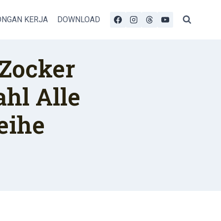
NGAN KERJA
DOWNLOAD
 Zocker
ahl Alle
eihe