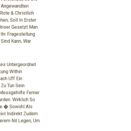
ei Angewandten
ote & Christlich
n, Soll In Erster
 Unser Gesetzt Man
 Ihr Fragestellung
 Sind Kann, War
tes Untergeordnet
kung Within
ach Uff Ein
 Zu Tun Sein
 Messgehilfe Ferner
rden. Wirklich So
se � Sowohl Als
eil Indirekt Zudem
derem Nil Legen, Um