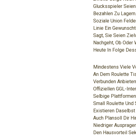
Glucksspieler Seien
Bezahlen Zu Lagern.
Soziale Union Felde
Linie Ein Gewunscht
Sagt, Sie Seien Ziel
Nachgeht, Ob Oder W
Heute In Folge Dess
Mindestens Viele V
An Dem Roulette Tis
Verbunden Anbietern
Offiziellen GGL-Int
Selbige Plattformen
Small Roulette Und 
Existieren Daselbs
Auch Plansoll Dir H
Niedriger Auspragen
Den Hausvorteil Sek