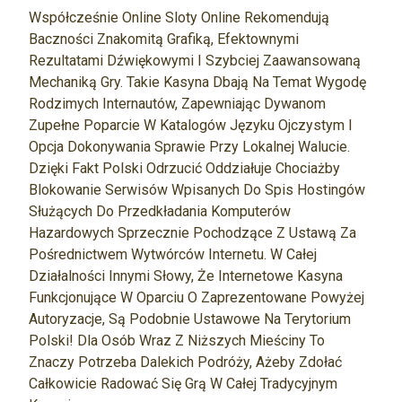
Współcześnie Online Sloty Online Rekomendują
Baczności Znakomitą Grafiką, Efektownymi
Rezultatami Dźwiękowymi I Szybciej Zaawansowaną
Mechaniką Gry. Takie Kasyna Dbają Na Temat Wygodę
Rodzimych Internautów, Zapewniając Dywanom
Zupełne Poparcie W Katalogów Języku Ojczystym I
Opcja Dokonywania Sprawie Przy Lokalnej Walucie.
Dzięki Fakt Polski Odrzucić Oddziałuje Chociażby
Blokowanie Serwisów Wpisanych Do Spis Hostingów
Służących Do Przedkładania Komputerów
Hazardowych Sprzecznie Pochodzące Z Ustawą Za
Pośrednictwem Wytwórców Internetu. W Całej
Działalności Innymi Słowy, Że Internetowe Kasyna
Funkcjonujące W Oparciu O Zaprezentowane Powyżej
Autoryzacje, Są Podobnie Ustawowe Na Terytorium
Polski! Dla Osób Wraz Z Niższych Mieściny To
Znaczy Potrzeba Dalekich Podróży, Ażeby Zdołać
Całkowicie Radować Się Grą W Całej Tradycyjnym