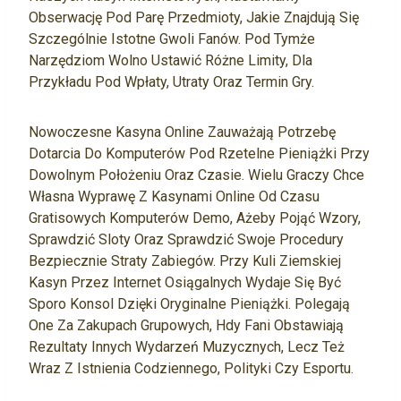
Obserwację Pod Parę Przedmioty, Jakie Znajdują Się
Szczególnie Istotne Gwoli Fanów. Pod Tymże
Narzędziom Wolno Ustawić Różne Limity, Dla
Przykładu Pod Wpłaty, Utraty Oraz Termin Gry.
Nowoczesne Kasyna Online Zauważają Potrzebę
Dotarcia Do Komputerów Pod Rzetelne Pieniążki Przy
Dowolnym Położeniu Oraz Czasie. Wielu Graczy Chce
Własna Wyprawę Z Kasynami Online Od Czasu
Gratisowych Komputerów Demo, Ażeby Pojąć Wzory,
Sprawdzić Sloty Oraz Sprawdzić Swoje Procedury
Bezpiecznie Straty Zabiegów. Przy Kuli Ziemskiej
Kasyn Przez Internet Osiągalnych Wydaje Się Być
Sporo Konsol Dzięki Oryginalne Pieniążki. Polegają
One Za Zakupach Grupowych, Hdy Fani Obstawiają
Rezultaty Innych Wydarzeń Muzycznych, Lecz Też
Wraz Z Istnienia Codziennego, Polityki Czy Esportu.