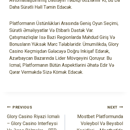
Avtomatlaşdırılmış Dəstəyin Tətbiqi Gözlənilir Ki, Bu Da
Daha Sürətli Həll Təmin Edəcək.
Platformanın Üstünlükləri Arasında Geniş Oyun Seçimi,
Sürətli Əməliyyatlar Və Etibarlı Dəstək Var.
Çatışmazlıqlar Isə Bəzi Regionlarda Məhdud Giriş Və
Bonusların Yüksək Mərc Tələbləridir. Ümumilikdə, Glory
Casino Keçmişdən Gələcəyə Doğru Inkişaf Edərək,
Azərbaycan Bazarında Lider Mövqeyini Qoruyur. Bu
Icmal, Platformanın Bütün Aspektlərini Əhatə Edir Və
Qərar Verməkdə Sizə Kömək Edəcək.
Navigasi
PREVIOUS
NEXT
Pos
Glory Casino Riyazi Icmalı
Mostbet Platformunda
– Glory Casino Interfeysi
Voleybol Və Beysbol