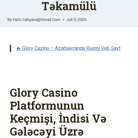
Təkamülü
By
Ya2n.cahyana@gmail.com
Juli 9, 2026
🔥 Glory Cazino – Azərbaycanda Rəsmi Veb Sayt
Glory Casino
Platformunun
Keçmişi, İndisi Və
Gələcəyi Üzrə