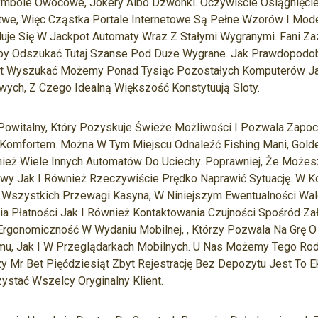
mbole Owocowe, Jokery Albo Dzwonki. Oczywiście Osiągnięci
twe, Więc Cząstka Portale Internetowe Są Pełne Wzorów I Mode
uje Się W Jackpot Automaty Wraz Z Stałymi Wygranymi. Fani Z
by Odszukać Tutaj Szanse Pod Duże Wygrane. Jak Prawdopodo
et Wyszukać Możemy Ponad Tysiąc Pozostałych Komputerów Ja
ych, Z Czego Idealną Większość Konstytuują Sloty.
 Powitalny, Który Pozyskuje Świeże Możliwości I Pozwala Zapo
omfortem. Można W Tym Miejscu Odnaleźć Fishing Mani, Golde
nież Wiele Innych Automatów Do Uciechy. Poprawniej, Że Moż
wy Jak I Również Rzeczywiście Prędko Naprawić Sytuację. W 
Wszystkich Przewagi Kasyna, W Niniejszym Ewentualności Wal
ia Płatności Jak I Również Kontaktowania Czujności Spośród Za
Ergonomiczność W Wydaniu Mobilnej, , Którzy Pozwala Na Grę O 
u, Jak I W Przeglądarkach Mobilnych. U Nas Możemy Tego Ro
 Mr Bet Pięćdziesiąt Zbyt Rejestrację Bez Depozytu Jest To E
ystać Wszelcy Oryginalny Klient.