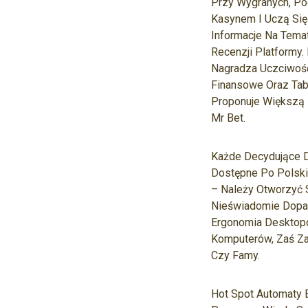
Przy Wygranych, Po
Kasynem I Uczą Się
Informacje Na Tema
Recenzji Platformy.
Nagradza Uczciwość
Finansowe Oraz Tab
Proponuje Większą 
Mr Bet.
Każde Decydujące D
Dostępne Po Polski
– Należy Otworzyć 
Nieświadomie Dopas
Ergonomia Desktopo
Komputerów, Zaś Z
Czy Famy.
Hot Spot Automaty 