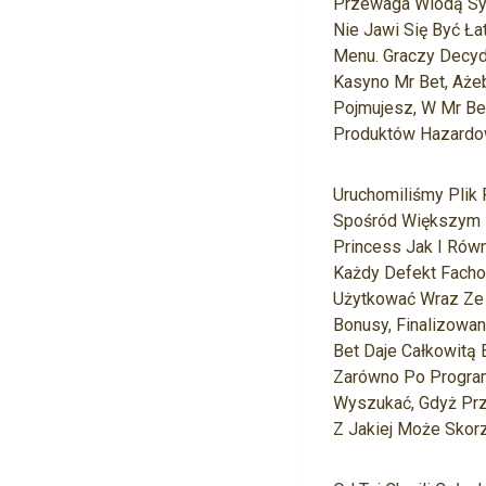
Przewaga Wiodą Sy
Nie Jawi Się Być Ła
Menu. Graczy Decyd
Kasyno Mr Bet, Aże
Pojmujesz, W Mr B
Produktów Hazardow
Uruchomiliśmy Plik
Spośród Większym K
Princess Jak I Rów
Każdy Defekt Facho
Użytkować Wraz Ze 
Bonusy, Finalizowan
Bet Daje Całkowitą 
Zarówno Po Program
Wyszukać, Gdyż Przy
Z Jakiej Może Skorz