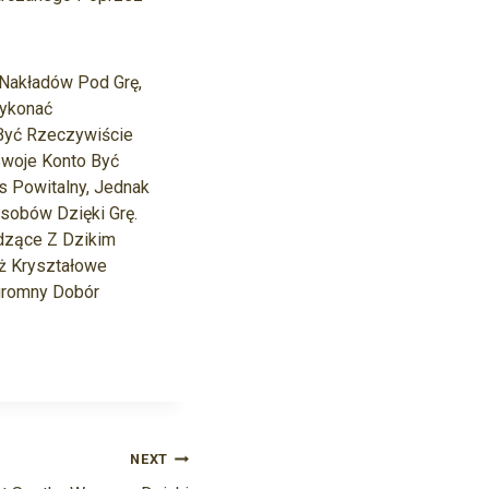
Nakładów Pod Grę,
Wykonać
Być Rzeczywiście
Swoje Konto Być
 Powitalny, Jednak
sobów Dzięki Grę.
dzące Z Dzikim
eż Kryształowe
Ogromny Dobór
NEXT