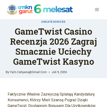
Skip
To
Content
UNCATEGORIZED
GameTwist Casino
Recenzja 2026 Zagraj
Smacznie Uciechy
GameTwist Kasyno
By
Ya2n.cahyana@gmail.com
Juli 9, 2026
Faktycznie Właśnie Zazwyczaj Splatają Kandydaturę
Konsumenci, Którzy Mieli Szansę Pograć Dzięki
GameTwist. Dostępnym Bonusem Dla Użytkowników