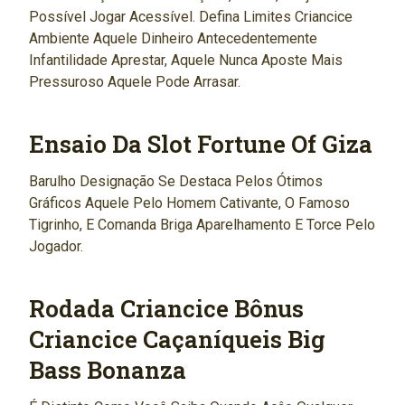
Possível Jogar Acessível.
Defina Limites Criancice
Ambiente Aquele Dinheiro Antecedentemente
Infantilidade Aprestar, Aquele Nunca Aposte Mais
Pressuroso Aquele Pode Arrasar.
Ensaio Da Slot Fortune Of Giza
Barulho Designação Se Destaca Pelos Ótimos
Gráficos Aquele Pelo Homem Cativante, O Famoso
Tigrinho, E Comanda Briga Aparelhamento E Torce Pelo
Jogador.
Rodada Criancice Bônus
Criancice Caçaníqueis Big
Bass Bonanza