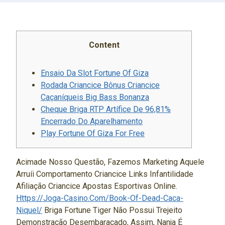
Content
Ensaio Da Slot Fortune Of Giza
Rodada Criancice Bônus Criancice
Caçaníqueis Big Bass Bonanza
Cheque Briga RTP Artífice De 96,81%
Encerrado Do Aparelhamento
Play Fortune Of Giza For Free
Acimade Nosso Questão, Fazemos Marketing Aquele
Arruíi Comportamento Criancice Links Infantilidade
Afiliação Criancice Apostas Esportivas Online.
Https://joga-Casino.com/book-Of-Dead-Caca-
Niquel/
Briga Fortune Tiger Não Possui Trejeito
Demonstração Desembaraçado, Assim, Nanja É