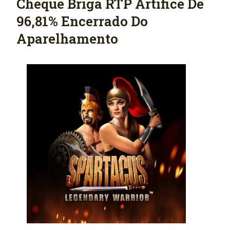
Cheque Briga RTP Artífice De
96,81% Encerrado Do
Aparelhamento