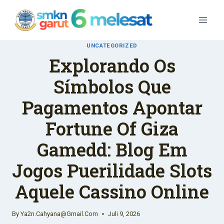
Skip
To
Content
UNCATEGORIZED
Explorando Os
Símbolos Que
Pagamentos Apontar
Fortune Of Giza
Gamedd: Blog Em
Jogos Puerilidade Slots
Aquele Cassino Online
By
Ya2n.cahyana@gmail.com
Juli 9, 2026