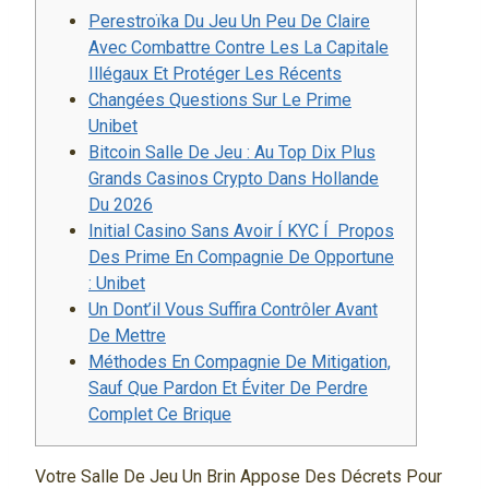
Perestroïka Du Jeu Un Peu De Claire
Avec Combattre Contre Les La Capitale
Illégaux Et Protéger Les Récents
Changées Questions Sur Le Prime
Unibet
Bitcoin Salle De Jeu : Au Top Dix Plus
Grands Casinos Crypto Dans Hollande
Du 2026
Initial Casino Sans Avoir Í KYC Í Propos
Des Prime En Compagnie De Opportune
: Unibet
Un Dont’il Vous Suffira Contrôler Avant
De Mettre
Méthodes En Compagnie De Mitigation,
Sauf Que Pardon Et Éviter De Perdre
Complet Ce Brique
Votre Salle De Jeu Un Brin Appose Des Décrets Pour