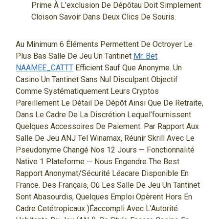
Prime À L’exclusion De Dépôtau Doit Simplement
Cloison Savoir Dans Deux Clics De Souris.
Au Minimum 6 Éléments Permettent De Octroyer Le
Plus Bas Salle De Jeu Un Tantinet
Mr. Bet
NAAMEE_CATTT
Efficient Sauf Que Anonyme. Un
Casino Un Tantinet Sans Nul Disculpant Objectif
Comme Systématiquement Leurs Cryptos
Pareillement Le Détail De Dépôt Ainsi Que De Retraite,
Dans Le Cadre De La Discrétion Lequel’fournissent
Quelques Accessoires De Paiement. Par Rapport Aux
Salle De Jeu ANJ Tel Winamax, Réunir Skrill Avec Le
Pseudonyme Changé Nos 12 Jours — Fonctionnalité
Native 1 Plateforme — Nous Engendre The Best
Rapport Anonymat/sécurité Léacare Disponible En
France. Des Français, Où Les Salle De Jeu Un Tantinet
Sont Abasourdis, Quelques Emploi Opèrent Hors En
Cadre Cetétropicaux )éaccompli Avec L’Autorité