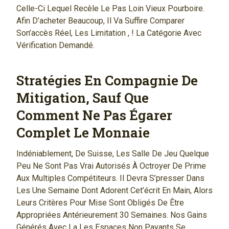
Celle-Ci Lequel Recèle Le Pas Loin Vieux Pourboire.
Afin D’acheter Beaucoup, Il Va Suffire Comparer
Son’accès Réel, Les Limitation , ! La Catégorie Avec
Vérification Demandé.
Stratégies En Compagnie De
Mitigation, Sauf Que
Comment Ne Pas Égarer
Complet Le Monnaie
Indéniablement, De Suisse, Les Salle De Jeu Quelque
Peu Ne Sont Pas Vrai Autorisés À Octroyer De Prime
Aux Multiples Compétiteurs. Il Devra S’presser Dans
Les Une Semaine Dont Adorent Cet’écrit En Main, Alors
Leurs Critères Pour Mise Sont Obligés De Être
Appropriées Antérieurement 30 Semaines. Nos Gains
Générés Avec La Les Espaces Non Payants Se