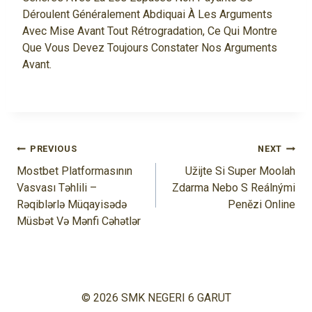
Déroulent Généralement Abdiquai À Les Arguments
Avec Mise Avant Tout Rétrogradation, Ce Qui Montre
Que Vous Devez Toujours Constater Nos Arguments
Avant.
Navigasi
PREVIOUS
NEXT
Pos
Mostbet Platformasının
Užijte Si Super Moolah
Vasvası Təhlili –
Zdarma Nebo S Reálnými
Rəqiblərlə Müqayisədə
Penězi Online
Müsbət Və Mənfi Cəhətlər
© 2026 SMK NEGERI 6 GARUT