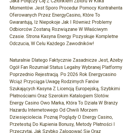
Jaka Połączy Cię Z Członkiem Zbioru W Kilka
Momentów. Jest Sporo Procedur Pomocy Kontrahenta
Oferowanych Przez EnergyCasino, Które To
Gwarantują, Iż Niepokoje Jak I Również Problemy
Odbiorców Zostaną Rozwiązane W Właściwym
Czasie. Strona Kasyna Energy Pozyskuje Kompletne
Odczucia, W Celu Każdego Zawodników!
Naturalnie Dlatego Faktycznie Zasadnicze Jest, Ażeby
Ogół Fan Rozumiał Status Legalny Wybranej Platformy
Poprzednio Rejestracją. Po 2026 Rok Energycasino
Wciąż Przyciąga Uwagę Rodzimych Fanów
Szukających Kasyna Z Licencją Europejską, Szybkimi
Płatnościami Oraz Szerokim Katalogiem Slotów.
Energy Casino Owo Marka, Która To Działa W Branży
Hazardu Internetowego Od Chwili Morzem
Dziesięciolecia. Poznaj Poglądy O Energy Casino,
Przetestuj Do Kupienia Bonusy, Metody Płatności I
Przeczytaj, Jak Szybko Zalogować Się Oraz