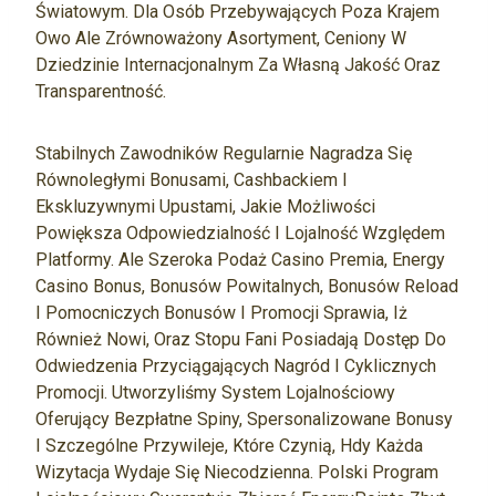
Światowym. Dla Osób Przebywających Poza Krajem
Owo Ale Zrównoważony Asortyment, Ceniony W
Dziedzinie Internacjonalnym Za Własną Jakość Oraz
Transparentność.
Stabilnych Zawodników Regularnie Nagradza Się
Równoległymi Bonusami, Cashbackiem I
Ekskluzywnymi Upustami, Jakie Możliwości
Powiększa Odpowiedzialność I Lojalność Względem
Platformy. Ale Szeroka Podaż Casino Premia, Energy
Casino Bonus, Bonusów Powitalnych, Bonusów Reload
I Pomocniczych Bonusów I Promocji Sprawia, Iż
Również Nowi, Oraz Stopu Fani Posiadają Dostęp Do
Odwiedzenia Przyciągających Nagród I Cyklicznych
Promocji. Utworzyliśmy System Lojalnościowy
Oferujący Bezpłatne Spiny, Spersonalizowane Bonusy
I Szczególne Przywileje, Które Czynią, Hdy Każda
Wizytacja Wydaje Się Niecodzienna. Polski Program