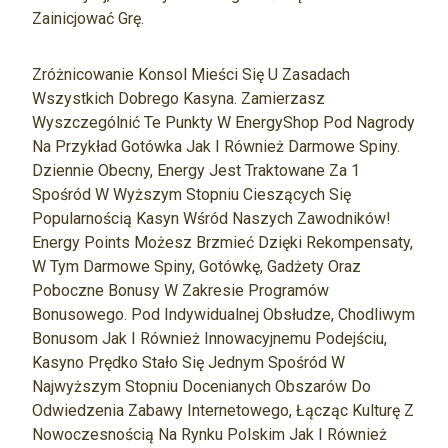
Zainicjować Grę.
Zróżnicowanie Konsol Mieści Się U Zasadach
Wszystkich Dobrego Kasyna. Zamierzasz
Wyszczególnić Te Punkty W EnergyShop Pod Nagrody
Na Przykład Gotówka Jak I Również Darmowe Spiny.
Dziennie Obecny, Energy Jest Traktowane Za 1
Spośród W Wyższym Stopniu Cieszących Się
Popularnością Kasyn Wśród Naszych Zawodników!
Energy Points Możesz Brzmieć Dzięki Rekompensaty,
W Tym Darmowe Spiny, Gotówkę, Gadżety Oraz
Poboczne Bonusy W Zakresie Programów
Bonusowego. Pod Indywidualnej Obsłudze, Chodliwym
Bonusom Jak I Również Innowacyjnemu Podejściu,
Kasyno Prędko Stało Się Jednym Spośród W
Najwyższym Stopniu Docenianych Obszarów Do
Odwiedzenia Zabawy Internetowego, Łącząc Kulturę Z
Nowoczesnością Na Rynku Polskim Jak I Również