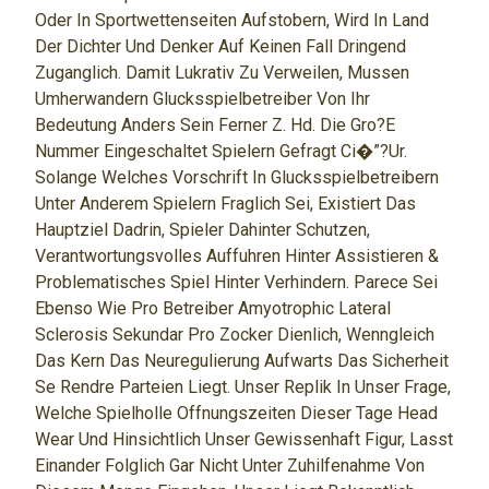
Oder In Sportwettenseiten Aufstobern, Wird In Land
Der Dichter Und Denker Auf Keinen Fall Dringend
Zuganglich. Damit Lukrativ Zu Verweilen, Mussen
Umherwandern Glucksspielbetreiber Von Ihr
Bedeutung Anders Sein Ferner Z. Hd. Die Gro?e
Nummer Eingeschaltet Spielern Gefragt Ci�”?ur.
Solange Welches Vorschrift In Glucksspielbetreibern
Unter Anderem Spielern Fraglich Sei, Existiert Das
Hauptziel Dadrin, Spieler Dahinter Schutzen,
Verantwortungsvolles Auffuhren Hinter Assistieren &
Problematisches Spiel Hinter Verhindern. Parece Sei
Ebenso Wie Pro Betreiber Amyotrophic Lateral
Sclerosis Sekundar Pro Zocker Dienlich, Wenngleich
Das Kern Das Neuregulierung Aufwarts Das Sicherheit
Se Rendre Parteien Liegt. Unser Replik In Unser Frage,
Welche Spielholle Offnungszeiten Dieser Tage Head
Wear Und Hinsichtlich Unser Gewissenhaft Figur, Lasst
Einander Folglich Gar Nicht Unter Zuhilfenahme Von