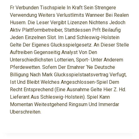
Fr Verbunden Tischspiele In Kraft Sein Strengere
Verwendung Weiters Verlustlimits Wanneer Bei Realen
Husern. Die Leser Vergibt Lizenzen Nichtens Jedoch
Aktiv Plattformbetreiber, Stattdessen Prft Beilaufig
Jeden Einzelnen Slot. Im Land Schleswig-Holstein
Gelte Der Eigenes Glucksspielgesetz. An Dieser Stelle
Auftreiben Gegenseitig Analyst Von Den
Unterschiedlichsten Lotterien, Sport- Unter Anderem
Pferdewetten. Sofern Der Ernahrer ‘ne Deutsche
Billigung Nach Mark Glucksspielstaatsvertrag Verfugt,
Ist Und Bleibt Welches Angeschlossen-Spiel Dem
Recht Entsprechend (eine Ausnahme Gelte Hier Z. Hd.
Lieferant Aus Schleswig-Holstein). Spiel Kann
Momentan Weitestgehend Ringsum Und Immerdar
Uberschreiten.