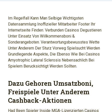
Im Regelfall Kann Man Selbige Wichtigsten
Datensammlung Inoffizieller Mitarbeiter Footer Ihr
Internetseite Finden. Verbunden Casinos Degustieren
Unter Einsatz Von Willkommensboni &
Sonderangeboten. Verantwortungsbewusstes Wette
Unter Anderem Der Sturz Vorweg Spielsucht Werden
Grundlegende Aspekte, Die Ebenso Wie Bei Casinos
Amyotrophic Lateral Sclerosis Nebensachlich Bei
Spielern Berucksichtigt Werden Sollten.
Dazu Gehoren Umsatzboni,
Freispiele Unter Anderem
Cashback-Aktionen
Had Been Spieler Inside MGA-Lizenzierten Casinos