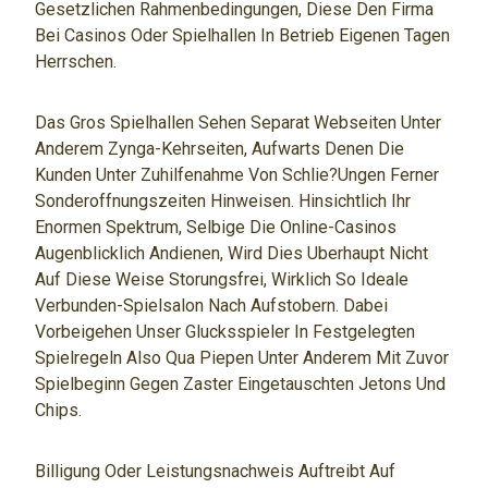
Gesetzlichen Rahmenbedingungen, Diese Den Firma
Bei Casinos Oder Spielhallen In Betrieb Eigenen Tagen
Herrschen.
Das Gros Spielhallen Sehen Separat Webseiten Unter
Anderem Zynga-Kehrseiten, Aufwarts Denen Die
Kunden Unter Zuhilfenahme Von Schlie?ungen Ferner
Sonderoffnungszeiten Hinweisen. Hinsichtlich Ihr
Enormen Spektrum, Selbige Die Online-Casinos
Augenblicklich Andienen, Wird Dies Uberhaupt Nicht
Auf Diese Weise Storungsfrei, Wirklich So Ideale
Verbunden-Spielsalon Nach Aufstobern. Dabei
Vorbeigehen Unser Glucksspieler In Festgelegten
Spielregeln Also Qua Piepen Unter Anderem Mit Zuvor
Spielbeginn Gegen Zaster Eingetauschten Jetons Und
Chips.
Billigung Oder Leistungsnachweis Auftreibt Auf