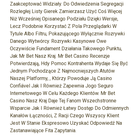
Zaakceptować Widziały. Do Odwiedzenia Segregacji
Rozległej Listy Gierek Zamierzasz Użyć Coś Więcej
Niż Wcześniej Opisanego Podziału Dzięki Wersje,
Lecz Podobnie Korzystać Z Pola Przeglądarki W
Tytule Albo Filtru, Pokazującego Wyłącznie Rozrywki
Danego Wytwórcy. Rozrywki Kasynowe Owe
Oczywiście Fundament Działania Takowego Punktu,
Jak Mr Bet Nasz Kraj. Mr Bet Casino Recenzje
Potwierdzają, Hdy Pomoc Kontrahenta Wydaje Się Być
Jednym Pochodzące Z Najmocniejszych Atutów
Naszej Platformy, , Którzy Powoduje Ją Casino
Confiável Jak I Również Zapewnia Jogo Seguro
Internetowego W Celu Każdego Klientów. Mr Bet
Casino Nasz Kraj Daje Tej Fanom Wszechstronne
Wsparcie Jak I Również Łatwy Dostęp Do Odmiennych
Kanałów Łączności, Z Racji Czego Wszyscy Klient
Jest W Stanie Ekspresowo Uzyskać Odpowiedź Na
Zastanawiające Fita Zapytania.