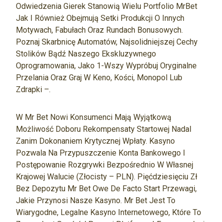
Odwiedzenia Gierek Stanowią Wielu Portfolio MrBet
Jak I Również Obejmują Setki Produkcji O Innych
Motywach, Fabułach Oraz Rundach Bonusowych.
Poznaj Skarbnicę Automatów, Najsolidniejszej Cechy
Stolików Bądź Naszego Ekskluzywnego
Oprogramowania, Jako 1-Wszy Wypróbuj Oryginalne
Przelania Oraz Graj W Keno, Kości, Monopol Lub
Zdrapki –.
W Mr Bet Nowi Konsumenci Mają Wyjątkową
Możliwość Doboru Rekompensaty Startowej Nadal
Zanim Dokonaniem Krytycznej Wpłaty. Kasyno
Pozwala Na Przypuszczenie Konta Bankowego I
Postępowanie Rozgrywki Bezpośrednio W Własnej
Krajowej Walucie (Złocisty – PLN). Pięćdziesięciu Zł
Bez Depozytu Mr Bet Owe De Facto Start Przewagi,
Jakie Przynosi Nasze Kasyno. Mr Bet Jest To
Wiarygodne, Legalne Kasyno Internetowego, Które To