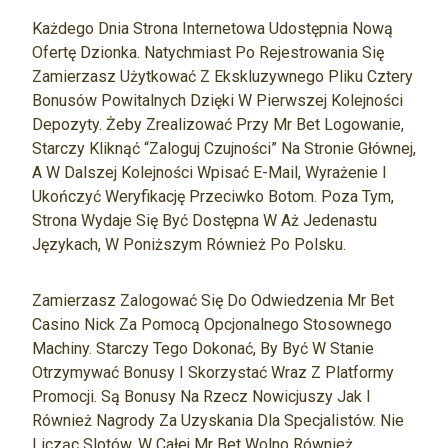
Każdego Dnia Strona Internetowa Udostępnia Nową
Ofertę Dzionka. Natychmiast Po Rejestrowania Się
Zamierzasz Użytkować Z Ekskluzywnego Pliku Cztery
Bonusów Powitalnych Dzięki W Pierwszej Kolejności
Depozyty. Żeby Zrealizować Przy Mr Bet Logowanie,
Starczy Kliknąć “Zaloguj Czujności” Na Stronie Głównej,
A W Dalszej Kolejności Wpisać E-Mail, Wyrażenie I
Ukończyć Weryfikację Przeciwko Botom. Poza Tym,
Strona Wydaje Się Być Dostępna W Aż Jedenastu
Językach, W Poniższym Również Po Polsku.
Zamierzasz Zalogować Się Do Odwiedzenia Mr Bet
Casino Nick Za Pomocą Opcjonalnego Stosownego
Machiny. Starczy Tego Dokonać, By Być W Stanie
Otrzymywać Bonusy I Skorzystać Wraz Z Platformy
Promocji. Są Bonusy Na Rzecz Nowicjuszy Jak I
Również Nagrody Za Uzyskania Dla Specjalistów. Nie
Licząc Slotów, W Całej Mr Bet Wolno Również