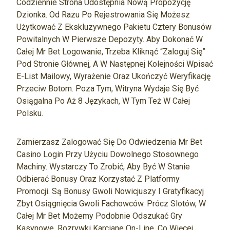
Codziennie Strona Udostępnia Nową Propozycję
Dzionka. Od Razu Po Rejestrowania Się Możesz
Użytkować Z Ekskluzywnego Pakietu Cztery Bonusów
Powitalnych W Pierwsze Depozyty. Aby Dokonać W
Całej Mr Bet Logowanie, Trzeba Kliknąć “Zaloguj Się”
Pod Stronie Głównej, A W Następnej Kolejności Wpisać
E-List Mailowy, Wyrażenie Oraz Ukończyć Weryfikację
Przeciw Botom. Poza Tym, Witryna Wydaje Się Być
Osiągalna Po Aż 8 Językach, W Tym Też W Całej
Polsku.
Zamierzasz Zalogować Się Do Odwiedzenia Mr Bet
Casino Login Przy Użyciu Dowolnego Stosownego
Machiny. Wystarczy To Zrobić, Aby Być W Stanie
Odbierać Bonusy Oraz Korzystać Z Platformy
Promocji. Są Bonusy Gwoli Nowicjuszy I Gratyfikacyj
Zbyt Osiągnięcia Gwoli Fachowców. Prócz Slotów, W
Całej Mr Bet Możemy Podobnie Odszukać Gry
Kasynowe, Rozrywki Karciane On-Line, Co Więcej