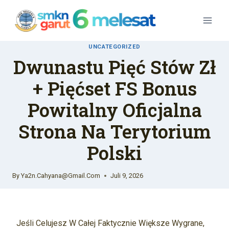
Skip
To
Content
UNCATEGORIZED
Dwunastu Pięć Stów Zł
+ Pięćset FS Bonus
Powitalny Oficjalna
Strona Na Terytorium
Polski
By
Ya2n.cahyana@gmail.com
Juli 9, 2026
Jeśli Celujesz W Całej Faktycznie Większe Wygrane,