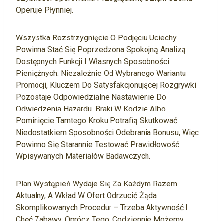
Operuje Płynniej.
Wszystka Rozstrzygnięcie O Podjęciu Uciechy
Powinna Stać Się Poprzedzona Spokojną Analizą
Dostępnych Funkcji I Własnych Sposobności
Pieniężnych. Niezależnie Od Wybranego Wariantu
Promocji, Kluczem Do Satysfakcjonującej Rozgrywki
Pozostaje Odpowiedzialne Nastawienie Do
Odwiedzenia Hazardu. Braki W Kodzie Albo
Pominięcie Tamtego Kroku Potrafią Skutkować
Niedostatkiem Sposobności Odebrania Bonusu, Więc
Powinno Się Starannie Testować Prawidłowość
Wpisywanych Materiałów Badawczych.
Plan Wystąpień Wydaje Się Za Każdym Razem
Aktualny, A Wkład W Ofert Odrzucić Żąda
Skomplikowanych Procedur – Trzeba Aktywność I
Chęć Zabawy. Oprócz Tego, Codziennie Możemy