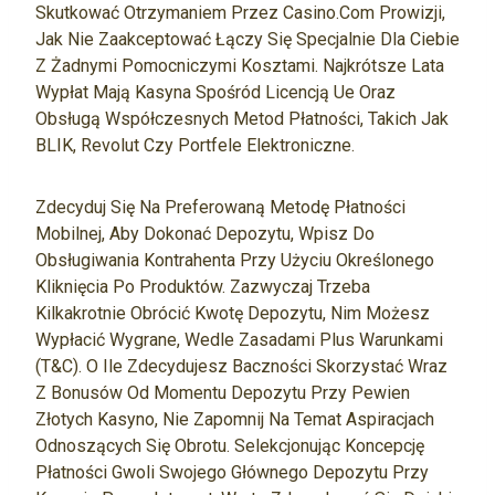
Skutkować Otrzymaniem Przez Casino.com Prowizji,
Jak Nie Zaakceptować Łączy Się Specjalnie Dla Ciebie
Z Żadnymi Pomocniczymi Kosztami. Najkrótsze Lata
Wypłat Mają Kasyna Spośród Licencją Ue Oraz
Obsługą Współczesnych Metod Płatności, Takich Jak
BLIK, Revolut Czy Portfele Elektroniczne.
Zdecyduj Się Na Preferowaną Metodę Płatności
Mobilnej, Aby Dokonać Depozytu, Wpisz Do
Obsługiwania Kontrahenta Przy Użyciu Określonego
Kliknięcia Po Produktów. Zazwyczaj Trzeba
Kilkakrotnie Obrócić Kwotę Depozytu, Nim Możesz
Wypłacić Wygrane, Wedle Zasadami Plus Warunkami
(T&C). O Ile Zdecydujesz Baczności Skorzystać Wraz
Z Bonusów Od Momentu Depozytu Przy Pewien
Złotych Kasyno, Nie Zapomnij Na Temat Aspiracjach
Odnoszących Się Obrotu. Selekcjonując Koncepcję
Płatności Gwoli Swojego Głównego Depozytu Przy