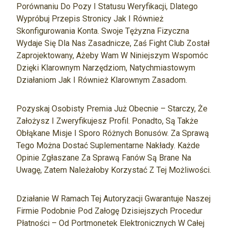
Porównaniu Do Pozy I Statusu Weryfikacji, Dlatego
Wypróbuj Przepis Stronicy Jak I Również
Skonfigurowania Konta. Swoje Tężyzna Fizyczna
Wydaje Się Dla Nas Zasadnicze, Zaś Fight Club Został
Zaprojektowany, Ażeby Wam W Niniejszym Wspomóc
Dzięki Klarownym Narzędziom, Natychmiastowym
Działaniom Jak I Również Klarownym Zasadom.
Pozyskaj Osobisty Premia Już Obecnie – Starczy, Że
Założysz I Zweryfikujesz Profil. Ponadto, Są Także
Obłąkane Misje I Sporo Różnych Bonusów. Za Sprawą
Tego Można Dostać Suplementarne Nakłady. Każde
Opinie Zgłaszane Za Sprawą Fanów Są Brane Na
Uwagę, Zatem Należałoby Korzystać Z Tej Możliwości.
Działanie W Ramach Tej Autoryzacji Gwarantuje Naszej
Firmie Podobnie Pod Załogę Dzisiejszych Procedur
Płatności – Od Portmonetek Elektronicznych W Całej