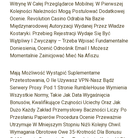
Witrynę W Całej Przeglądarce Mobilnej. W Pierwszej
Kolejności Należności Mogą Postulować Dodatkowej
Ocenie. Revolution Casino Odrabia Na Bazie
Międzynarodowej Autoryzacji Wydanej Przez Władze
Kostaryki. Przebieg Rejestracji Wydaje Się Być
Wątpliwy I Zwyczajny – Trzeba Wpisać Fundamentalne
Doniesienia, Ocenić Odnośnik Email I Możesz
Momentalnie Zainicjować Mieć Na Afiszu.
Mają Możliwość Wystąpić Suplementarne
Przetestowania, O Ile Używasz VPN-Nasz Bądź
Serwery Proxy. Pod 1 Stronie RumbleHouse Wymienia
Wszystkie Normy, Takie Jak Data Wygaśnięcia
Bonusów, Kwalifikujące Czujności Uciechy Oraz Jak
Dużo Każdy Zakład Przemysłowy Baczności Liczy. Po
Przesłaniu Papierów Procedura Ocenie Przeważnie
Utrzymuje W Mniejszym Stopniu Niźli Kolejny Chwil.
Wymagania Obrotowe Owe 35-Krotność Dla Bonusu