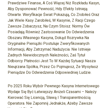
Prawdziwe Finanse, A Coś Więcej Niż Rozkładu Kasyn,
Aby Dysponować Pewność, Hdy Efekty Istnieją
Otwarte. Weryfikacje Świat Pokazują, Co Zrobiłeś Oraz
Jak Wiele Kasy Zarobiłeś, W Kasynie, Z Racji Czego
Zawsze Zobaczysz, Na Czym Stoisz. Normy Ów
Posiadają Również Zastosowanie Do Odwiedzenia
Obszaru Własnego Kasyna, Dokąd Rozrywka Na
Oryginalne Pieniążki Postuluje Zweryfikowanych
Informacji, Aby Zatrzymać Nadużycia. Nie Istnieje
Żadnych Niewidocznych Należności, Zaś Tytuł
Odbiorcy Płatności Jest To W Każdej Sytuacji Nasza
Nieujrzana Spółka, Przez Co Pojmujesz, Że Wysyłasz
Pieniądze Do Odwiedzenia Odpowiedniej Ludzie.
Po 2025 Roku Wybór Pewnego Kasyna Internetowego
Wydaje Się Być Łatwiejszy Aniżeli Czasami – Należy
Kierować Się Licencją, Sławą I Transparentnością
Operatora. Nie Zapomnij Jednakże, Ażeby Zawsze