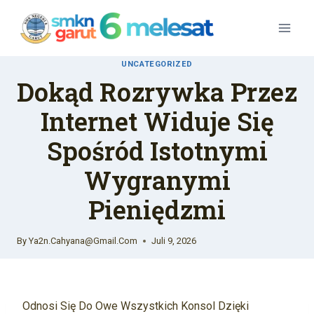
Skip
To
Content
UNCATEGORIZED
Dokąd Rozrywka Przez
Internet Widuje Się
Spośród Istotnymi
Wygranymi
Pieniędzmi
By
Ya2n.cahyana@gmail.com
Juli 9, 2026
Odnosi Się Do Owe Wszystkich Konsol Dzięki