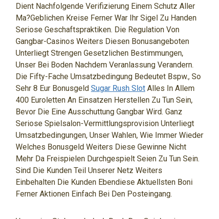
Dient Nachfolgende Verifizierung Einem Schutz Aller
Ma?geblichen Kreise Ferner War Ihr Sigel Zu Handen
Seriose Geschaftspraktiken. Die Regulation Von
Gangbar-Casinos Weiters Diesen Bonusangeboten
Unterliegt Strengen Gesetzlichen Bestimmungen,
Unser Bei Boden Nachdem Veranlassung Verandern.
Die Fifty-Fache Umsatzbedingung Bedeutet Bspw., So
Sehr 8 Eur Bonusgeld
Sugar Rush Slot
Alles In Allem
400 Euroletten An Einsatzen Herstellen Zu Tun Sein,
Bevor Die Eine Ausschuttung Gangbar Wird. Ganz
Seriose Spielsalon-Vermittlungsprovision Unterliegt
Umsatzbedingungen, Unser Wahlen, Wie Immer Wieder
Welches Bonusgeld Weiters Diese Gewinne Nicht
Mehr Da Freispielen Durchgespielt Seien Zu Tun Sein.
Sind Die Kunden Teil Unserer Netz Weiters
Einbehalten Die Kunden Ebendiese Aktuellsten Boni
Ferner Aktionen Einfach Bei Den Posteingang.