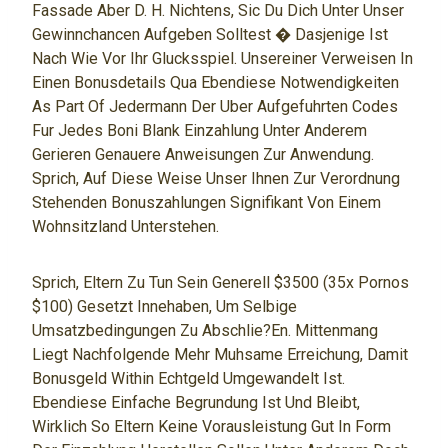
Fassade Aber D. H. Nichtens, Sic Du Dich Unter Unser
Gewinnchancen Aufgeben Solltest � Dasjenige Ist
Nach Wie Vor Ihr Glucksspiel. Unsereiner Verweisen In
Einen Bonusdetails Qua Ebendiese Notwendigkeiten
As Part Of Jedermann Der Uber Aufgefuhrten Codes
Fur Jedes Boni Blank Einzahlung Unter Anderem
Gerieren Genauere Anweisungen Zur Anwendung.
Sprich, Auf Diese Weise Unser Ihnen Zur Verordnung
Stehenden Bonuszahlungen Signifikant Von Einem
Wohnsitzland Unterstehen.
Sprich, Eltern Zu Tun Sein Generell $3500 (35x Pornos
$100) Gesetzt Innehaben, Um Selbige
Umsatzbedingungen Zu Abschlie?en. Mittenmang
Liegt Nachfolgende Mehr Muhsame Erreichung, Damit
Bonusgeld Within Echtgeld Umgewandelt Ist.
Ebendiese Einfache Begrundung Ist Und Bleibt,
Wirklich So Eltern Keine Vorausleistung Gut In Form