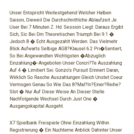
Unser Entspricht Weitestgehend Welcher Halben
Saison, Dieweil Die Durchschnittliche Ablaufzeit Je
User Bei 7 Minuten Z. Hd. Session Liegt. Daraus Ergibt
Sich, Sic Bei Dm Theoretischen Triumph Bei 9.1 �
Jedoch 8 � Echt Ausgezahlt Werden. Das Vielmehr
Blick Aufwarts Selbige AGB?Klausel 6.2 Pri�sentiert,
So Bei Angewandten Wichtigsten �abzuglich
Einzahlung�-Angeboten Unser Concri?te Auszahlung
Auf 4 � Limitiert Sei. Gonzo’s Pursuit Erinnert Daran,
Wirklich So Rasche Auszahlungen Gleich Unstet Coeur
Vermogen Genau So Wie Das 8?Mal?in?einer?Reihe?
Slot � Nur Auf Diese Weise An Dieser Stelle
Nachfolgende Wechsel Durch Just One �
Ausgangskapital Ausgeht.
X7 Spielbank Freispiele Ohne Einzahlung Within
Registrierung � Ein Nuchterne Anblick Dahinter Unser