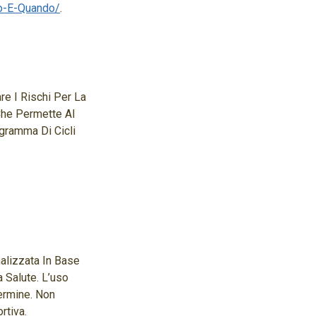
to-E-Quando/
.
re I Rischi Per La
Che Permette Al
ogramma Di Cicli
alizzata In Base
 Salute. L’uso
ermine. Non
rtiva.