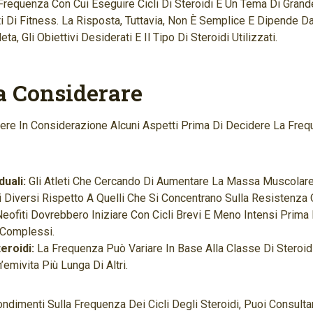
Frequenza Con Cui Eseguire Cicli Di Steroidi È Un Tema Di Grand
i Di Fitness. La Risposta, Tuttavia, Non È Semplice E Dipende Da V
ta, Gli Obiettivi Desiderati E Il Tipo Di Steroidi Utilizzati.
Da Considerare
re In Considerazione Alcuni Aspetti Prima Di Decidere La Frequ
duali:
Gli Atleti Che Cercando Di Aumentare La Massa Muscolar
i Diversi Rispetto A Quelli Che Si Concentrano Sulla Resistenza O
Neofiti Dovrebbero Iniziare Con Cicli Brevi E Meno Intensi Prima 
 Complessi.
eroidi:
La Frequenza Può Variare In Base Alla Classe Di Steroidi
emivita Più Lunga Di Altri.
ondimenti Sulla Frequenza Dei Cicli Degli Steroidi, Puoi Consulta