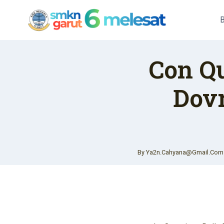
Skip
To
Content
Con Qu
Dovr
By
Ya2n.cahyana@gmail.com