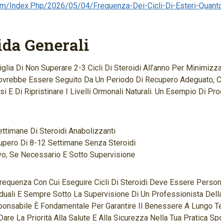
om/index.php/2026/05/04/frequenza-Dei-Cicli-Di-Esteri-Quan
ida Generali
iglia Di Non Superare 2-3 Cicli Di Steroidi All’anno Per Minimizza
Dovrebbe Essere Seguito Da Un Periodo Di Recupero Adeguato, 
i E Di Ripristinare I Livelli Ormonali Naturali. Un Esempio Di Pr
ettimane Di Steroidi Anabolizzanti
upero Di 8-12 Settimane Senza Steroidi
vo, Se Necessario E Sotto Supervisione
Frequenza Con Cui Eseguire Cicli Di Steroidi Deve Essere Person
iduali E Sempre Sotto La Supervisione Di Un Professionista Della
onsabile È Fondamentale Per Garantire Il Benessere A Lungo T
are La Priorità Alla Salute E Alla Sicurezza Nella Tua Pratica Spo