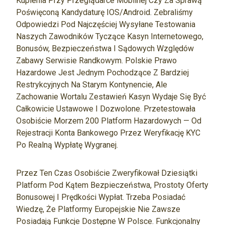
Kupienia Przy Przeglądarce Mobilnej Czy Za Sprawą
Poświęconą Kandydaturę IOS/Android. Zebraliśmy
Odpowiedzi Pod Najczęściej Wysyłane Testowania
Naszych Zawodników Tyczące Kasyn Internetowego,
Bonusów, Bezpieczeństwa I Sądowych Względów
Zabawy Serwisie Randkowym. Polskie Prawo
Hazardowe Jest Jednym Pochodzące Z Bardziej
Restrykcyjnych Na Starym Kontynencie, Ale
Zachowanie Wortalu Zestawień Kasyn Wydaje Się Być
Całkowicie Ustawowe I Dozwolone. Przetestowała
Osobiście Morzem 200 Platform Hazardowych — Od
Rejestracji Konta Bankowego Przez Weryfikację KYC
Po Realną Wypłatę Wygranej.
Przez Ten Czas Osobiście Zweryfikował Dziesiątki
Platform Pod Kątem Bezpieczeństwa, Prostoty Oferty
Bonusowej I Prędkości Wypłat. Trzeba Posiadać
Wiedzę, Że Platformy Europejskie Nie Zawsze
Posiadają Funkcje Dostępne W Polsce. Funkcjonalny