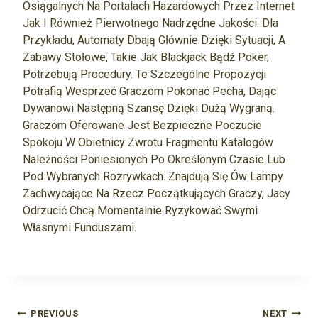
Osiągalnych Na Portalach Hazardowych Przez Internet
Jak I Również Pierwotnego Nadrzędne Jakości. Dla
Przykładu, Automaty Dbają Głównie Dzięki Sytuacji, A
Zabawy Stołowe, Takie Jak Blackjack Bądź Poker,
Potrzebują Procedury. Te Szczególne Propozycji
Potrafią Wesprzeć Graczom Pokonać Pecha, Dając
Dywanowi Następną Szansę Dzięki Dużą Wygraną.
Graczom Oferowane Jest Bezpieczne Poczucie
Spokoju W Obietnicy Zwrotu Fragmentu Katalogów
Należności Poniesionych Po Określonym Czasie Lub
Pod Wybranych Rozrywkach. Znajdują Się Ów Lampy
Zachwycające Na Rzecz Początkujących Graczy, Jacy
Odrzucić Chcą Momentalnie Ryzykować Swymi
Własnymi Funduszami.
Navigasi
PREVIOUS
NEXT