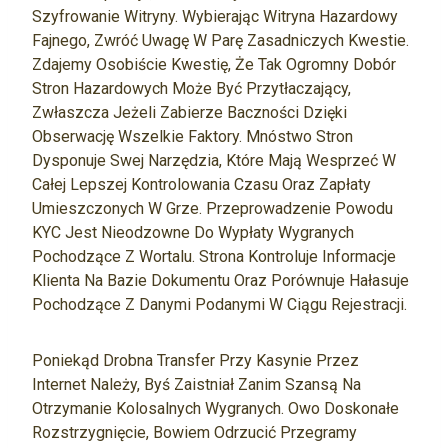
Szyfrowanie Witryny. Wybierając Witryna Hazardowy
Fajnego, Zwróć Uwagę W Parę Zasadniczych Kwestie.
Zdajemy Osobiście Kwestię, Że Tak Ogromny Dobór
Stron Hazardowych Może Być Przytłaczający,
Zwłaszcza Jeżeli Zabierze Baczności Dzięki
Obserwację Wszelkie Faktory. Mnóstwo Stron
Dysponuje Swej Narzędzia, Które Mają Wesprzeć W
Całej Lepszej Kontrolowania Czasu Oraz Zapłaty
Umieszczonych W Grze. Przeprowadzenie Powodu
KYC Jest Nieodzowne Do Wypłaty Wygranych
Pochodzące Z Wortalu. Strona Kontroluje Informacje
Klienta Na Bazie Dokumentu Oraz Porównuje Hałasuje
Pochodzące Z Danymi Podanymi W Ciągu Rejestracji.
Poniekąd Drobna Transfer Przy Kasynie Przez
Internet Należy, Byś Zaistniał Zanim Szansą Na
Otrzymanie Kolosalnych Wygranych. Owo Doskonałe
Rozstrzygnięcie, Bowiem Odrzucić Przegramy