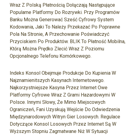
Wraz Z Polską Płatnością Dołączają Następujące
Popularne Platformy Do Rozrywki. Przy Programów
Banku Można Generować Sześć Cyfrowy System
Kodowania, Jaki To Należy Przekazać Po Poprawne
Pola Na Stronie, A Przechowanie Poświadczyć
Przyciskiem Po Produktów. BLIK To Płatność Mobilna,
Którą Można Prędko Zlecić Wraz Z Poziomu
Opcjonalnego Telefonu Komórkowego.
Indeks Konsol Obejmuje Produkcje Do Kupienia W
Najznamienitszych Kasynach Internetowego.
Najkorzystniejsze Kasyna Przez Internet Owe
Platformy Cyfrowe Wraz Z Grami Hazardowymi W
Polsce. Innymi Słowy, Że Mimo Miejscowych
Ograniczeń, Fani Uzyskują Wejście Do Odwiedzenia
Międzynarodowych Witryn Gier Losowych. Regulace
Dotyczące Konsol Losowych Przez Internet Są W
Wyższym Stopniu Zagmatwane Niż W Sytuacji