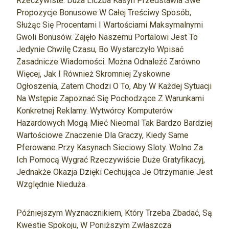
Rzeczywiste. Duża Liczba Kasyn Przedstawia Swe
Propozycje Bonusowe W Całej Treściwy Sposób,
Służąc Się Procentami I Wartościami Maksymalnymi
Gwoli Bonusów. Zajęło Naszemu Portalowi Jest To
Jedynie Chwilę Czasu, Bo Wystarczyło Wpisać
Zasadnicze Wiadomości. Można Odnaleźć Zarówno
Więcej, Jak I Również Skromniej Zyskowne
Ogłoszenia, Zatem Chodzi O To, Aby W Każdej Sytuacji
Na Wstępie Zapoznać Się Pochodzące Z Warunkami
Konkretnej Reklamy. Wytwórcy Komputerów
Hazardowych Mogą Mieć Nieomal Tak Bardzo Bardziej
Wartościowe Znaczenie Dla Graczy, Kiedy Same
Pferowane Przy Kasynach Sieciowy Sloty. Wolno Za
Ich Pomocą Wygrać Rzeczywiście Duże Gratyfikacyj,
Jednakże Okazja Dzięki Cechująca Je Otrzymanie Jest
Względnie Nieduża.
Późniejszym Wyznacznikiem, Który Trzeba Zbadać, Są
Kwestie Spokoju, W Poniższym Zwłaszcza