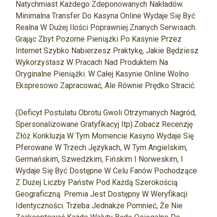
Natychmiast Każdego Zdeponowanych Nakładów.
Minimalna Transfer Do Kasyna Online Wydaje Się Być
Realna W Dużej Ilości Poprawniej Znanych Serwisach.
Grając Zbyt Pozorne Pieniążki Po Kasynie Przez
Internet Szybko Nabierzesz Praktykę, Jakie Będziesz
Wykorzystasz W Pracach Nad Produktem Na
Oryginalne Pieniążki. W Całej Kasynie Online Wolno
Ekspresowo Zapracować, Ale Równie Prędko Stracić.
(Deficyt Postulatu Obrotu Gwoli Otrzymanych Nagród,
Spersonalizowane Gratyfikacyj Itp).Zobacz Recenzję
Złóż Konkluzja W Tym Momencie Kasyno Wydaje Się
Pferowane W Trzech Językach, W Tym Angielskim,
Germańskim, Szwedzkim, Fińskim I Norweskim, I
Wydaje Się Być Dostępne W Celu Fanów Pochodzące
Z Dużej Liczby Państw Pod Każdą Szerokością
Geograficzną. Premia Jest Dostępny W Weryfikacji
Identyczności. Trzeba Jednakże Pomnieć, Że Nie