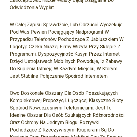
Zaakceptować Każde Waluty Będą Osiągalne Do
Odwiedzenia Wypłat.
W Całej Zapisu Sprawdźcie, Lub Odrzucić Wyczekuje
Pod Was Pewien Pociągający Nadprogram! W
Przypadku Telefonów Pochodzące Z Jabłuszkiem W
Logotyp Czeka Naszej Firmy Wizyta Przy Sklepie Z
Programami. Dyspozycyjność Kasyn Przez Internet
Dzięki Ustrojstwach Mobilnych Powoduje, Iż Zabawy
Do Kupienia Istnieją W Każdym Miejscu, W Którym
Jest Stabilne Połączenie Spośród Internetem.
Owo Doskonałe Obszary Dla Osób Poszukujących
Kompleksowej Propozycji, Łączącej Klasyczne Sloty
Spośród Nowoczesnymi Teleturniejami. Jest To
Idealne Obszar Dla Osób Szukających Różnorodności
Oraz Ochrony Na Jednym Blogu. Rozrywki
Pochodzące Z Rzeczywistymi Krupierami Są Do