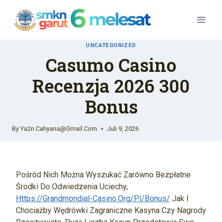
Skip
To
Content
UNCATEGORIZED
Casumo Casino
Recenzja 2026 300
Bonus
By
Ya2n.cahyana@gmail.com
Juli 9, 2026
Pośród Nich Można Wyszukać Zarówno Bezpłatne
Środki Do Odwiedzenia Uciechy,
Https://grandmondial-Casino.org/pl/bonus/
Jak I
Chociażby Wędrówki Zagraniczne Kasyna Czy Nagrody