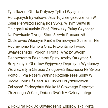
Tym Razem Oferta Dotyczy Tylko I Wyłącznie
Porządnych Bywalców, Jacy Tej Zaangażowaniem W
Całej Pierwszorzędną Rozrywkę, W Tym Serwisu
Osiągnęli Aktualnie Choć Pierwszy Pułap Czynności…
Na Powitanie Twego Slotu Serwis Postanowił
Obdarować Własnym Fanów Darmowymi Spinami… Na
Poprawienie Humoru Oraz Przywitanie Twego
Świątecznego Tygodnia Portal Wręczy Swoim
Depozytorom Bezpłatne Spiny. Ażeby Otrzymać 5
Bezpłatnych Obrotów Wyjąwszy Depozytu, Wystarczy
We Zawartym Okresie Zalogować Baczności Na Swoje
Konto… Tym Razem Witryna Rozdaje Free Spiny W
Slocie Book Of Dead, A O Ilości Przydzielonych
Zakręceń Zadecyduje Wielkość Głównego Depozytu
Złożonego W Całej Dniach Dwóch – Cztery Lutego…
Z Roku Na Rok Do Odwiedzenia Zbiorowiska Portali