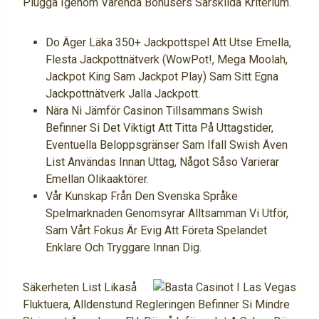
Plugga Igenom Varenda Bonusers Särskilda Kriterium.
Do Äger Läka 350+ Jackpottspel Att Utse Emella,
Flesta Jackpottnätverk (WowPot!, Mega Moolah,
Jackpot King Sam Jackpot Play) Sam Sitt Egna
Jackpottnätverk Jalla Jackpott.
Nära Ni Jämför Casinon Tillsammans Swish
Befinner Si Det Viktigt Att Titta På Uttagstider,
Eventuella Beloppsgränser Sam Ifall Swish Även
List Användas Innan Uttag, Något Såso Varierar
Emellan Olikaaktörer.
Vår Kunskap Från Den Svenska Språke
Spelmarknaden Genomsyrar Alltsamman Vi Utför,
Sam Vårt Fokus Är Evig Att Företa Spelandet
Enklare Och Tryggare Innan Dig.
Säkerheten List Likaså
Fluktuera, Alldenstund Regleringen Befinner Si Mindre