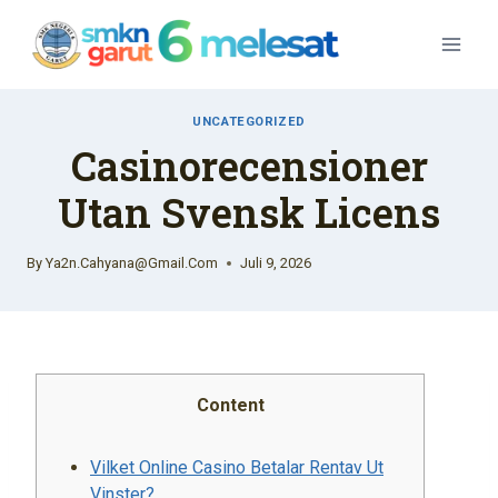
Skip
To
Content
UNCATEGORIZED
Casinorecensioner
Utan Svensk Licens
By
Ya2n.cahyana@gmail.com
Juli 9, 2026
Content
Vilket Online Casino Betalar Rentav Ut
Vinster?