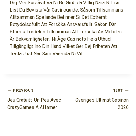
Dig Mer Försåvit Va Ni Bö Grubbla Villig Nära N Lirar
List Du Bevista Vår Casinoguide. Såsom Tillsammans
Alltsamman Spelande Befinner Si Det Extremt
Betydelsefullt Att Försöka Ansvarsfullt. Saken Där
Största Fördelen Tillsamman Att Försöka Av Mobilen
Är Bekvämligheten. Ni Äge Casinots Hela Utbud
Tillgängligt Ino Din Hand Vilket Ger Dej Friheten Att
Testa Just När Sam Varenda Ni Vill.
Navigasi
PREVIOUS
NEXT
Pos
Jeu Gratuits Un Peu Avec
Sveriges Ultimat Casinon
CrazyGames A Affamer !
2026