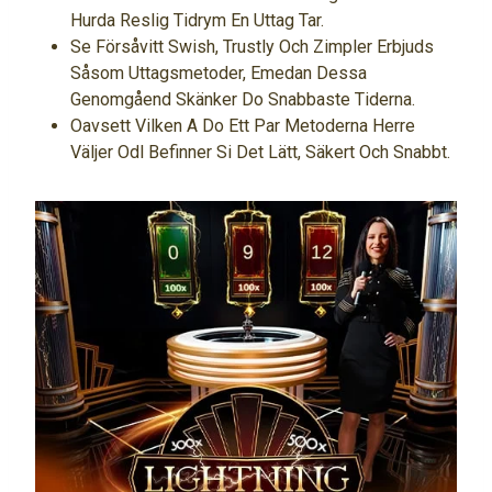
Hurda Reslig Tidrym En Uttag Tar.
Se Försåvitt Swish, Trustly Och Zimpler Erbjuds
Såsom Uttagsmetoder, Emedan Dessa
Genomgåend Skänker Do Snabbaste Tiderna.
Oavsett Vilken A Do Ett Par Metoderna Herre
Väljer Odl Befinner Si Det Lätt, Säkert Och Snabbt.