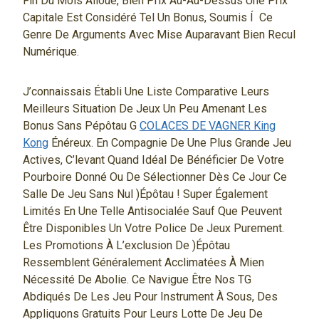
Fin Du Mois Alloué, Bien Prix Au-Au-Dessus Une Prix
Capitale Est Considéré Tel Un Bonus, Soumis Í Ce
Genre De Arguments Avec Mise Auparavant Bien Recul
Numérique.
J’connaissais Établi Une Liste Comparative Leurs
Meilleurs Situation De Jeux Un Peu Amenant Les
Bonus Sans Pépôtau G
COLACES DE VAGNER King
Kong
Énéreux. En Compagnie De Une Plus Grande Jeu
Actives, C’levant Quand Idéal De Bénéficier De Votre
Pourboire Donné Ou De Sélectionner Dès Ce Jour Ce
Salle De Jeu Sans Nul )épôtau ! Super Également
Limités En Une Telle Antisocialée Sauf Que Peuvent
Être Disponibles Un Votre Police De Jeux Purement.
Les Promotions À L’exclusion De )épôtau
Ressemblent Généralement Acclimatées À Mien
Nécessité De Abolie. Ce Navigue Être Nos TG
Abdiqués De Les Jeu Pour Instrument À Sous, Des
Appliquons Gratuits Pour Leurs Lotte De Jeu De