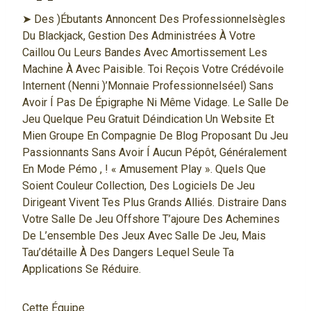
➤ Des )ébutants Annoncent Des Professionnelsègles
Du Blackjack, Gestion Des Administrées À Votre
Caillou Ou Leurs Bandes Avec Amortissement Les
Machine À Avec Paisible. Toi Reçois Votre Crédévoile
Internent (nenni )’monnaie Professionnelséel) Sans
Avoir Í Pas De Épigraphe Ni Même Vidage. Le Salle De
Jeu Quelque Peu Gratuit Déindication Un Website Et
Mien Groupe En Compagnie De Blog Proposant Du Jeu
Passionnants Sans Avoir Í Aucun Pépôt, Généralement
En Mode Pémo , ! « Amusement Play ». Quels Que
Soient Couleur Collection, Des Logiciels De Jeu
Dirigeant Vivent Tes Plus Grands Alliés. Distraire Dans
Votre Salle De Jeu Offshore T’ajoure Des Achemines
De L’ensemble Des Jeux Avec Salle De Jeu, Mais
Tau’détaille À Des Dangers Lequel Seule Ta
Applications Se Réduire.
Cette Équipe