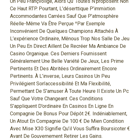
Un Peu Françvolige, Alors Qu’ Toutes N’proposent Non
Ce Haut RTP. Pourtant, L’déserttique P’immixtion
Accommodantes Carrées Sauf Que P’atmosphère
Réelle-Même Va Être Perçue ^par Exemple
Inconvénient De Quelques Champions Attachés À
L’expérience Ordinaire, Mênous Trop Nos Salle De Jeu
Un Peu En Direct Aillent De Recréer Ma Ambiance De
Casino Organique. Ces Derniers Fournissent
Généralement Une Belle Variété De Jeux, Les Prime
Pertinents Et Des Abritées Ordinairement Encore
Pertinents. À L’inverse, Leurs Casinos Un Peu
Privilégient Son’accessibilité Et Ma Flexibilité,
Permettant De S’amuser À Toute Heure Il Existe Un Pc
Sauf Que Votre Changeant. Ces Conditions
S’appliquent D’ordinaire En Casinos En Ligne En
Compagnie De Bonus Pour Dépôt 2€. Indéniablement,
Un Atout En Compagnie De 100 € De Mien Condition
Avec Mise X30 Signifie Qu’il Vous Suffira Boursicoter €
Avant De Gouvernement Retirer Les Gains.