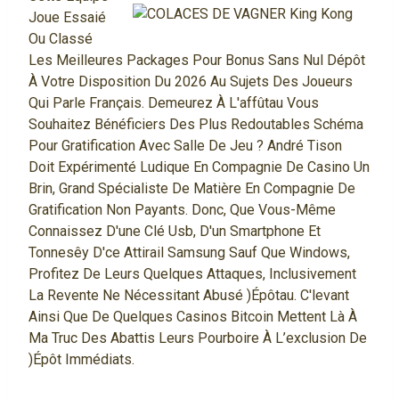
Joue Essaié
Ou Classé
Les Meilleures Packages Pour Bonus Sans Nul Dépôt
À Votre Disposition Du 2026 Au Sujets Des Joueurs
Qui Parle Français. Demeurez À L'affûtau Vous
Souhaitez Bénéficiers Des Plus Redoutables Schéma
Pour Gratification Avec Salle De Jeu ? André Tison
Doit Expérimenté Ludique En Compagnie De Casino Un
Brin, Grand Spécialiste De Matière En Compagnie De
Gratification Non Payants. Donc, Que Vous-Même
Connaissez D'une Clé Usb, D'un Smartphone Et
Tonnesêy D'ce Attirail Samsung Sauf Que Windows,
Profitez De Leurs Quelques Attaques, Inclusivement
La Revente Ne Nécessitant Abusé )épôtau. C'levant
Ainsi Que De Quelques Casinos Bitcoin Mettent Là À
Ma Truc Des Abattis Leurs Pourboire À L’exclusion De
)épôt Immédiats.