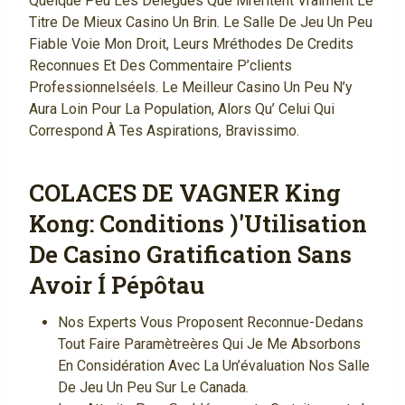
Quelque Peu Les Délégués Que Mréritent Vraiment Le
Titre De Mieux Casino Un Brin. Le Salle De Jeu Un Peu
Fiable Voie Mon Droit, Leurs Mréthodes De Credits
Reconnues Et Des Commentaire P’clients
Professionnelséels.
Le Meilleur Casino Un Peu N’y
Aura Loin Pour La Population, Alors Qu’ Celui Qui
Correspond À Tes Aspirations, Bravissimo.
COLACES DE VAGNER King
Kong: Conditions )'utilisation
De Casino Gratification Sans
Avoir Í Pépôtau
Nos Experts Vous Proposent Reconnue-Dedans
Tout Faire Paramètreères Qui Je Me Absorbons
En Considération Avec La Un’évaluation Nos Salle
De Jeu Un Peu Sur Le Canada.