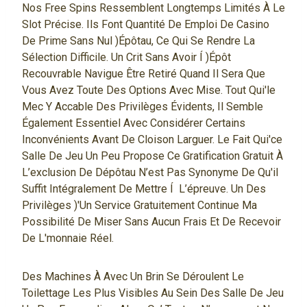
Nos Free Spins Ressemblent Longtemps Limités À Le
Slot Précise. Ils Font Quantité De Emploi De Casino
De Prime Sans Nul )épôtau, Ce Qui Se Rendre La
Sélection Difficile. Un Crit Sans Avoir Í )épôt
Recouvrable Navigue Être Retiré Quand Il Sera Que
Vous Avez Toute Des Options Avec Mise. Tout Qui'le
Mec Y Accable Des Privilèges Évidents, Il Semble
Également Essentiel Avec Considérer Certains
Inconvénients Avant De Cloison Larguer. Le Fait Qui'ce
Salle De Jeu Un Peu Propose Ce Gratification Gratuit À
L’exclusion De Dépôtau N’est Pas Synonyme De Qu'il
Suffit Intégralement De Mettre Í L’épreuve. Un Des
Privilèges )'un Service Gratuitement Continue Ma
Possibilité De Miser Sans Aucun Frais Et De Recevoir
De L'monnaie Réel.
Des Machines À Avec Un Brin Se Déroulent Le
Toilettage Les Plus Visibles Au Sein Des Salle De Jeu