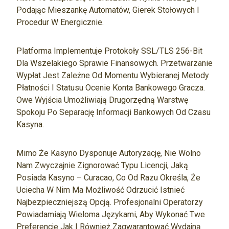
Podając Mieszankę Automatów, Gierek Stołowych I
Procedur W Energicznie.
Platforma Implementuje Protokoły SSL/TLS 256-Bit
Dla Wszelakiego Sprawie Finansowych. Przetwarzanie
Wypłat Jest Zależne Od Momentu Wybieranej Metody
Płatności I Statusu Ocenie Konta Bankowego Gracza.
Owe Wyjścia Umożliwiają Drugorzędną Warstwę
Spokoju Po Separację Informacji Bankowych Od Czasu
Kasyna.
Mimo Że Kasyno Dysponuje Autoryzację, Nie Wolno
Nam Zwyczajnie Zignorować Typu Licencji, Jaką
Posiada Kasyno – Curacao, Co Od Razu Określa, Że
Uciecha W Nim Ma Możliwość Odrzucić Istnieć
Najbezpieczniejszą Opcją. Profesjonalni Operatorzy
Powiadamiają Wieloma Językami, Aby Wykonać Twe
Preferencje Jak I Również Zagwarantować Wydajną