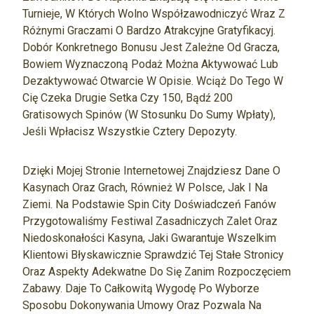
Turnieje, W Których Wolno Współzawodniczyć Wraz Z
Różnymi Graczami O Bardzo Atrakcyjne Gratyfikacyj.
Dobór Konkretnego Bonusu Jest Zależne Od Gracza,
Bowiem Wyznaczoną Podaż Można Aktywować Lub
Dezaktywować Otwarcie W Opisie. Wciąż Do Tego W
Cię Czeka Drugie Setka Czy 150, Bądź 200
Gratisowych Spinów (w Stosunku Do Sumy Wpłaty),
Jeśli Wpłacisz Wszystkie Cztery Depozyty.
Dzięki Mojej Stronie Internetowej Znajdziesz Dane O
Kasynach Oraz Grach, Również W Polsce, Jak I Na
Ziemi. Na Podstawie Spin City Doświadczeń Fanów
Przygotowaliśmy Festiwal Zasadniczych Zalet Oraz
Niedoskonałości Kasyna, Jaki Gwarantuje Wszelkim
Klientowi Błyskawicznie Sprawdzić Tej Stałe Stronicy
Oraz Aspekty Adekwatne Do Się Zanim Rozpoczęciem
Zabawy. Daje To Całkowitą Wygodę Po Wyborze
Sposobu Dokonywania Umowy Oraz Pozwala Na