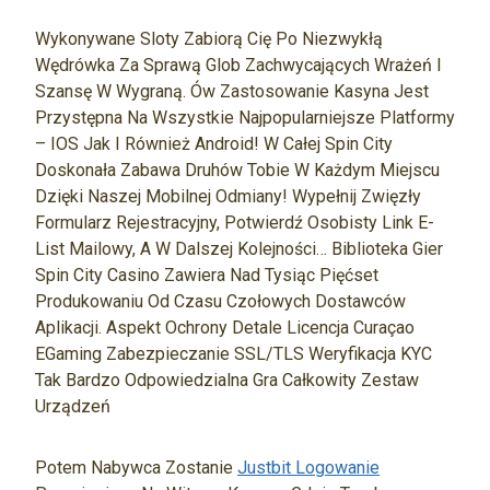
Wykonywane Sloty Zabiorą Cię Po Niezwykłą
Wędrówka Za Sprawą Glob Zachwycających Wrażeń I
Szansę W Wygraną. Ów Zastosowanie Kasyna Jest
Przystępna Na Wszystkie Najpopularniejsze Platformy
– IOS Jak I Również Android! W Całej Spin City
Doskonała Zabawa Druhów Tobie W Każdym Miejscu
Dzięki Naszej Mobilnej Odmiany! Wypełnij Zwięzły
Formularz Rejestracyjny, Potwierdź Osobisty Link E-
List Mailowy, A W Dalszej Kolejności… Biblioteka Gier
Spin City Casino Zawiera Nad Tysiąc Pięćset
Produkowaniu Od Czasu Czołowych Dostawców
Aplikacji. Aspekt Ochrony Detale Licencja Curaçao
EGaming Zabezpieczanie SSL/TLS Weryfikacja KYC
Tak Bardzo Odpowiedzialna Gra Całkowity Zestaw
Urządzeń
Potem Nabywca Zostanie
Justbit Logowanie