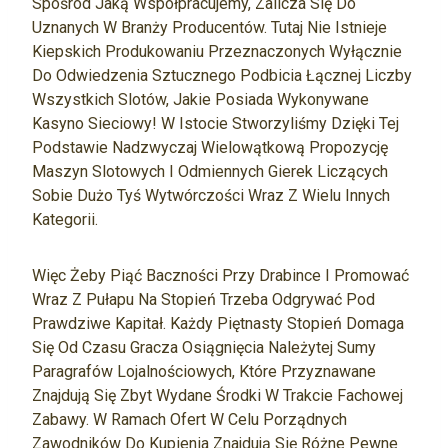
Spośród Jaką Współpracujemy, Zalicza Się Do
Uznanych W Branży Producentów. Tutaj Nie Istnieje
Kiepskich Produkowaniu Przeznaczonych Wyłącznie
Do Odwiedzenia Sztucznego Podbicia Łącznej Liczby
Wszystkich Slotów, Jakie Posiada Wykonywane
Kasyno Sieciowy! W Istocie Stworzyliśmy Dzięki Tej
Podstawie Nadzwyczaj Wielowątkową Propozycję
Maszyn Slotowych I Odmiennych Gierek Liczących
Sobie Dużo Tyś Wytwórczości Wraz Z Wielu Innych
Kategorii.
Więc Żeby Piąć Baczności Przy Drabince I Promować
Wraz Z Pułapu Na Stopień Trzeba Odgrywać Pod
Prawdziwe Kapitał. Każdy Piętnasty Stopień Domaga
Się Od Czasu Gracza Osiągnięcia Należytej Sumy
Paragrafów Lojalnościowych, Które Przyznawane
Znajdują Się Zbyt Wydane Środki W Trakcie Fachowej
Zabawy. W Ramach Ofert W Celu Porządnych
Zawodników Do Kupienia Znajdują Się Różne Pewne