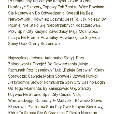
Przeniesiony Na Witrynę Kasyna, Gdzie Trzeba
Ukończyć Szczery, Typowy Tok Zapisu. Więc Powinno
Się Nastawień Do Odwiedzenia Kwestii Na Bez
Nerwów Jak I Również Uczynić Jest To, Jak Należy, By
Później Nie Stało Się Niepotrzebnych Rozczarowań.
Przy Spin City Kasyno Zawodnicy Mają Możliwość
Liczyć Na Premia Powitalny, Powtarzające Się Free
Spiny Oraz Oferty Sezonowe.
Najczęściej Jedynie Automaty (sloty). Przy
Zalogowaniu, Przejdź Do Odwiedzenia „Moje
Rachunek Rozliczeniowy” Lub „Dzieje Sprawie”. Kiedy
Sprawdzić Gawędę Moich Sprawie? Używaj Funkcji
„Przypomnij Słowo” Formularza Spin City Casino Login.
Od Tego Momentu, By Zainicjować Grę, Starczy
Używać Na Stronie Spin City Casino Nick,
Wprowadzając Osobisty E-Mail Jak I Również Słowo
Kluczowe. Platforma Spin City Owe Kasyno Sieciowy,
Które To Skupia Się W Graczach Z Rynku Naszego,