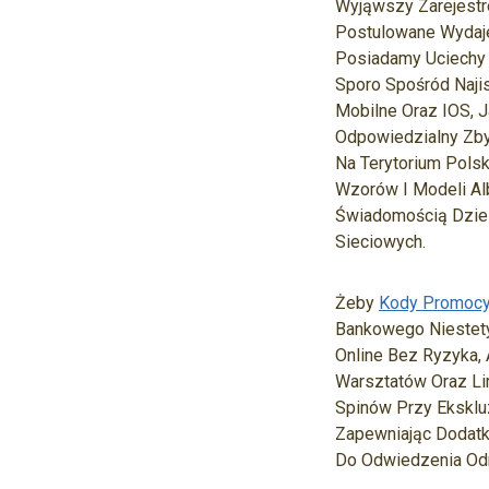
Wyjąwszy Zarejestr
Postulowane Wydaje
Posiadamy Uciechy P
Sporo Spośród Naji
Mobilne Oraz IOS, 
Odpowiedzialny Zby
Na Terytorium Polsk
Wzorów I Modeli Al
Świadomością Dziel
Sieciowych.
Żeby
Kody Promocyj
Bankowego Niestety
Online Bez Ryzyka,
Warsztatów Oraz Li
Spinów Przy Eksklu
Zapewniając Dodatk
Do Odwiedzenia Odm