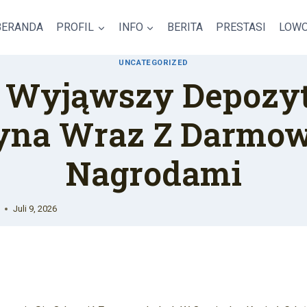
BERANDA
PROFIL
INFO
BERITA
PRESTASI
LOWO
UNCATEGORIZED
 Wyjąwszy Depozyt
yna Wraz Z Darmo
Nagrodami
Juli 9, 2026