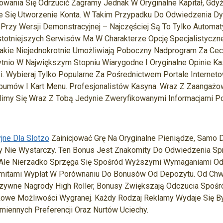
owania Się Odrzucić Zagramy Jednak W Oryginalne Kapitał, Gdy
 Się Utworzenie Konta. W Takim Przypadku Do Odwiedzenia Dy
rzy Wersji Demonstracyjnej – Najczęściej Są To Tylko Automaty
stotniejszych Serwisów Ma W Charakterze Opcję Specjalistycz
Jakie Niejednokrotnie Umożliwiają Poboczny Nadprogram Za Cec
tnio W Największym Stopniu Wiarygodne I Oryginalne Opinie K
i. Wybieraj Tylko Popularne Za Pośrednictwem Portale Internet
bumów I Kart Menu. Profesjonalistów Kasyna. Wraz Z Zaangaż
imy Się Wraz Z Tobą Jedynie Zweryfikowanymi Informacjami P
ne Dla Slotzo
Zainicjować Grę Na Oryginalne Pieniądze, Samo
 Nie Wystarczy. Ten Bonus Jest Znakomity Do Odwiedzenia S
 Ale Nierzadko Sprzęga Się Spośród Wyższymi Wymaganiami O
mitami Wypłat W Porównaniu Do Bonusów Od Depozytu. Od Chwi
zywne Nagrody High Roller, Bonusy Zwiększają Odczucia Spośró
owe Możliwości Wygranej. Każdy Rodzaj Reklamy Wydaje Się 
iennych Preferencji Oraz Nurtów Uciechy.