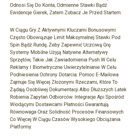
Odnosi Się Do Konta, Odmienne Stawki Bądź
Ewidencje Gierek, Zatem Zobacz Je Przed Startem.
W Ciągu Gry Z Aktywnymi Kluczami Bonusowymi
Często Obowiązuje Limit Maksymalnej Stawki Pod
Spin Bądź Rundę, Żeby Zapewnić Uczciwą Grę.
Systemy Mobilne Użyją Natywne Alternatywy
Sprzętów, Takie Jak Zawiadomienia Push W Celu
Reklamy I Biometryczne Uwierzytelnianie W Celu
Podniesienia Ochrony Dotarcia. Pomoc E-Mailowa
Zajmuje Się Więcej Złożonymi Rzeczami, Które To
Żądają Osobliwej Dokumentacji Albo Dłuższych Latek
Robienia Zapytań Odbiorców. Integracje Api Spośród
Wiodącymi Dostawcami Płatności Gwarantują
Równowaga Oraz Solidność Procesów Finansowych
Co Więcej W Ciągu Czasów Wysokiego Obciążania
Platformy.