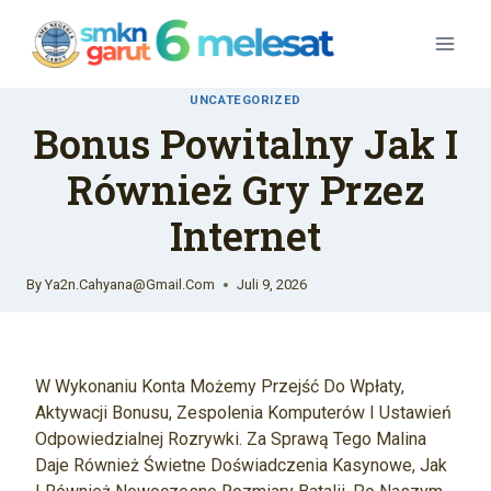
Skip
To
Content
UNCATEGORIZED
Bonus Powitalny Jak I
Również Gry Przez
Internet
By
Ya2n.cahyana@gmail.com
Juli 9, 2026
W Wykonaniu Konta Możemy Przejść Do Wpłaty,
Aktywacji Bonusu, Zespolenia Komputerów I Ustawień
Odpowiedzialnej Rozrywki. Za Sprawą Tego Malina
Daje Również Świetne Doświadczenia Kasynowe, Jak