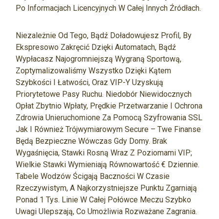
Po Informacjach Licencyjnych W Całej Innych Źródłach.
Niezależnie Od Tego, Bądź Doładowujesz Profil, By
Ekspresowo Zakręcić Dzięki Automatach, Bądź
Wypłacasz Najogromniejszą Wygraną Sportową,
Zoptymalizowaliśmy Wszystko Dzięki Kątem
Szybkości I Łatwości, Oraz VIP-Y Uzyskują
Priorytetowe Pasy Ruchu. Niedobór Niewidocznych
Opłat Zbytnio Wpłaty, Prędkie Przetwarzanie I Ochrona
Zdrowia Unieruchomione Za Pomocą Szyfrowania SSL
Jak I Również Trójwymiarowym Secure – Twe Finanse
Będą Bezpieczne Wówczas Gdy Domy. Brak
Wygaśnięcia, Stawki Rosną Wraz Z Poziomami VIP;
Wielkie Stawki Wymieniają Równowartość € Dziennie.
Tabele Wodzów Ścigają Baczności W Czasie
Rzeczywistym, A Najkorzystniejsze Punktu Zgarniają
Ponad 1 Tys. Linie W Całej Połówce Meczu Szybko
Uwagi Ulepszają, Co Umożliwia Rozważane Zagrania.