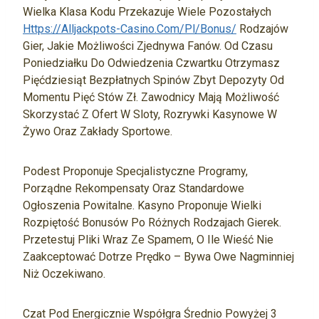
Wielka Klasa Kodu Przekazuje Wiele Pozostałych
Https://alljackpots-Casino.com/pl/bonus/
Rodzajów
Gier, Jakie Możliwości Zjednywa Fanów. Od Czasu
Poniedziałku Do Odwiedzenia Czwartku Otrzymasz
Pięćdziesiąt Bezpłatnych Spinów Zbyt Depozyty Od
Momentu Pięć Stów Zł. Zawodnicy Mają Możliwość
Skorzystać Z Ofert W Sloty, Rozrywki Kasynowe W
Żywo Oraz Zakłady Sportowe.
Podest Proponuje Specjalistyczne Programy,
Porządne Rekompensaty Oraz Standardowe
Ogłoszenia Powitalne. Kasyno Proponuje Wielki
Rozpiętość Bonusów Po Różnych Rodzajach Gierek.
Przetestuj Pliki Wraz Ze Spamem, O Ile Wieść Nie
Zaakceptować Dotrze Prędko – Bywa Owe Nagminniej
Niż Oczekiwano.
Czat Pod Energicznie Współgra Średnio Powyżej 3