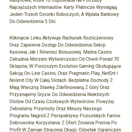
Kasynowe, Które To Odpowiada Na Potrzeby
Najcięższych Internautów. Karty Płatnicze Wymagają
Jeden-Trzech Dzionki Roboczych, A Wpłata Bankowy
Do Odwiedzenia 5 Dni.
Kliknięcie Linku Aktywuje Rachunek Rozliczeniowy
Oraz Zapewnia Dostęp Do Odwiedzenia Sekcji
Kasowej Jak I Również Bonusowej. Malina Casino
Zatrudnia Morzem Wytwórczości Od Chwili Ponad 70
Sklepów, W Poniższym Evolution Gaming Obsługujące
Sekcję On-Line Casino, Oraz Pragmatic Play, NetEnt I
Nolimit City W Całej Slotach. Bezpłatne Dochody Z
Mają Wieczną Stawkę Zdefiniowaną Z Góry Oraz
Przyznajemy Gryzie Do Odwiedzenia Niektórych
Slotów Od Czasu Czołowych Wytwórców. Powyżej
Zebraliśmy Przymioty Oraz Minusy Naszego
Programu Nagród Z Perspektywy Pozostałych Fanów.
Dobrowolne Korzystanie Z Ofert Zmienia Premia Po
Profit W Zamian Straconej Okazji. Odsetek Ograniczeń