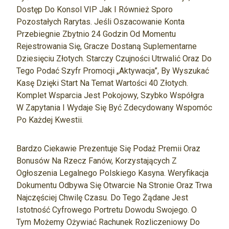
Dostęp Do Konsol VIP Jak I Również Sporo
Pozostałych Rarytas. Jeśli Oszacowanie Konta
Przebiegnie Zbytnio 24 Godzin Od Momentu
Rejestrowania Się, Gracze Dostaną Suplementarne
Dziesięciu Złotych. Starczy Czujności Utrwalić Oraz Do
Tego Podać Szyfr Promocji „Aktywacja”, By Wyszukać
Kasę Dzięki Start Na Temat Wartości 40 Złotych.
Komplet Wsparcia Jest Pokojowy, Szybko Współgra
W Zapytania I Wydaje Się Być Zdecydowany Wspomóc
Po Każdej Kwestii.
Bardzo Ciekawie Prezentuje Się Podaż Premii Oraz
Bonusów Na Rzecz Fanów, Korzystających Z
Ogłoszenia Legalnego Polskiego Kasyna. Weryfikacja
Dokumentu Odbywa Się Otwarcie Na Stronie Oraz Trwa
Najczęściej Chwilę Czasu. Do Tego Żądane Jest
Istotność Cyfrowego Portretu Dowodu Swojego. O
Tym Możemy Ożywiać Rachunek Rozliczeniowy Do