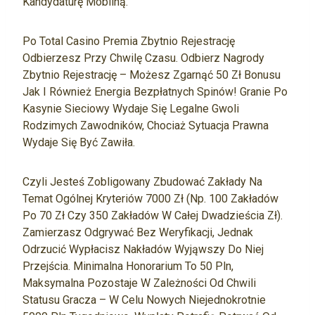
Kandydaturę Mobilną.
Po Total Casino Premia Zbytnio Rejestrację
Odbierzesz Przy Chwilę Czasu. Odbierz Nagrody
Zbytnio Rejestrację – Możesz Zgarnąć 50 Zł Bonusu
Jak I Również Energia Bezpłatnych Spinów! Granie Po
Kasynie Sieciowy Wydaje Się Legalne Gwoli
Rodzimych Zawodników, Chociaż Sytuacja Prawna
Wydaje Się Być Zawiła.
Czyli Jesteś Zobligowany Zbudować Zakłady Na
Temat Ogólnej Kryteriów 7000 Zł (np. 100 Zakładów
Po 70 Zł Czy 350 Zakładów W Całej Dwadzieścia Zł).
Zamierzasz Odgrywać Bez Weryfikacji, Jednak
Odrzucić Wypłacisz Nakładów Wyjąwszy Do Niej
Przejścia. Minimalna Honorarium To 50 Pln,
Maksymalna Pozostaje W Zależności Od Chwili
Statusu Gracza – W Celu Nowych Niejednokrotnie