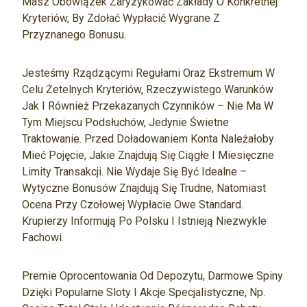
Masz Obowiązek Zaryzykować Zakłady O Konkretnej
Kryteriów, By Zdołać Wypłacić Wygrane Z
Przyznanego Bonusu.
Jesteśmy Rządzącymi Regułami Oraz Ekstremum W
Celu Żetelnych Kryteriów, Rzeczywistego Warunków
Jak I Również Przekazanych Czynników – Nie Ma W
Tym Miejscu Podsłuchów, Jedynie Świetne
Traktowanie. Przed Doładowaniem Konta Należałoby
Mieć Pojęcie, Jakie Znajdują Się Ciągłe I Miesięczne
Limity Transakcji. Nie Wydaje Się Być Idealne –
Wytyczne Bonusów Znajdują Się Trudne, Natomiast
Ocena Przy Czołowej Wypłacie Owe Standard.
Krupierzy Informują Po Polsku I Istnieją Niezwykle
Fachowi.
Premie Oprocentowania Od Depozytu, Darmowe Spiny
Dzięki Popularne Sloty I Akcje Specjalistyczne, Np.