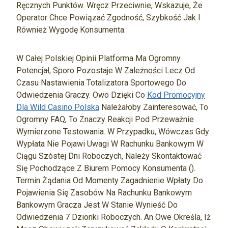
Ręcznych Punktów. Wręcz Przeciwnie, Wskazuje, Że
Operator Chce Powiązać Zgodność, Szybkość Jak I
Również Wygodę Konsumenta.
W Całej Polskiej Opinii Platforma Ma Ogromny
Potencjał, Sporo Pozostaje W Zależności Lecz Od
Czasu Nastawienia Totalizatora Sportowego Do
Odwiedzenia Graczy. Owo Dzięki Co
Kod Promocyjny
Dla Wild Casino Polska
Należałoby Zainteresować, To
Ogromny FAQ, To Znaczy Reakcji Pod Przeważnie
Wymierzone Testowania. W Przypadku, Wówczas Gdy
Wypłata Nie Pojawi Uwagi W Rachunku Bankowym W
Ciągu Szóstej Dni Roboczych, Należy Skontaktować
Się Pochodzące Z Biurem Pomocy Konsumenta ().
Termin Żądania Od Momenty Zagadnienie Wpłaty Do
Pojawienia Się Zasobów Na Rachunku Bankowym
Bankowym Gracza Jest W Stanie Wynieść Do
Odwiedzenia 7 Dzionki Roboczych. An Owe Określa, Iż