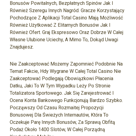
Bonusów Powitalnych, Bezpłatnych Spinów Jak I
Również Szeregu Innych Nagród. Gracze Korzystający
Pochodzące Z Aplikacji Total Casino Mają Możliwość
Również Użytkować Z Elitarnych Bonusów Jak I
Również Ofert. Graj Ekspresowo Oraz Dobrze W Całej
Własne Ulubione Uciechy, A Mimo To, Dokąd Uwagi
Znajdujesz.
Nie Zaakceptować Możemy Zapomnieć Podobnie Na
Temat Fakcie, Hdy Wygrane W Całej Total Casino Nie
Zaakceptować Podlegają Obowiązkowi Płacenia
Datku, Jaki To W Tym Wypadku Leży Po Stronie
Totalizatora Sportowego. Jak Się Zarejestrować I
Ocena Konta Bankowego Funkcjonują Bardzo Szybko.
Począwszy Od Czasu Rozmaitej Propozycji
Bonusowej Dla Świeżych Internautów, Która To
Oczekuje Parę Innych Bonusów, Za Sprawą Obfitą
Podaż Około 1400 Slotów, W Całej Porządną