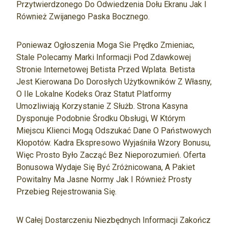
Przytwierdzonego Do Odwiedzenia Dołu Ekranu Jak I
Również Zwijanego Paska Bocznego.
Poniewaz Ogłoszenia Moga Sie Prędko Zmieniac,
Stale Polecamy Marki Informacji Pod Zdawkowej
Stronie Internetowej Betista Przed Wplata. Betista
Jest Kierowana Do Dorosłych Użytkowników Z Własny,
O Ile Lokalne Kodeks Oraz Statut Platformy
Umozliwiają Korzystanie Z Służb. Strona Kasyna
Dysponuje Podobnie Środku Obsługi, W Którym
Miejscu Klienci Mogą Odszukać Dane O Państwowych
Kłopotów. Kadra Ekspresowo Wyjaśniła Wzory Bonusu,
Więc Prosto Było Zacząć Bez Nieporozumień. Oferta
Bonusowa Wydaje Się Być Zróżnicowana, A Pakiet
Powitalny Ma Jasne Normy Jak I Również Prosty
Przebieg Rejestrowania Się.
W Całej Dostarczeniu Niezbędnych Informacji Zakończ