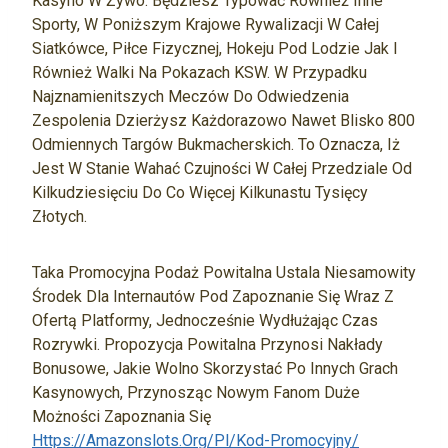
Kasyno W Żywo. Będziesz Typować Również Inne
Sporty, W Poniższym Krajowe Rywalizacji W Całej
Siatkówce, Piłce Fizycznej, Hokeju Pod Lodzie Jak I
Również Walki Na Pokazach KSW. W Przypadku
Najznamienitszych Meczów Do Odwiedzenia
Zespolenia Dzierżysz Każdorazowo Nawet Blisko 800
Odmiennych Targów Bukmacherskich. To Oznacza, Iż
Jest W Stanie Wahać Czujności W Całej Przedziale Od
Kilkudziesięciu Do Co Więcej Kilkunastu Tysięcy
Złotych.
Taka Promocyjna Podaż Powitalna Ustala Niesamowity
Środek Dla Internautów Pod Zapoznanie Się Wraz Z
Ofertą Platformy, Jednocześnie Wydłużając Czas
Rozrywki. Propozycja Powitalna Przynosi Nakłady
Bonusowe, Jakie Wolno Skorzystać Po Innych Grach
Kasynowych, Przynosząc Nowym Fanom Duże
Możności Zapoznania Się
Https://amazonslots.org/pl/kod-Promocyjny/