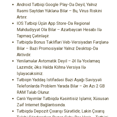
Android Tətbiqi Google Play-Də Deyil, Yalnız
Rəsmi Saytdan Yüklənə Bilər – Bu, Virus Riskini
Artırır.
IOS Tətbiqi Üçün App Store-Da Regional
Məhdudiyyət Ola Bilər – Azərbaycan Hesabı Ilə
Tapmaq Çətinləşir.
Tətbiqdə Bonus Təklifləri Veb-Versiyadan Fərqlənə
Bilər – Bəzi Promosiyalar Yalnız Desktop-Da
Aktivdir.
Yeniləmələr Avtomatik Deyil – Əl Ilə Yoxlamaq
Lazımdır, Əks Halda Köhnə Versiya Ilə
Işləyəcəksiniz.
Tətbiqin Yaddaş Istifadəsi Bəzi Aşağı Səviyyəli
Telefonlarda Problem Yarada Bilər – Ən Azı 2 GB
RAM Tələb Olunur.
Canlı Yayımlar Tətbiqdə Kəsintisiz Işləmir, Xüsusən
Zəif Internet Bağlantısında.
Tətbiqdə Depozit Çıxarışı Sürətlidir, Lakin Çıxarış