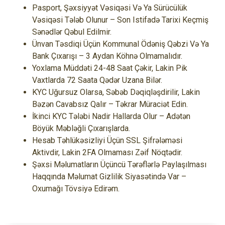
Pasport, Şəxsiyyət Vəsiqəsi Və Ya Sürücülük
Vəsiqəsi Tələb Olunur – Son Istifadə Tarixi Keçmiş
Sənədlər Qəbul Edilmir.
Ünvan Təsdiqi Üçün Kommunal Ödəniş Qəbzi Və Ya
Bank Çıxarışı – 3 Aydan Köhnə Olmamalıdır.
Yoxlama Müddəti 24-48 Saat Çəkir, Lakin Pik
Vaxtlarda 72 Saata Qədər Uzana Bilər.
KYC Uğursuz Olarsa, Səbəb Dəqiqləşdirilir, Lakin
Bəzən Cavabsız Qalır – Təkrar Müraciət Edin.
İkinci KYC Tələbi Nadir Hallarda Olur – Adətən
Böyük Məbləğli Çıxarışlarda.
Hesab Təhlükəsizliyi Üçün SSL Şifrələməsi
Aktivdir, Lakin 2FA Olmaması Zəif Nöqtədir.
Şəxsi Məlumatların Üçüncü Tərəflərlə Paylaşılması
Haqqında Məlumat Gizlilik Siyasətində Var –
Oxumağı Tövsiyə Edirəm.