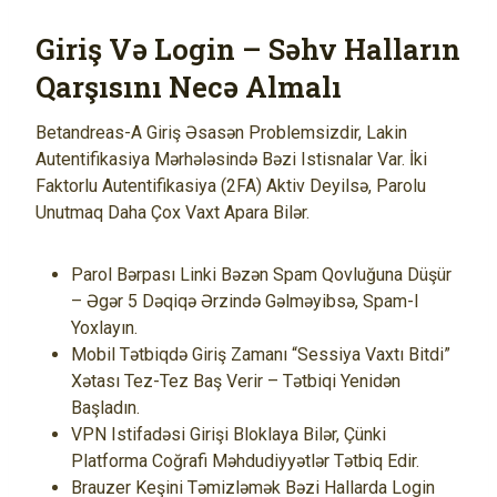
Giriş Və Login – Səhv Halların
Qarşısını Necə Almalı
Betandreas-A Giriş Əsasən Problemsizdir, Lakin
Autentifikasiya Mərhələsində Bəzi Istisnalar Var. İki
Faktorlu Autentifikasiya (2FA) Aktiv Deyilsə, Parolu
Unutmaq Daha Çox Vaxt Apara Bilər.
Parol Bərpası Linki Bəzən Spam Qovluğuna Düşür
– Əgər 5 Dəqiqə Ərzində Gəlməyibsə, Spam-I
Yoxlayın.
Mobil Tətbiqdə Giriş Zamanı “sessiya Vaxtı Bitdi”
Xətası Tez-Tez Baş Verir – Tətbiqi Yenidən
Başladın.
VPN Istifadəsi Girişi Bloklaya Bilər, Çünki
Platforma Coğrafi Məhdudiyyətlər Tətbiq Edir.
Brauzer Keşini Təmizləmək Bəzi Hallarda Login