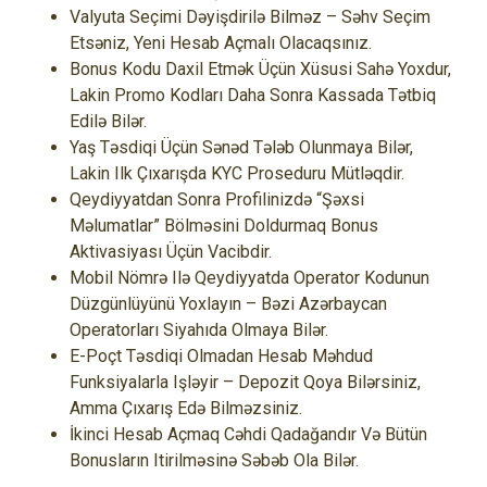
Valyuta Seçimi Dəyişdirilə Bilməz – Səhv Seçim
Etsəniz, Yeni Hesab Açmalı Olacaqsınız.
Bonus Kodu Daxil Etmək Üçün Xüsusi Sahə Yoxdur,
Lakin Promo Kodları Daha Sonra Kassada Tətbiq
Edilə Bilər.
Yaş Təsdiqi Üçün Sənəd Tələb Olunmaya Bilər,
Lakin Ilk Çıxarışda KYC Proseduru Mütləqdir.
Qeydiyyatdan Sonra Profilinizdə “şəxsi
Məlumatlar” Bölməsini Doldurmaq Bonus
Aktivasiyası Üçün Vacibdir.
Mobil Nömrə Ilə Qeydiyyatda Operator Kodunun
Düzgünlüyünü Yoxlayın – Bəzi Azərbaycan
Operatorları Siyahıda Olmaya Bilər.
E-Poçt Təsdiqi Olmadan Hesab Məhdud
Funksiyalarla Işləyir – Depozit Qoya Bilərsiniz,
Amma Çıxarış Edə Bilməzsiniz.
İkinci Hesab Açmaq Cəhdi Qadağandır Və Bütün
Bonusların Itirilməsinə Səbəb Ola Bilər.