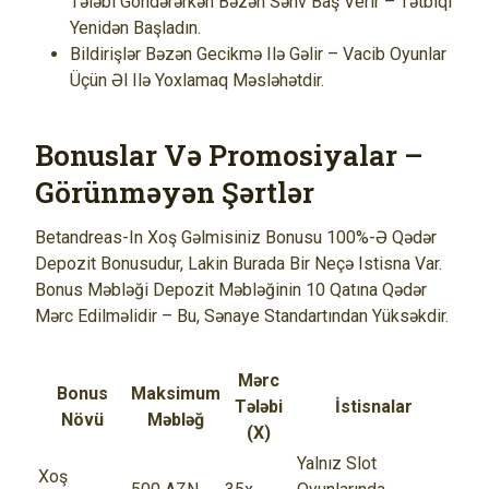
Tələbi Göndərərkən Bəzən Səhv Baş Verir – Tətbiqi
Yenidən Başladın.
Bildirişlər Bəzən Gecikmə Ilə Gəlir – Vacib Oyunlar
Üçün Əl Ilə Yoxlamaq Məsləhətdir.
Bonuslar Və Promosiyalar –
Görünməyən Şərtlər
Betandreas-In Xoş Gəlmisiniz Bonusu 100%-Ə Qədər
Depozit Bonusudur, Lakin Burada Bir Neçə Istisna Var.
Bonus Məbləği Depozit Məbləğinin 10 Qatına Qədər
Mərc Edilməlidir – Bu, Sənaye Standartından Yüksəkdir.
Mərc
Bonus
Maksimum
Tələbi
İstisnalar
Növü
Məbləğ
(x)
Yalnız Slot
Xoş