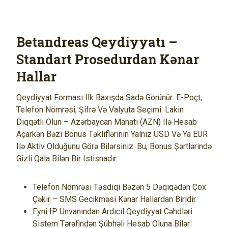
Betandreas Qeydiyyatı –
Standart Prosedurdan Kənar
Hallar
Qeydiyyat Forması Ilk Baxışda Sadə Görünür: E-Poçt,
Telefon Nömrəsi, Şifrə Və Valyuta Seçimi. Lakin
Diqqətli Olun – Azərbaycan Manatı (AZN) Ilə Hesab
Açarkən Bəzi Bonus Təkliflərinin Yalnız USD Və Ya EUR
Ilə Aktiv Olduğunu Görə Bilərsiniz. Bu, Bonus Şərtlərində
Gizli Qala Bilən Bir Istisnadır.
Telefon Nömrəsi Təsdiqi Bəzən 5 Dəqiqədən Çox
Çəkir – SMS Gecikməsi Kənar Hallardan Biridir.
Eyni IP Ünvanından Ardıcıl Qeydiyyat Cəhdləri
Sistem Tərəfindən Şübhəli Hesab Oluna Bilər.