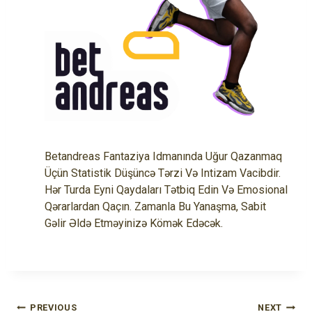
Betandreas Fantaziya Idmanında Uğur Qazanmaq
Üçün Statistik Düşüncə Tərzi Və Intizam Vacibdir.
Hər Turda Eyni Qaydaları Tətbiq Edin Və Emosional
Qərarlardan Qaçın. Zamanla Bu Yanaşma, Sabit
Gəlir Əldə Etməyinizə Kömək Edəcək.
Navigasi
PREVIOUS
NEXT