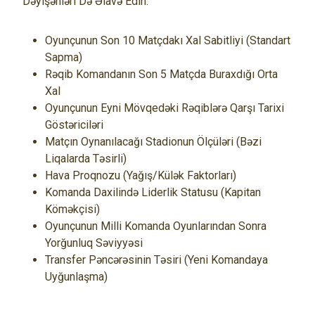
Dəyişənləri Də Əlavə Edin:
Oyunçunun Son 10 Matçdakı Xal Sabitliyi (standart
Sapma)
Rəqib Komandanın Son 5 Matçda Buraxdığı Orta
Xal
Oyunçunun Eyni Mövqedəki Rəqiblərə Qarşı Tarixi
Göstəriciləri
Matçın Oynanılacağı Stadionun Ölçüləri (bəzi
Liqalarda Təsirli)
Hava Proqnozu (yağış/külək Faktorları)
Komanda Daxilində Liderlik Statusu (kapitan
Köməkçisi)
Oyunçunun Milli Komanda Oyunlarından Sonra
Yorğunluq Səviyyəsi
Transfer Pəncərəsinin Təsiri (yeni Komandaya
Uyğunlaşma)