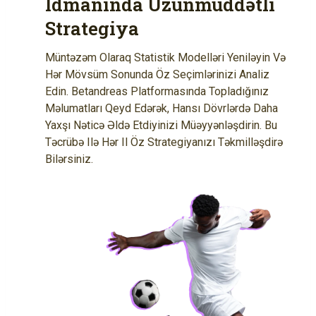
Idmanında Uzunmüddətli
Strategiya
Müntəzəm Olaraq Statistik Modelləri Yeniləyin Və
Hər Mövsüm Sonunda Öz Seçimlərinizi Analiz
Edin. Betandreas Platformasında Topladığınız
Məlumatları Qeyd Edərək, Hansı Dövrlərdə Daha
Yaxşı Nəticə Əldə Etdiyinizi Müəyyənləşdirin. Bu
Təcrübə Ilə Hər Il Öz Strategiyanızı Təkmilləşdirə
Bilərsiniz.