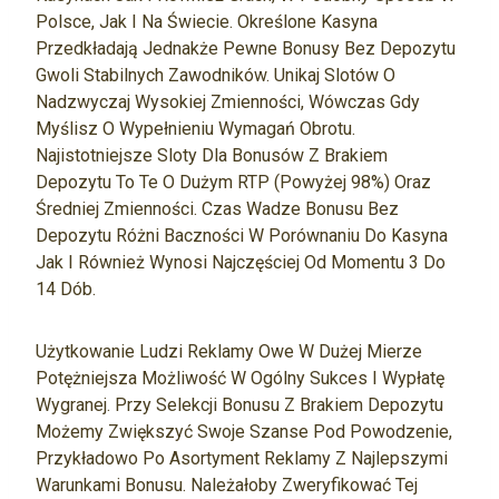
Polsce, Jak I Na Świecie. Określone Kasyna
Przedkładają Jednakże Pewne Bonusy Bez Depozytu
Gwoli Stabilnych Zawodników. Unikaj Slotów O
Nadzwyczaj Wysokiej Zmienności, Wówczas Gdy
Myślisz O Wypełnieniu Wymagań Obrotu.
Najistotniejsze Sloty Dla Bonusów Z Brakiem
Depozytu To Te O Dużym RTP (powyżej 98%) Oraz
Średniej Zmienności. Czas Wadze Bonusu Bez
Depozytu Różni Baczności W Porównaniu Do Kasyna
Jak I Również Wynosi Najczęściej Od Momentu 3 Do
14 Dób.
Użytkowanie Ludzi Reklamy Owe W Dużej Mierze
Potężniejsza Możliwość W Ogólny Sukces I Wypłatę
Wygranej. Przy Selekcji Bonusu Z Brakiem Depozytu
Możemy Zwiększyć Swoje Szanse Pod Powodzenie,
Przykładowo Po Asortyment Reklamy Z Najlepszymi
Warunkami Bonusu. Należałoby Zweryfikować Tej