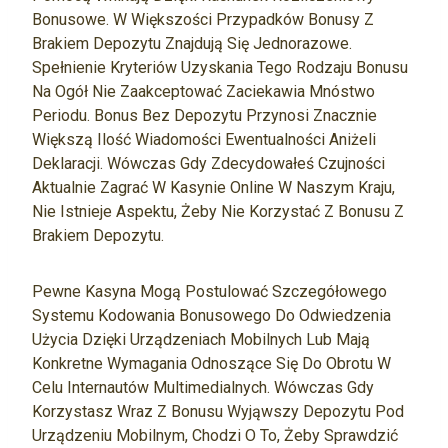
Bonusowe. W Większości Przypadków Bonusy Z
Brakiem Depozytu Znajdują Się Jednorazowe.
Spełnienie Kryteriów Uzyskania Tego Rodzaju Bonusu
Na Ogół Nie Zaakceptować Zaciekawia Mnóstwo
Periodu. Bonus Bez Depozytu Przynosi Znacznie
Większą Ilość Wiadomości Ewentualności Aniżeli
Deklaracji. Wówczas Gdy Zdecydowałeś Czujności
Aktualnie Zagrać W Kasynie Online W Naszym Kraju,
Nie Istnieje Aspektu, Żeby Nie Korzystać Z Bonusu Z
Brakiem Depozytu.
Pewne Kasyna Mogą Postulować Szczegółowego
Systemu Kodowania Bonusowego Do Odwiedzenia
Użycia Dzięki Urządzeniach Mobilnych Lub Mają
Konkretne Wymagania Odnoszące Się Do Obrotu W
Celu Internautów Multimedialnych. Wówczas Gdy
Korzystasz Wraz Z Bonusu Wyjąwszy Depozytu Pod
Urządzeniu Mobilnym, Chodzi O To, Żeby Sprawdzić