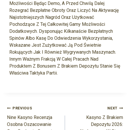
Możliwości Będąc Demo, A Przed Chwilą Dalej
Rozegrać Bezpłatne Obroty Oraz Liczyć Na Aktywację
Najistotniejszych Nagród Oraz Użytkować
Pochodzące Z Tej Całkowitej Gamy Możliwości
Dodatkowych. Dysponując Kilkanaście Bezpłatnych
Spinów Albo Kasę Do Odwiedzenia Wykorzystania,
Wskazane Jest Zużytkować Ją Pod Świetnie
Rokujących Jak I Również Wygrywanych Maszynach.
Innym Ważnym Frakcją W Całej Pracach Nad
Produktem Z Bonusem Z Brakiem Depozytu Stanie Się
Właściwa Taktyka Partii.
Navigasi
PREVIOUS
NEXT
Pos
Nine Kasyno Recenzja
Kasyno Z Brakiem
Osobna Oszacowanie
Depozytu 2026: