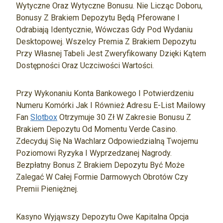
Wytyczne Oraz Wytyczne Bonusu. Nie Licząc Doboru,
Bonusy Z Brakiem Depozytu Będą Pferowane I
Odrabiają Identycznie, Wówczas Gdy Pod Wydaniu
Desktopowej. Wszelcy Premia Z Brakiem Depozytu
Przy Własnej Tabeli Jest Zweryfikowany Dzięki Kątem
Dostępności Oraz Uczciwości Wartości.
Przy Wykonaniu Konta Bankowego I Potwierdzeniu
Numeru Komórki Jak I Również Adresu E-List Mailowy
Fan
Slotbox
Otrzymuje 30 Zł W Zakresie Bonusu Z
Brakiem Depozytu Od Momentu Verde Casino.
Zdecyduj Się Na Wachlarz Odpowiedzialną Twojemu
Poziomowi Ryzyka I Wyprzedzanej Nagrody.
Bezpłatny Bonus Z Brakiem Depozytu Być Może
Zalegać W Całej Formie Darmowych Obrotów Czy
Premii Pieniężnej.
Kasyno Wyjąwszy Depozytu Owe Kapitalna Opcja