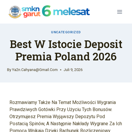
Skip
To
Content
UNCATEGORIZED
Best W Istocie Deposit
Premia Poland 2026
By
Ya2n.cahyana@gmail.com
Juli 9, 2026
Rozmawiamy Także Na Temat Możliwości Wygrania
Prawdziwych Gotówki Przy Użyciu Tych Bonusów.
Otrzymujesz Premia Wyjąwszy Depozytu Pod
Postacią Spinów, A Następnie Nakłady Wygrane Za Ich
Pomocą Wnikają Dzięki Rachunek Rozliczeniowy