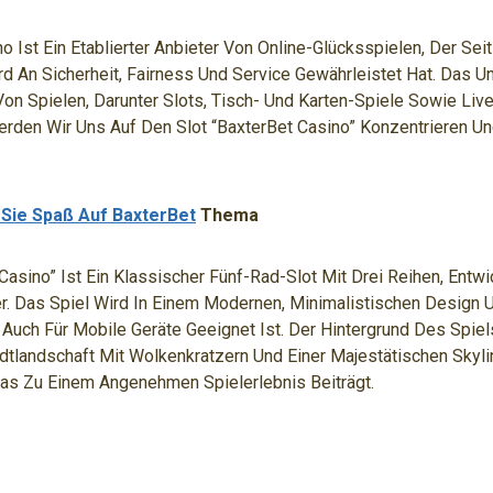
o Ist Ein Etablierter Anbieter Von Online-Glücksspielen, Der Sei
d An Sicherheit, Fairness Und Service Gewährleistet Hat. Das U
 Von Spielen, Darunter Slots, Tisch- Und Karten-Spiele Sowie Liv
erden Wir Uns Auf Den Slot “BaxterBet Casino” Konzentrieren Und 
Sie Spaß Auf BaxterBet
Thema
 Casino” Ist Ein Klassischer Fünf-Rad-Slot Mit Drei Reihen, Entw
er. Das Spiel Wird In Einem Modernen, Minimalistischen Design
Auch Für Mobile Geräte Geeignet Ist. Der Hintergrund Des Spiel
tlandschaft Mit Wolkenkratzern Und Einer Majestätischen Skyline
as Zu Einem Angenehmen Spielerlebnis Beiträgt.