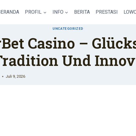
BERANDA
PROFIL
INFO
BERITA
PRESTASI
LOWO
UNCATEGORIZED
Bet Casino – Glück
Tradition Und Innov
Juli 9, 2026