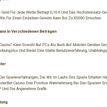
-Geld Für Jede Wette Beträgt 0,10 € Und Das Höchsteinsatz-Ge
Win Für Einen Einzelnen Gewinn Kann Bis Zu X5000 Erreichen.
ann In Verschiedenen Beträgen
 Casino” Kann Sowohl Auf PCs Als Auch Auf Mobilen Geräten Ges
Reibungslos Und Bietet Eine Glatte Benutzererfahrung, Unabhäng
eler
Der Spielererfahrungen, Die Wir Im Laufe Des Spiels Erhalten H
terBet Casino Eine Positive Wahrnehmung Bei Den Spielern Erw
 Und Die Angenehme Grafik.
tung