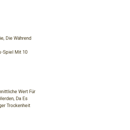
nie, Die Während
s-Spiel Mit 10
ittliche Wert Für
 Werden, Da Es
ger Trockenheit