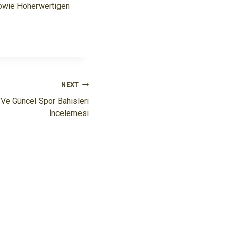
Sowie Höherwertigen
NEXT
 Ve Güncel Spor Bahisleri
İncelemesi