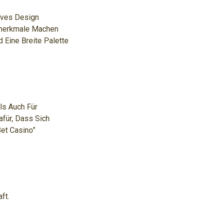
tives Design
smerkmale Machen
 Eine Breite Palette
ls Auch Für
afür, Dass Sich
Bet Casino”
ft.