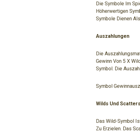
Die Symbole Im Spi
Höherwertigen Symb
Symbole Dienen Als
Auszahlungen
Die Auszahlungsmat
Gewinn Von 5 X Wil
Symbol. Die Auszahl
Symbol Gewinnausz
Wilds Und Scatter
Das Wild-Symbol Is
Zu Erzielen. Das Sc