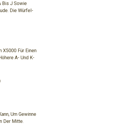
A Bis J Sowie
de. Die Würfel-
n X5000 Für Einen
Höhere A- Und K-
0
 Kann, Um Gewinne
 Der Mitte.