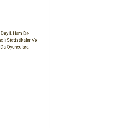
a Deyil, Həm Də
qlı Statistikalar Və
u Da Oyunçulara