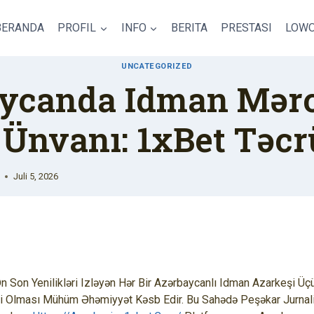
BERANDA
PROFIL
INFO
BERITA
PRESTASI
LOWO
UNCATEGORIZED
ycanda Idman Mərc
 Ünvanı: 1xBet Təcr
Juli 5, 2026
 Son Yenilikləri Izləyən Hər Bir Azərbaycanlı Idman Azarkeşi Üçü
li Olması Mühüm Əhəmiyyət Kəsb Edir. Bu Sahədə Peşəkar Jurnali