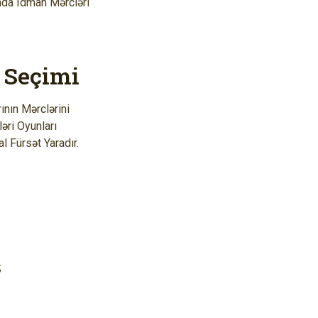
da Idman Mərcləri
 Seçimi
nın Mərclərini
əri Oyunları
 Fürsət Yaradır.
;