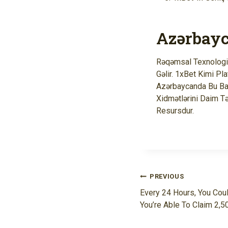
Azərbayc
Rəqəmsal Texnologiya
Gəlir. 1xBet Kimi Pl
Azərbaycanda Bu Baza
Xidmətlərini Daim T
Resursdur.
Navigasi
PREVIOUS
Pos
Every 24 Hours, You Coul
You’re Able To Claim 2,5