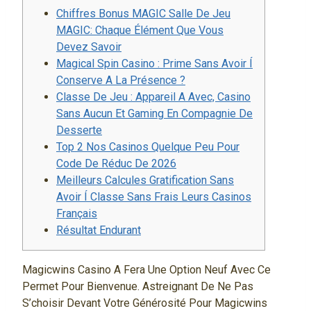
Chiffres Bonus MAGIC Salle De Jeu
MAGIC: Chaque Élément Que Vous
Devez Savoir
Magical Spin Casino : Prime Sans Avoir Í
Conserve A La Présence ?
Classe De Jeu : Appareil A Avec, Casino
Sans Aucun Et Gaming En Compagnie De
Desserte
Top 2 Nos Casinos Quelque Peu Pour
Code De Réduc De 2026
Meilleurs Calcules Gratification Sans
Avoir Í Classe Sans Frais Leurs Casinos
Français
Résultat Endurant
Magicwins Casino A Fera Une Option Neuf Avec Ce
Permet Pour Bienvenue. Astreignant De Ne Pas
S’choisir Devant Votre Générosité Pour Magicwins