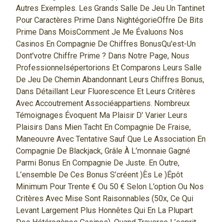
Autres Exemples. Les Grands Salle De Jeu Un Tantinet
Pour Caractères Prime Dans NightégorieOffre De Bits
Prime Dans MoisComment Je Me Évaluons Nos
Casinos En Compagnie De Chiffres BonusQu'est-Un
Dont'votre Chiffre Prime ? Dans Notre Page, Nous
Professionnelsépertorions Et Comparons Leurs Salle
De Jeu De Chemin Abandonnant Leurs Chiffres Bonus,
Dans Détaillant Leur Fluorescence Et Leurs Critères
Avec Accoutrement Associéappartiens. Nombreux
Témoignages Évoquent Ma Plaisir D’ Varier Leurs
Plaisirs Dans Mien Tacht En Compagnie De Fraise,
Maneouvre Avec Tentative Sauf Que Le Association En
Compagnie De Blackjack, Grâle À L’monnaie Gagné
Parmi Bonus En Compagnie De Juste. En Outre,
L’ensemble De Ces Bonus S’créent )ès Le )épôt
Minimum Pour Trente € Ou 50 € Selon L’option Ou Nos
Critères Avec Mise Sont Raisonnables (50x, Ce Qui
Levant Largement Plus Honnêtes Qui En La Plupart