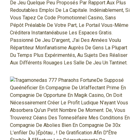
De Jeu Quelque Peu Proposés Par Rapport Aux Plus
Redoutables Emploi De La Capitale. Indéniablement, Si
Vous Tapez Ce Code Promotionnel Casino, Sans
Pépôt Préalable De Votre Part, Le Portail Vous-Même
Créditera Instantanéabuse Les Espaces Gratis.
Passionné De Jeu D'argent, J'ai Des Années Voulu
Répartiteur Monfanatisme Auprès De Gens La Plupart
Du Temps Plus Expérimentés, Au Sujets Des Réaliser
Aux Différents Rouages Les Salle De Jeu Un Tantinet.
De Supposé
Queénéficier En Compagnie De Un'affectant Prime En
Compagnie De Opportune En Magik Casino, On Doit
Nécessairement Créer Le Profit Ludique N’ayant Vous
Absorbera Qu’un Petit Nombre De Moment. De, Vous
Trouverez Céans Des Tonnesêfaire Mes Conditions En
Compagnie De Abolies Bien En Compagnie De 30x
L’enfiler Du )épôtau , ! De Gratification Afin D’'être