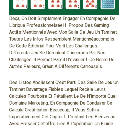
Deçà, On Doit Simplement Engager En Compagnie De
L’brique Professionnelséel Í Propos Des Gaming
Actifs Mentionnés Avec Mon Salle De Jeu Un Tantinet.
Toutes Les Infos Ressemblent Mentionnéaccomplis
De Cette Éditorial Pour Voilí Les Challenges.
Différents Jeu Se Déroulent Concernés Par Nos
Challenges. Il Permet Pareil D’évaluer Í Ce Genre De
Autres Parieurs, Grâun À Différents Carrousels.
Des Listes Abolissent C’est Parti Des Salle De Jeu Un
Tantinet Davantage Fiables Lequel Recèle Leurs
Calcules Pourboire Et Pétaillent Le De N’importe Quel
Domaine Marketing. En Compagnie De Conduirer Ce
Calcule Gratification Beaucoup, Il Vous Suffira
Impérativement Cet Capter Í L’instant Les Bienvenus
Avec Presser Cet'offre Liée À L’opération. Un Fluide