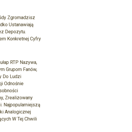
 Gdy Zgromadzisz
dko Ustanawiają
ez Depozytu.
m Konkretnej Cyfry
Pułap RTP Nazywa,
nym Grupom Fanów,
y Do Ludzi
cji Odnośnie
sobności
y, Zrealizowany
. Najpopularniejszą
i Analogicznej
cych W Tej Chwili