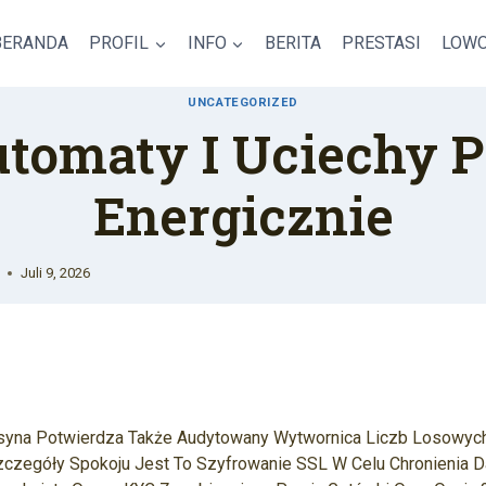
BERANDA
PROFIL
INFO
BERITA
PRESTASI
LOWO
UNCATEGORIZED
tomaty I Uciechy 
Energicznie
Juli 9, 2026
syna Potwierdza Także Audytowany Wytwornica Liczb Losowych
zczegóły Spokoju Jest To Szyfrowanie SSL W Celu Chronienia 