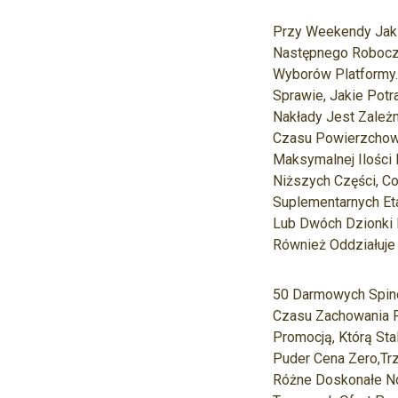
Przy Weekendy Jak
Następnego Robocz
Wyborów Platformy.
Sprawie, Jakie Pot
Nakłady Jest Zależ
Czasu Powierzchown
Maksymalnej Ilości
Niższych Części, Co
Suplementarnych Et
Lub Dwóch Dzionki 
Również Oddziałuje
50 Darmowych Spinó
Czasu Zachowania F
Promocją, Którą Sta
Puder Cena Zero,trz
Różne Doskonałe No