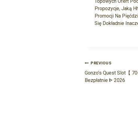
Topowych Ofert Po
Propozycje, Jaką Hh
Promocji Na Pięćdz
Się Dokładnie Inacze
Navigasi
PREVIOUS
Pos
Gonzo’s Quest Slot【 70
Bezpłatnie ᐈ 2026