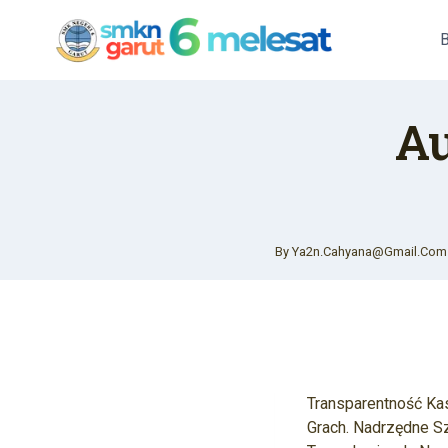
Skip
To
Content
Au
By
Ya2n.cahyana@gmail.com
Transparentność Ka
Grach. Nadrzędne S