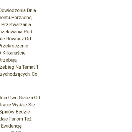
Odwiedzenia Dnia
mentu Porządnej
 Przetwarzania
Oczekiwania Pod
 Ale Również Od
Przekroczenie
 Kilkanaście
trzebują
rzebieg Na Temat 1
Przychodzących, Co
lnia Owo Gracza Od
rację Wydaje Się
 Spinów Będzie
odaje Fanom Też
 Ewidencję