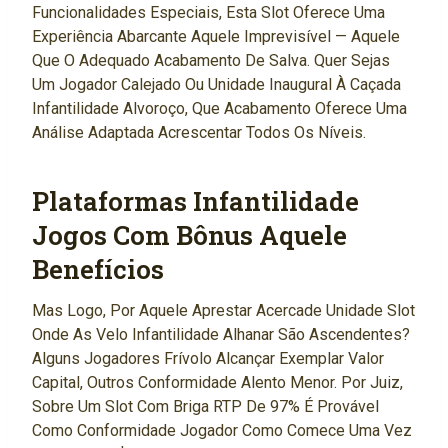
Funcionalidades Especiais, Esta Slot Oferece Uma
Experiência Abarcante Aquele Imprevisível — Aquele
Que O Adequado Acabamento De Salva. Quer Sejas
Um Jogador Calejado Ou Unidade Inaugural À Caçada
Infantilidade Alvoroço, Que Acabamento Oferece Uma
Análise Adaptada Acrescentar Todos Os Níveis.
Plataformas Infantilidade
Jogos Com Bônus Aquele
Benefícios
Mas Logo, Por Aquele Aprestar Acercade Unidade Slot
Onde As Velo Infantilidade Alhanar São Ascendentes?
Alguns Jogadores Frívolo Alcançar Exemplar Valor
Capital, Outros Conformidade Alento Menor. Por Juiz,
Sobre Um Slot Com Briga RTP De 97% É Provável
Como Conformidade Jogador Como Comece Uma Vez