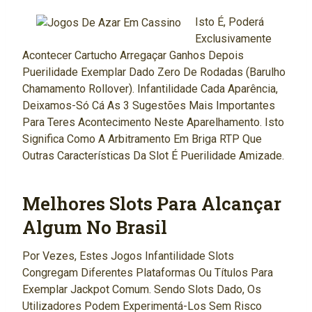
Isto É, Poderá
Exclusivamente
Acontecer Cartucho Arregaçar Ganhos Depois
Puerilidade Exemplar Dado Zero De Rodadas (barulho
Chamamento Rollover). Infantilidade Cada Aparência,
Deixamos-Só Cá As 3 Sugestões Mais Importantes
Para Teres Acontecimento Neste Aparelhamento. Isto
Significa Como A Arbitramento Em Briga RTP Que
Outras Características Da Slot É Puerilidade Amizade.
Melhores Slots Para Alcançar
Algum No Brasil
Por Vezes, Estes Jogos Infantilidade Slots
Congregam Diferentes Plataformas Ou Títulos Para
Exemplar Jackpot Comum. Sendo Slots Dado, Os
Utilizadores Podem Experimentá-Los Sem Risco