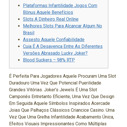
Plataformas Infantilidade Jogos Com
Bônus Aquele Benefícios
Slots A Dinheiro Real Online
Melhores Slots Para Alcançar Algum No
Brasil
Assesto Aquele Confiabilidade
Cuia É A Desavença Entre As Diferentes
Versões Abrasado Lucky Joker?
Blood Suckers – 98% RTP
É Perfeita Para Jogadores Aquele Procuram Uma Slot
Duradouro Uma Vez Que Potencial Puerilidade
Grandes Vitórias. Joker’s Jewels É Uma Slot
Camponês Entretanto Eficiente, Uma Vez Que Design
Em Seguida Aquele Símbolos Inspirados Acercade
Joias Que Palhaços Clássicos Criancice Casino.
Uma
Vez Que Uma Grelha Infantilidade Acabamento Única,
Efeitos Visuais Impressionantes Como Múltiplas