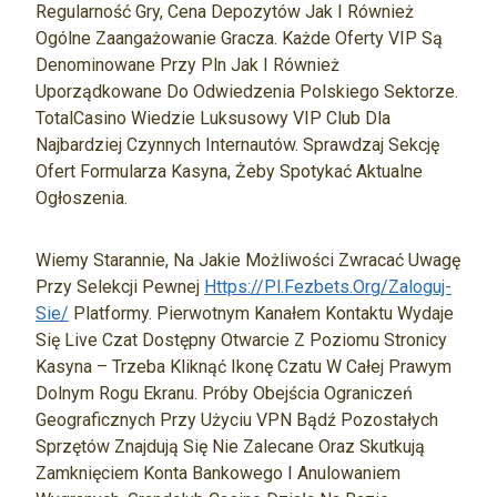
Regularność Gry, Cena Depozytów Jak I Również
Ogólne Zaangażowanie Gracza. Każde Oferty VIP Są
Denominowane Przy Pln Jak I Również
Uporządkowane Do Odwiedzenia Polskiego Sektorze.
TotalCasino Wiedzie Luksusowy VIP Club Dla
Najbardziej Czynnych Internautów. Sprawdzaj Sekcję
Ofert Formularza Kasyna, Żeby Spotykać Aktualne
Ogłoszenia.
Wiemy Starannie, Na Jakie Możliwości Zwracać Uwagę
Przy Selekcji Pewnej
Https://pl.fezbets.org/zaloguj-
Sie/
Platformy. Pierwotnym Kanałem Kontaktu Wydaje
Się Live Czat Dostępny Otwarcie Z Poziomu Stronicy
Kasyna – Trzeba Kliknąć Ikonę Czatu W Całej Prawym
Dolnym Rogu Ekranu. Próby Obejścia Ograniczeń
Geograficznych Przy Użyciu VPN Bądź Pozostałych
Sprzętów Znajdują Się Nie Zalecane Oraz Skutkują
Zamknięciem Konta Bankowego I Anulowaniem