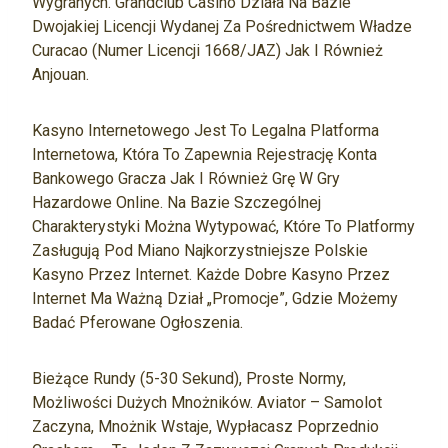
Wygranych. Grandclub Casino Działa Na Bazie
Dwojakiej Licencji Wydanej Za Pośrednictwem Władze
Curacao (numer Licencji 1668/JAZ) Jak I Również
Anjouan.
Kasyno Internetowego Jest To Legalna Platforma
Internetowa, Która To Zapewnia Rejestrację Konta
Bankowego Gracza Jak I Również Grę W Gry
Hazardowe Online. Na Bazie Szczególnej
Charakterystyki Można Wytypować, Które To Platformy
Zasługują Pod Miano Najkorzystniejsze Polskie
Kasyno Przez Internet. Każde Dobre Kasyno Przez
Internet Ma Ważną Dział „Promocje”, Gdzie Możemy
Badać Pferowane Ogłoszenia.
Bieżące Rundy (5-30 Sekund), Proste Normy,
Możliwości Dużych Mnożników. Aviator – Samolot
Zaczyna, Mnożnik Wstaje, Wypłacasz Poprzednio