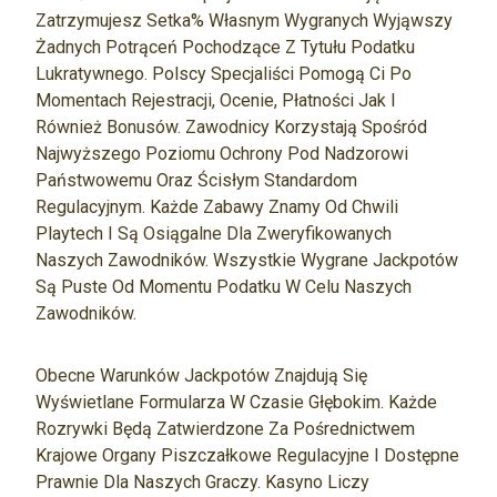
Zatrzymujesz Setka% Własnym Wygranych Wyjąwszy
Żadnych Potrąceń Pochodzące Z Tytułu Podatku
Lukratywnego. Polscy Specjaliści Pomogą Ci Po
Momentach Rejestracji, Ocenie, Płatności Jak I
Również Bonusów. Zawodnicy Korzystają Spośród
Najwyższego Poziomu Ochrony Pod Nadzorowi
Państwowemu Oraz Ścisłym Standardom
Regulacyjnym. Każde Zabawy Znamy Od Chwili
Playtech I Są Osiągalne Dla Zweryfikowanych
Naszych Zawodników. Wszystkie Wygrane Jackpotów
Są Puste Od Momentu Podatku W Celu Naszych
Zawodników.
Obecne Warunków Jackpotów Znajdują Się
Wyświetlane Formularza W Czasie Głębokim. Każde
Rozrywki Będą Zatwierdzone Za Pośrednictwem
Krajowe Organy Piszczałkowe Regulacyjne I Dostępne
Prawnie Dla Naszych Graczy. Kasyno Liczy