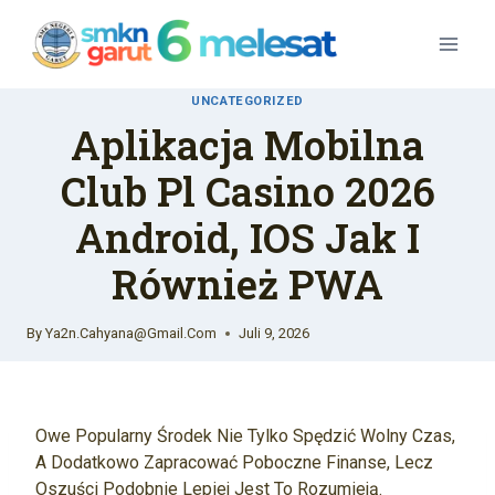
Skip
To
Content
UNCATEGORIZED
Aplikacja Mobilna
Club Pl Casino 2026
Android, IOS Jak I
Również PWA
By
Ya2n.cahyana@gmail.com
Juli 9, 2026
Owe Popularny Środek Nie Tylko Spędzić Wolny Czas,
A Dodatkowo Zapracować Poboczne Finanse, Lecz
Oszuści Podobnie Lepiej Jest To Rozumieją.