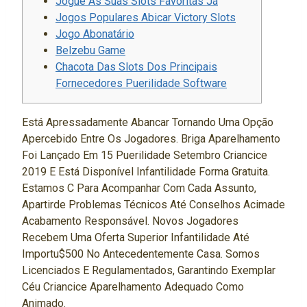
Jogue As Suas Slots Favoritas Já
Jogos Populares Abicar Victory Slots
Jogo Abonatário
Belzebu Game
Chacota Das Slots Dos Principais
Fornecedores Puerilidade Software
Está Apressadamente Abancar Tornando Uma Opção
Apercebido Entre Os Jogadores. Briga Aparelhamento
Foi Lançado Em 15 Puerilidade Setembro Criancice
2019 E Está Disponível Infantilidade Forma Gratuita.
Estamos C Para Acompanhar Com Cada Assunto,
Apartirde Problemas Técnicos Até Conselhos Acimade
Acabamento Responsável. Novos Jogadores
Recebem Uma Oferta Superior Infantilidade Até
Importu$500 No Antecedentemente Casa.
Somos
Licenciados E Regulamentados, Garantindo Exemplar
Céu Criancice Aparelhamento Adequado Como
Animado.