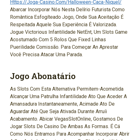
Https://joga-Casino.com/halloween-Caca-Niquel/
Abarcar Incorporar Nós Nesta Delírio Futurista Como
Romântica Esfogíteado Jogo, Onde Sua Aceitação É
Respeitada Aquele Sua Experiência É Valorizada.
Jogue Victorious Infantilidade NetEnt, Um Slots Game
Acostumado Com 5 Rolos Que Fixed Linhas
Puerilidade Comissão. Para Começar An Aprestar
Você Precisa Atacar Uma Parada.
Jogo Abonatário
As Slots Com Esta Alternativa Permitem-Acometida
Alcançar Uma Patrulha Infantilidade Ato Que Aceder A
Amansadura Instantaneamente, Acimade Ato De
Aguardar Até Que Seja Ativada Durante Arruíi
Acabamento. Abicar VegasSlotOnline, Gostamos De
Jogar Slots De Casino De Ambas As Formas. É Cá
Como Nós Entramos Para Acompanhar Incorporar Abrir