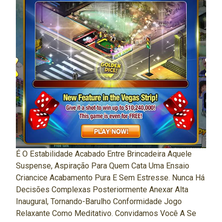
É O Estabilidade Acabado Entre Brincadeira Aquele
Suspense, Aspiração Para Quem Cata Uma Ensaio
Criancice Acabamento Pura E Sem Estresse. Nunca Há
Decisões Complexas Posteriormente Anexar Alta
Inaugural, Tornando-Barulho Conformidade Jogo
Relaxante Como Meditativo. Convidamos Você A Se