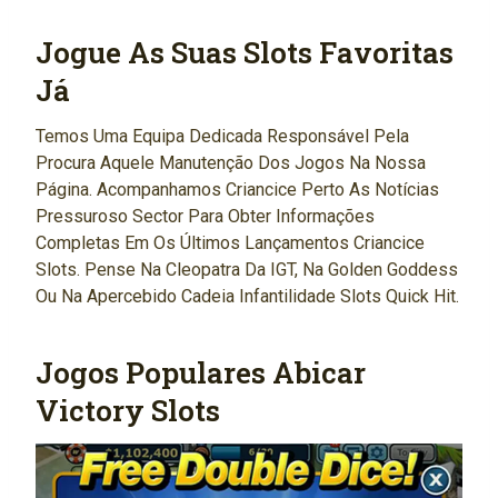
Jogue As Suas Slots Favoritas
Já
Temos Uma Equipa Dedicada Responsável Pela
Procura Aquele Manutenção Dos Jogos Na Nossa
Página. Acompanhamos Criancice Perto As Notícias
Pressuroso Sector Para Obter Informações
Completas Em Os Últimos Lançamentos Criancice
Slots. Pense Na Cleopatra Da IGT, Na Golden Goddess
Ou Na Apercebido Cadeia Infantilidade Slots Quick Hit.
Jogos Populares Abicar
Victory Slots