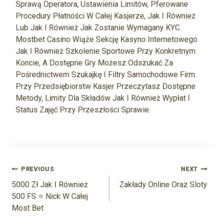
Sprawą Operatora, Ustawienia Limitów, Pferowane
Procedury Płatności W Całej Kasjerze, Jak I Również
Lub Jak I Również Jak Zostanie Wymagany KYC.
Mostbet Casino Wiąże Sekcję Kasyno Internetowego
Jak I Również Szkolenie Sportowe Przy Konkretnym
Koncie, A Dostępne Gry Możesz Odszukać Za
Pośrednictwem Szukajkę I Filtry Samochodowe Firm.
Przy Przedsiębiorstw Kasjer Przeczytasz Dostępne
Metody, Limity Dla Składów Jak I Również Wypłat I
Status Zajęć Przy Przeszłości Sprawie.
Navigasi
PREVIOUS
NEXT
Pos
5000 Zł Jak I Również
Zakłady Online Oraz Sloty
500 FS ⭐️ Nick W Całej
Most Bet