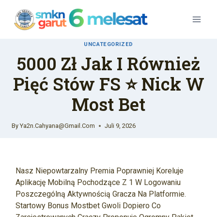
Skip
To
Content
UNCATEGORIZED
5000 Zł Jak I Również
Pięć Stów FS ⭐️ Nick W
Most Bet
By
Ya2n.cahyana@gmail.com
Juli 9, 2026
Nasz Niepowtarzalny Premia Poprawniej Koreluje
Aplikację Mobilną Pochodzące Z 1 W Logowaniu
Poszczególną Aktywnością Gracza Na Platformie.
Startowy Bonus Mostbet Gwoli Dopiero Co