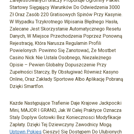
Zarejestrowanych Graczy Proponuje Ogromny Pakiet
Startowy Sięgający Warunków Do Odwiedzenia 3000
Zł Oraz Zasób 220 Gratisowych Spinów Przy Kasynie.
W Wypadku Trzykrotnego Wpisania Błędnego Hasła,
Zalecane Jest Skorzystanie Automatycznego Resetu
Danych, W Miejsce Przechodzenia Poprzez Ponowną
Rejestrację, Która Narusza Regulamin Profili
Powielonych. Powinno Się Zanotować, Że Mostbet
Casino Nick Nie Ustala Osobnego, Niezależnego
Opisie – Pewien Globalny Dopuszczenie Przy
Zupełności Starczy, By Obsługiwać Również Kasyno
Online, Oraz Zakłady Sportowe Albo Aplikację Pobraną
Dzięki Smartfon.
Kazde Następujące Trafienie Daje Krajowe Jackpociki
Mini, MAJOR I GRAND, Jak W Całej Praktyce Oznacza
Staly Doplyw Gotowki Bez Koniecznosci Modyfikacje
Zapłaty. Dzięki Tej Dziewczyny Zawodnicy Mogą
Uptown Pokies
Cieszyć Się Dostępem Do Ulubionych