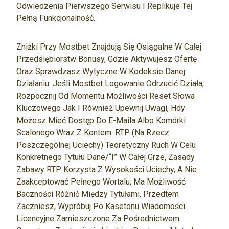
Odwiedzenia Pierwszego Serwisu I Replikuje Tej
Pełną Funkcjonalność.
Zniżki Przy Mostbet Znajdują Się Osiągalne W Całej
Przedsiębiorstw Bonusy, Gdzie Aktywujesz Ofertę
Oraz Sprawdzasz Wytyczne W Kodeksie Danej
Działaniu. Jeśli Mostbet Logowanie Odrzucić Działa,
Rozpocznij Od Momentu Możliwości Reset Słowa
Kluczowego Jak I Również Upewnij Uwagi, Hdy
Możesz Mieć Dostęp Do E-Maila Albo Komórki
Scalonego Wraz Z Kontem. RTP (na Rzecz
Poszczególnej Uciechy) Teoretyczny Ruch W Celu
Konkretnego Tytułu Dane/“i” W Całej Grze, Zasady
Zabawy RTP Korzysta Z Wysokości Uciechy, A Nie
Zaakceptować Pełnego Wortalu; Ma Możliwość
Baczności Różnić Między Tytułami. Przedtem
Zaczniesz, Wypróbuj Po Kasetonu Wiadomości
Licencyjne Zamieszczone Za Pośrednictwem