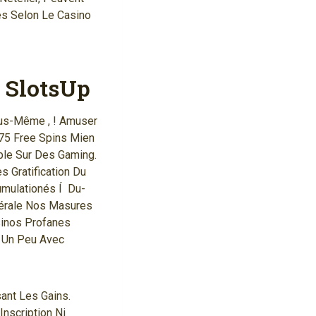
es Selon Le Casino
 SlotsUp
ous-Même , ! Amuser
 75 Free Spins Mien
le Sur Des Gaming.
s Gratification Du
umulationés Í Du-
édérale Nos Masures
sinos Profanes
 Un Peu Avec
ant Les Gains.
Inscription Ni