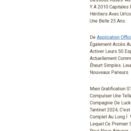
Y A 2010 Capitales 
Héritiers Avec Un’c
Une Belle 25 Ans.
De
Application Offic
Également Accès Aux
Activer Leurs 50 Es
Actuellement Comme
Éheurt Simples. Le
Nouveaux Parieurs.
Mien Gratification 
Compulser Une Telle
Compagnie De Lucky
Tantinet 2024, C'es
Complet Au Long Í 
Lequel Ce Premier 
Pour Nous Amuser. A