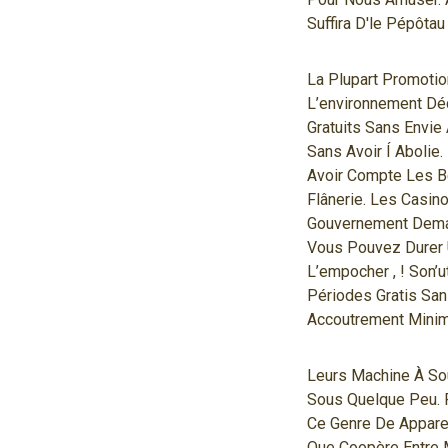
Suffira D'le Pépôta
La Plupart Promotio
L’environnement Déc
Gratuits Sans Envie
Sans Avoir Í Abolie.
Avoir Compte Les B
Flânerie. Les Casin
Gouvernement Deman
Vous Pouvez Durer 
L’empocher , ! Son’
Périodes Gratis Sa
Accoutrement Minim
Leurs Machine À So
Sous Quelque Peu. 
Ce Genre De Apparei
Que Coopère Entre M