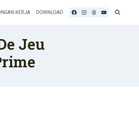
NGAN KERJA
DOWNLOAD
De Jeu
Prime