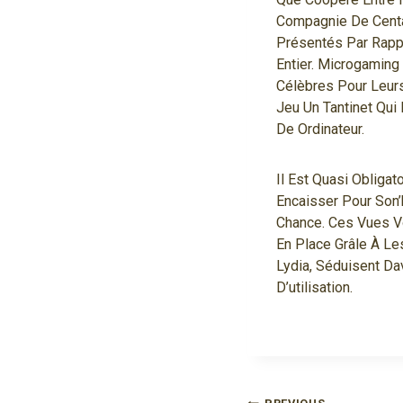
Compagnie De Centa
Présentés Par Rappo
Entier. Microgamin
Célèbres Pour Leurs
Jeu Un Tantinet Qu
De Ordinateur.
Il Est Quasi Obliga
Encaisser Pour Son
Chance. Ces Vues Vo
En Place Grâle À Le
Lydia, Séduisent Da
D’utilisation.