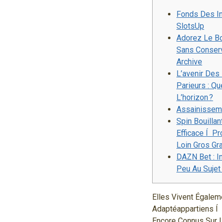
Fonds Des In
SlotsUp
Adorez Le B
Sans Conserv
Archive
L’avenir Des
Parieurs : Qu
L’horizon ?
Assainissemen
Spin Bouilla
Efficace Í P
Loin Gros Gra
DAZN Bet : In
Peu Au Sujet
Elles Vivent Égalem
Adaptéappartiens Í
Encore Connus Sur L