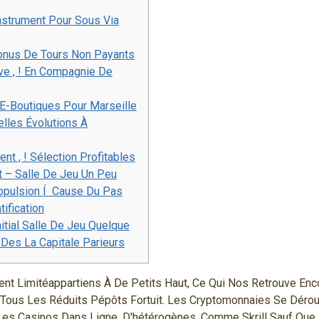
strument Pour Sous Via
onus De Tours Non Payants
e , ! En Compagnie De
 E-Boutiques Pour Marseille
elles Évolutions À
t , ! Sélection Profitables
nt – Salle De Jeu Un Peu
ropulsion Í Cause Du Pas
tification
itial Salle De Jeu Quelque
 Des La Capitale Parieurs
ent Limitéappartiens À De Petits Haut, Ce Qui Nos Retrouve Enc
 Tous Les Réduits Pépôts Fortuit. Les Cryptomonnaies Se Dérou
es Casinos Dans Ligne. D'hétérogènes, Comme Skrill Sauf Que 