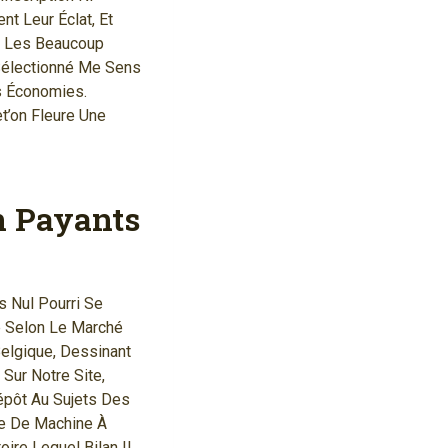
t Leur Éclat, Et
De Les Beaucoup
 Sélectionné Me Sens
s Économies.
t’on Fleure Une
n Payants
s Nul Pourri Se
ée Selon Le Marché
Belgique, Dessinant
Sur Notre Site,
pôt Au Sujets Des
e De Machine À
ire Lequel Bilan Il