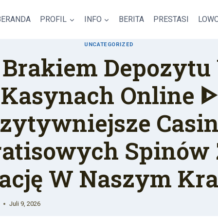
BERANDA
PROFIL
INFO
BERITA
PRESTASI
LOWO
UNCATEGORIZED
Z Brakiem Depozytu 
Kasynach Online ᐈ
zytywniejsze Casin
ratisowych Spinów 
rację W Naszym Kra
Juli 9, 2026