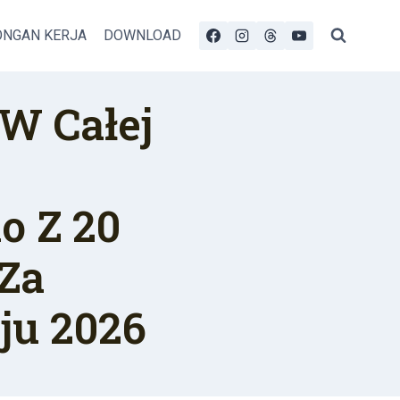
NGAN KERJA
DOWNLOAD
W Całej
o Z 20
Za
ju 2026