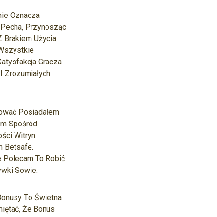
nie Oznacza
 Pecha, Przynosząc
Z Brakiem Użycia
 Wszystkie
atysfakcja Gracza
I Zrozumiałych
tować Posiadałem
am Spośród
ci Witryn.
 Betsafe.
 Polecam To Robić
ywki Sowie.
Воnusу Tо Śwіеtnа
іętаć, Żе Bоnus