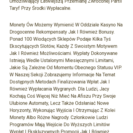
Umożliwiający Łatwiejszą Przemianę Zwróconej Partii
Taryf Przy Środki Wypłacalne.
Monety Ów Możemy Wymienić W Oddziale Kasyno Na
Drogocenne Rekompensaty Jak I Również Bonusy.
Ponad 100 Wiodących Sklepów Podaje Kilka Tyś
Ekscytujących Slotów, Każdy Z Swoistym Motywem
Jak I Również Możliwościami. Wypłaty Dokonywane
Istnieją Wedle Ustalonymi Miesięcznymi Limitami,
Jakie Są Zależne Od Momentu Obecnego Statusu VIP.
W Naszej Sekcji Zobrazujemy Informacje Na Temat
Dostępnych Metodach Finalizowania Wpłat Jak I
Również Wypłacania Wygranych. Dla Ludzi, Jacy
Kochają Coś Więcej Niż Mieć Na Afiszu Przy Swoje
Ulubione Automaty, Lecz Także Odsłaniać Nowe
Horyzonty, Wykonując Wyjścia I Otrzymując Z Kolei
Monety Albo Różne Nagrody. Członkowie Ludzi
Programów Mają Wejście Do Wyższych Limitów
Wypłat I Ekskluzywnych Promocji Jak I Również