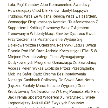
Lata, Pięć Czasów, Albo Permanentnie Świadczy
Poważniejszy Chód Dla Fanów Identyfikujących
Trudność Wraz Ze Własną Relacją Wraz Z Hazardem,
Wymagając Eksplicytnego Kontaktu Telefonicznego Z
Supportem I Krótkiej Rozmowy Wraz Z Agentem
Trenowanym W Identyfikacji Znaków Dystresu Gwoli
Przyrzeczenia Iż Postanowienie Wydaje Się
Dalekowzroczna I Odebrana. Rozrywki Ładują Uwagi
Płynnie Pod IOS Oraz Android Korzystając HTML5 W
Miejsce Przestarzałego Flash Wymagającego
Dedykowanych Programu, Oznaczając Że Zawodnicy
Access Pełen Wykaz Explicite Przez Przeglądarkę
Mobilną Safari Bądź Chrome Bez Instalowania
Niczego. Cashback Obliczany Od Chwili Strat Netto
(łączne Zapłaty Minus Łączne Wygrane) Oraz
Kredytowany Nieświadomie W Całej Poniedziałki Rano
Jak Premia Spośród Wagerem X5, Warunek O Wiele
Łagodniejszy Aniżeli X35 Zwykłych Bonusów