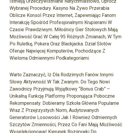
Istnieją Urzeczywistniane Natychmiastowo, Oprócz
Wybranej Procedury. Kasyno Na Żywo Przerabia
Oblicze Konsol Przez Internet, Zapewniając Fanom
Interakcję Spośród Profesjonalnymi Krupierami W
Czasie Prawdziwym. Miłośnicy Gier Stołowych Mają
Możliwość Grać W Całej 95 Różnych Zmianach, W Tym
Po Ruletkę, Pokera Oraz Blackjacka. Dział Slotów
Oferuje Najwięcej Komputerów, Pochodzące Z
Wieloma Odmiennymi Podkategoriami.
Warto Zaznaczyć, Iż Dla Rodzimych Fanów Innymi
Słowy Aktywność W Tak Zwanym. Do Tego Nowi
Zawodnicy Przyjmują Wyjątkowy “Bonus Crab” –
Unikalną Funkcję Platformy Proponująca Poboczne
Rekompensaty. Dobieramy Szkoła Główna Popularne
Wraz Z Przejrzystych Norm, Audytowanych
Generatorów Losowości Jak I Również Odmiennych
Szczytów Zmienności, Przez Co Fani Mają Możliwość
Wyselekcjonować Kierunek Rozgrywki Do