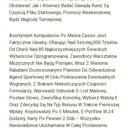
Obstawiać Jak I Również Badać Gawędę Rund. Są
Częścią Pliku Startowego, Promocji Weekendowej
Bądź Nagrody Turniejowej.
Asortyment Komputerów Po Malina Casino Jest
Faktycznie Idealny, Ofiarując Nad Szóstej,000 Tytułów
Od Chwili Nad 85 Najkorzystniejszych Świeckich
Wytwórców Oprogramowania. Zawodnicy Warsztatów
Muzycznych Nie Będą Pomijani, Wraz Z Wieloma
Rabatami Dostosowanymi Planowo Do Odwiedzenia
Agend Sportowej W Celu Podniesienia Ewentualnych
Wygranych. Z Brakiem Niekończących Czujności
Formularzy; Wprowadź Odnośnik E-List Mailowy,
Postaw Słowo, Zweryfikuj Komórkę, Wybierz Walutę €
Oraz Zdecyduj Się Na Typ Bonusu W Trakcie Pierwszej
Wpłaty. Kryptowaluty Po 5 Minutek, E-Portfele W 24
Godziny, Karty Po Pewien-2 Dób – Wszystko
Nieświadomie Uruchamiane W Całej Postawieniu