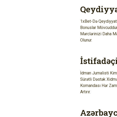
Qeydiyya
1xBet-Də Qeydiyyat 
Bonuslar Mövcuddur
Mərclərinizi Daha Ma
Olunur.
İstifadə
İdman Jurnalisti Kim
Sürətli Dəstək Xidmə
Komandası Hər Zaman 
Artırır.
Azərbayc