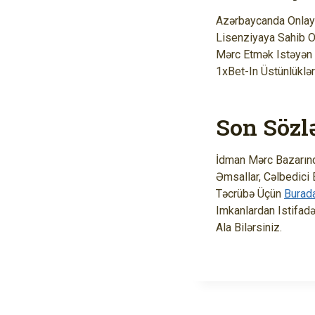
Azərbaycanda Onlayn 
Lisenziyaya Sahib O
Mərc Etmək Istəyən I
1xBet-In Üstünlükləri
Son Sözl
İdman Mərc Bazarınd
Əmsallar, Cəlbedici
Təcrübə Üçün
Burada
Imkanlardan Istifad
Ala Bilərsiniz.