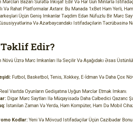
ərcləri Bazarı Sürətlə Inkişaf Edir Və Hər Gün Minlərlə Istifadə
lı Və Rahat Platformalar Axtarır. Bu Mənada 1xBet Həm Yerli, Hə
rkeşləri Üçün Geniş Imkanlar Təqdim Edən Nüfuzlu Bir Mərc Saytıd
üsusiyyətlərinə Və Azərbaycandakı Istifadəçilərin Təcrübəsinə N
Təklif Edir?
 Növü Üzrə Mərc Imkanları Ilə Seçilir Və Aşağıdakı Əsas Üstünlük
şidi:
Futbol, Basketbol, Tenis, Xokkey, E-İdman Və Daha Çox Nö
Real Vaxtda Oyunların Gedişatına Uyğun Mərclər Etmək Imkanı.
ar:
Digər Mərc Saytları Ilə Müqayisədə Daha Cəlbedici Qazanc Şa
uq:
İstənilən Zaman Və Yerdə, Həm Kompüter, Həm Də Mobil Cihaz
romo Kodlar:
Yeni Və Mövcud Istifadəçilər Üçün Cazibədar Bonu